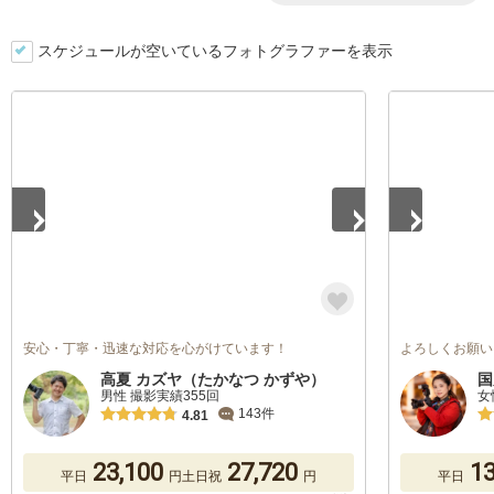
スケジュールが空いているフォトグラファーを表示
1
/
5
1
/
5
安心・丁寧・迅速な対応を心がけています！
よろしくお願い
高夏 カズヤ（たかなつ かずや）
国
男性 撮影実績355回
女
143件
4.81
23,100
27,720
13
平日
円
土日祝
円
平日