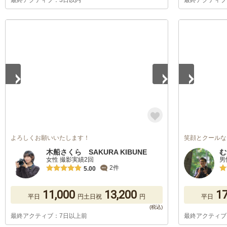
最終アクティブ：3日以内
最終アクティブ
1
/
5
1
/
5
よろしくお願いいたします！
笑顔とクールな
木船さくら SAKURA KIBUNE
む
女性 撮影実績2回
男
2件
5.00
11,000
13,200
17
平日
円
土日祝
円
平日
最終アクティブ：7日以上前
最終アクティブ