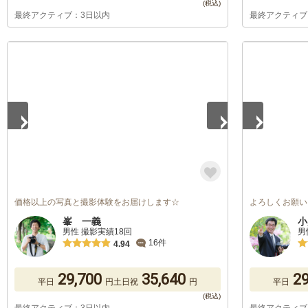
最終アクティブ：3日以内
最終アクティブ
1
/
5
1
/
5
価格以上の写真と撮影体験をお届けします☆
よろしくお願い
峯 一義
小
男性 撮影実績18回
男
16件
4.94
29,700
35,640
29
平日
円
土日祝
円
平日