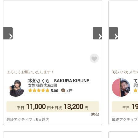
1
/
5
1
/
5
よろしくお願いいたします！
3児パパカメラ
木船さくら SAKURA KIBUNE
て
女性 撮影実績2回
男
2件
5.00
11,000
13,200
19
平日
円
土日祝
円
平日
最終アクティブ：6日以内
最終アクティブ