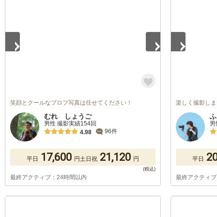
1
/
5
1
/
5
笑顔とクールなプロフ写真は任せてください！
楽しく撮影しま
むれ しょうご
ふ
男性 撮影実績154回
男
96件
4.98
17,600
21,120
20
平日
円
土日祝
円
平日
最終アクティブ：24時間以内
最終アクティブ
1
/
5
1
/
5