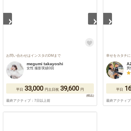
お問い合わせはインスタのDMまで
幸せをカタチに
megumi takayoshi
A
女性 撮影実績0回
男
33,000
39,600
16
平日
円
土日祝
円
平日
最終アクティブ：7日以上前
最終アクティブ
1
/
5