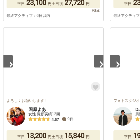
23,100
27,720
23
平日
円
土日祝
円
平日
最終アクティブ：6日以内
最終アクティブ
1
/
5
1
/
5
よろしくお願いします！
フォトスタジオ
国原よあ
D
女性 撮影実績12回
男
9件
4.67
13,200
15,840
19
平日
円
土日祝
円
平日