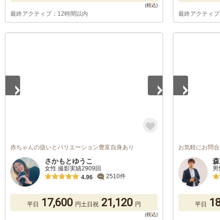
最終アクティブ：12時間以内
最終アクティブ
1
/
5
1
/
5
赤ちゃんの扱いとバリエーション豊富自身あり
お気軽にお問合
さかもとゆうこ
森
女性 撮影実績2909回
男
2510件
4.96
17,600
21,120
18
平日
円
土日祝
円
平日