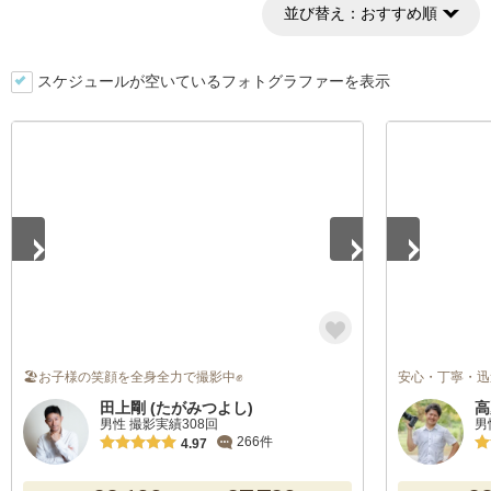
並び替え：
おすすめ順
スケジュールが空いているフォトグラファーを表示
1
/
5
1
/
5
🏖お子様の笑顔を全身全力で撮影中✊
安心・丁寧・迅
田上剛 (たがみつよし)
高
男性 撮影実績308回
男
266件
4.97