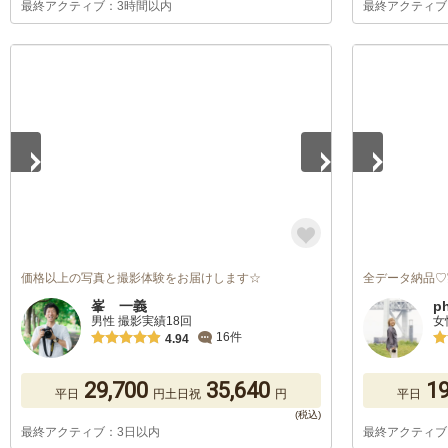
最終アクティブ：3時間以内
最終アクティブ
1
/
5
1
/
5
価格以上の写真と撮影体験をお届けします☆
全データ納品♡
峯 一義
p
男性 撮影実績18回
女
16件
4.94
29,700
35,640
19
平日
円
土日祝
円
平日
最終アクティブ：3日以内
最終アクティブ