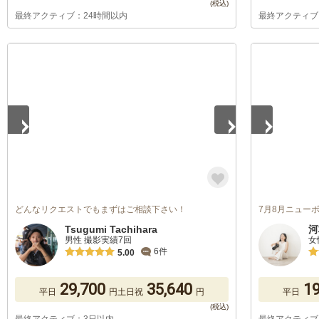
最終アクティブ：24時間以内
最終アクティブ
1
/
5
1
/
5
どんなリクエストでもまずはご相談下さい！
7月8月ニュー
Tsugumi Tachihara
河
男性 撮影実績7回
女
6件
5.00
29,700
35,640
19
平日
円
土日祝
円
平日