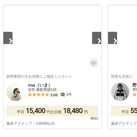
1
/
5
1
/
5
静岡東部の方お気軽にご相談ください♫
和装を芸術に
ima（いま）
野
女性 撮影実績1回
男
1件
5.00
15,400
18,480
55
平日
円
土日祝
円
平日
最終アクティブ：24時間以内
最終アクティブ