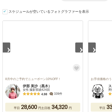
スケジュールが空いているフォトグラファーを表示
1
/
5
1
/
5
8月中のご予約でニューボーン10%OFF！
お手頃価格のう
伊那 美沙（黒木）
ス
女性 撮影実績424回
男
339件
4.98
28,600
34,320
33
平日
円
土日祝
円
平日