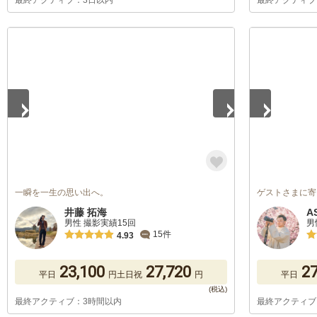
最終アクティブ：3日以内
最終アクティブ
1
/
5
1
/
5
一瞬を一生の思い出へ。
ゲストさまに寄
井藤 拓海
A
男性 撮影実績15回
男
15件
4.93
23,100
27,720
27
平日
円
土日祝
円
平日
最終アクティブ：3時間以内
最終アクティブ