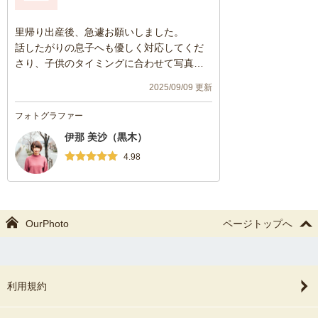
里帰り出産後、急遽お願いしました。
話したがりの息子へも優しく対応してくだ
さり、子供のタイミングに合わせて写真を
撮ってくださいました。
2025/09/09 更新
リクエストの写真の他にも、いろいろなパ
ターンで撮ってくださり、とても嬉しかっ
フォトグラファー
たです！
伊那 美沙（黒木）
素敵な写真ばかりで、とても満足です！
暑い中来ていただき、ありがとうございま
4.98
した！
OurPhoto
ページトップへ
利用規約