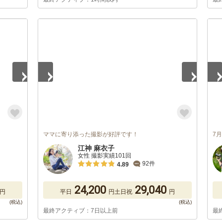
1
/
5
1
/
ママに寄り添った撮影が好評です！
7
江神 麻衣子
女性 撮影実績101回
92件
4.89
24,200
29,040
円
平日
円
土日祝
円
最終アクティブ：7日以上前
最