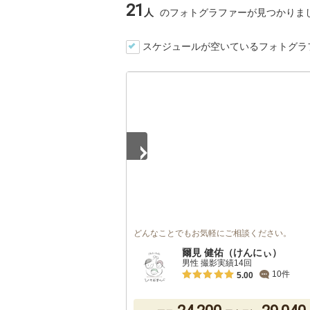
21
人
のフォトグラファーが見つかりま
スケジュールが空いているフォトグラ
1
/
5
どんなことでもお気軽にご相談ください。
爾見 健佑（けんにぃ）
男性 撮影実績14回
10件
5.00