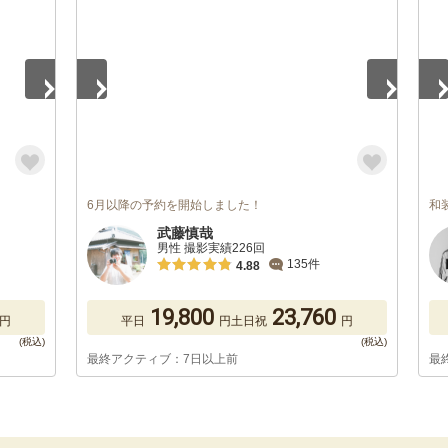
6月以降の予約を開始しました！
和
武藤慎哉
男性 撮影実績226回
135件
4.88
19,800
23,760
円
平日
円
土日祝
円
最終アクティブ：7日以上前
最