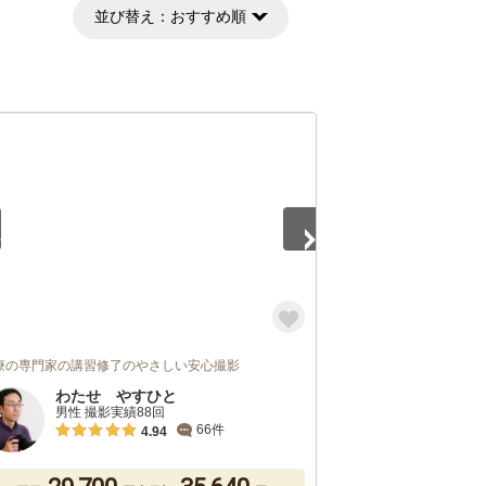
並び替え：
おすすめ順
5
療の専門家の講習修了のやさしい安心撮影
わたせ やすひと
男性 撮影実績88回
66件
4.94