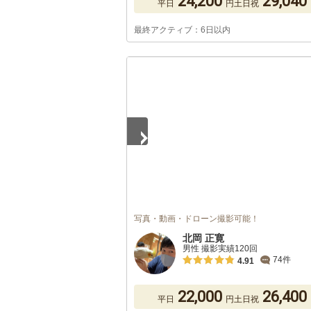
24,200
29,040
平日
円
土日祝
最終アクティブ：6日以内
1
/
5
写真・動画・ドローン撮影可能！
北岡 正寛
男性 撮影実績120回
74件
4.91
22,000
26,400
平日
円
土日祝