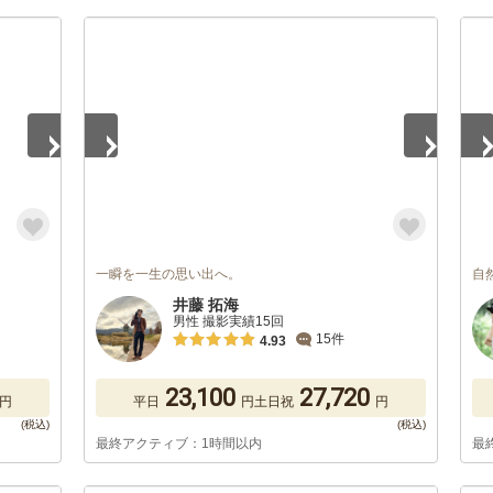
1
/
5
1
/
一瞬を一生の思い出へ。
自
井藤 拓海
男性 撮影実績15回
15件
4.93
23,100
27,720
円
平日
円
土日祝
円
最終アクティブ：1時間以内
最