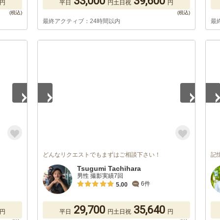
33,000
39,600
円
平日
円
土日祝
円
最終アクティブ：24時間以内
最
1
/
5
1
/
どんなリクエストでもまずはご相談下さい！
記
Tsugumi Tachihara
男性 撮影実績7回
6件
5.00
29,700
35,640
円
平日
円
土日祝
円