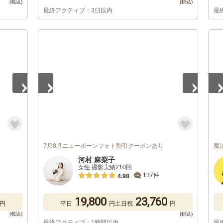
最終アクティブ：3日以内
最
1
/
5
1
/
7月8月ニューボーンフォト割引クーポンあり
魔
河村 麻梨子
女性 撮影実績210回
137件
4.98
19,800
23,760
円
平日
円
土日祝
円
最終アクティブ：1時間以内
最