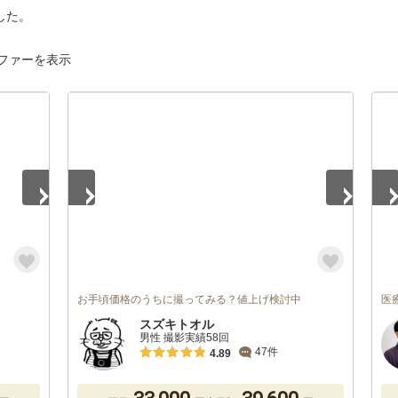
した。
ファーを表示
1
/
5
1
/
お手頃価格のうちに撮ってみる？値上げ検討中
医
スズキトオル
男性 撮影実績58回
47件
4.89