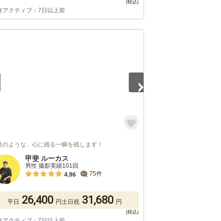
終アクティブ：7日以上前
5
法のような、心に残る一瞬を残します！
甲斐 ルーカス
男性 撮影実績101回
75件
4.96
26,400
31,680
平日
円
土日祝
円
終アクティブ：7日以上前