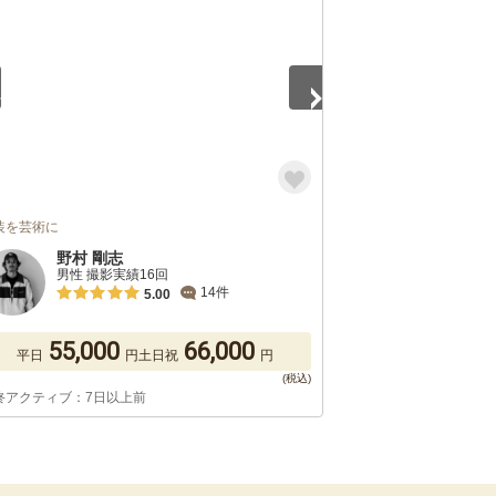
装を芸術に
野村 剛志
男性 撮影実績16回
14件
5.00
55,000
66,000
平日
円
土日祝
円
終アクティブ：7日以上前