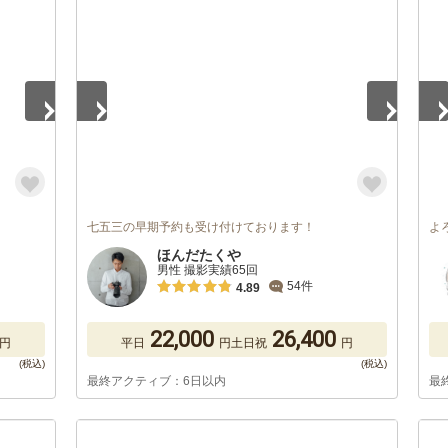
1
/
5
1
/
七五三の早期予約も受け付けております！
よ
ほんだたくや
男性 撮影実績65回
54件
4.89
22,000
26,400
円
平日
円
土日祝
円
最終アクティブ：6日以内
最
1
/
5
1
/