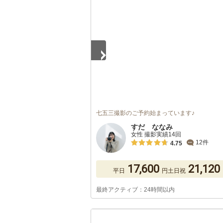
1
/
5
七五三撮影のご予約始まっています♪
すだ ななみ
女性 撮影実績14回
12件
4.75
17,600
21,120
平日
円
土日祝
最終アクティブ：24時間以内
1
/
5