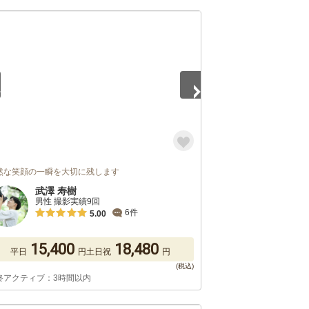
5
然な笑顔の一瞬を大切に残します
武澤 寿樹
男性 撮影実績9回
6件
5.00
15,400
18,480
平日
円
土日祝
円
終アクティブ：3時間以内