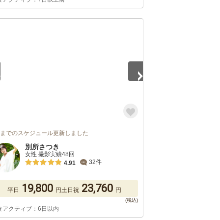
5
月までのスケジュール更新しました
別所さつき
女性 撮影実績48回
32件
4.91
19,800
23,760
平日
円
土日祝
円
終アクティブ：6日以内