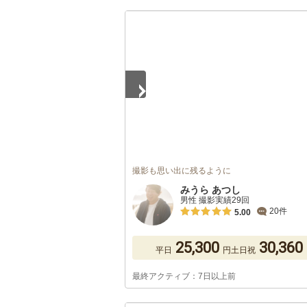
1
/
5
撮影も思い出に残るように
みうら あつし
男性 撮影実績29回
20件
5.00
25,300
30,360
平日
円
土日祝
最終アクティブ：7日以上前