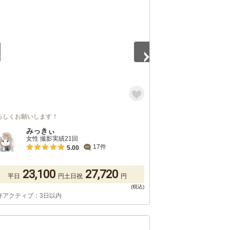
5
ろしくお願いします！
みっきぃ
女性 撮影実績21回
17件
5.00
23,100
27,720
平日
円
土日祝
円
終アクティブ：3日以内
5