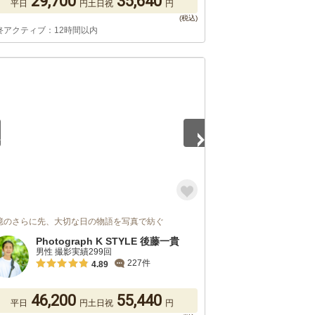
29,700
35,640
平日
円
土日祝
円
終アクティブ：12時間以内
5
憶のさらに先、大切な日の物語を写真で紡ぐ
Photograph K STYLE 後藤一貴
男性 撮影実績299回
227件
4.89
46,200
55,440
平日
円
土日祝
円