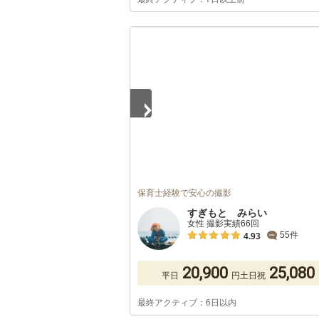
1
/
5
保育士経験で安心の撮影
すぎもと みらい
女性 撮影実績66回
55件
4.93
20,900
25,080
平日
円
土日祝
最終アクティブ：6日以内