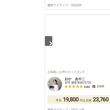
最終アクティブ：3日以内
1
/
5
お気軽にお声かけください!!
おか あやこ
女性 撮影実績167回
109件
4.84
19,800
23,760
平日
円
土日祝
最終アクティブ：7日以上前