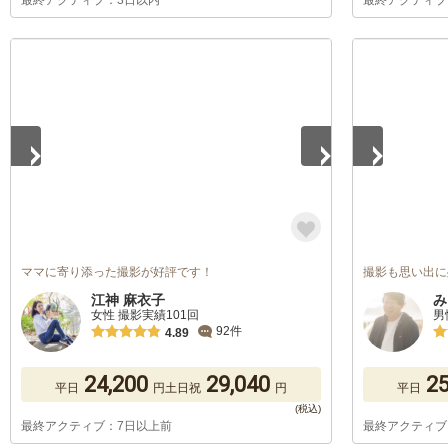
最終アクティブ：3日以内
最終アクティブ
1
/
5
1
/
5
ママに寄り添った撮影が好評です！
撮影も思い出に
江神 麻衣子
み
女性 撮影実績101回
男
92件
4.89
24,200
29,040
25
平日
円
土日祝
円
平日
最終アクティブ：7日以上前
最終アクティブ