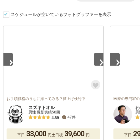
スケジュールが空いているフォトグラファーを表示
1
/
5
1
/
5
お手頃価格のうちに撮ってみる？値上げ検討中
医療の専門家の
スズキトオル
わ
男性 撮影実績58回
男
47件
4.89
33,000
39,600
29
平日
円
土日祝
円
平日