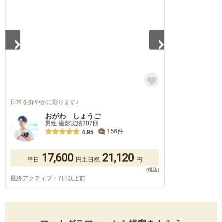
日常を鮮やかに彩ります♪
おがわ しょうご
男性 撮影実績207回
156件
4.95
17,600
21,120
平日
円
土日祝
円
最終アクティブ：7日以上前