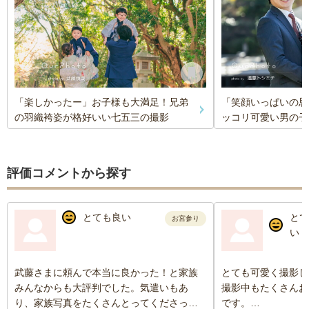
「楽しかったー」お子様も大満足！兄弟
「笑顔いっぱいの思
の羽織袴姿が格好いい七五三の撮影
ッコリ可愛い男の子
評価コメントから探す
とても良い
とて
お宮参り
い
武藤さまに頼んで本当に良かった！と家族
とても可愛く撮影し
みんなからも大評判でした。気遣いもあ
撮影中もたくさんお
り、家族写真をたくさんとってくださって
です。