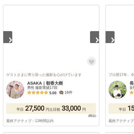
1
/
5
1
/
5
ゲストさまに寄り添った撮影を心がけています
プロ歴17年、
ASAKA｜朝香大樹
長
男性 撮影実績17回
女
16件
5.00
27,500
33,000
15
平日
円
土日祝
円
平日
最終アクティブ：12時間以内
最終アクティブ