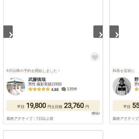
1
/
5
1
/
5
6月以降の予約を開始しました！
和装を芸術に
武藤慎哉
野
男性 撮影実績226回
男
135件
4.88
19,800
23,760
55
平日
円
土日祝
円
平日
最終アクティブ：7日以上前
最終アクティブ
1
/
5