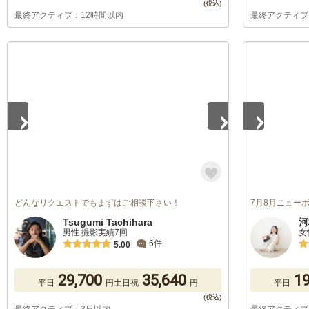
最終アクティブ：12時間以内
最終アクティブ
1
/
5
1
/
5
どんなリクエストでもまずはご相談下さい！
7月8月ニュー
Tsugumi Tachihara
河
男性 撮影実績7回
女
6件
5.00
29,700
35,640
19
平日
円
土日祝
円
平日