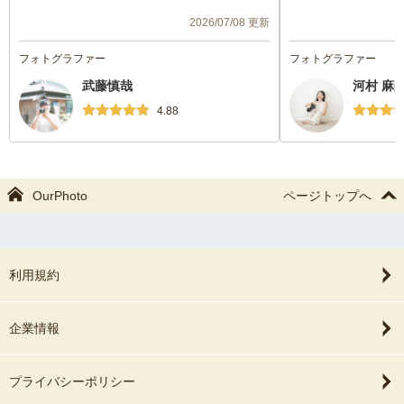
思い出になりました。ポージングなども
2026/07/08 更新
色々教えてくださり、写真になれていない
またの機会がありま
私たちでもとても楽しく撮影ができまし
いたします☺︎
フォトグラファー
フォトグラファー
た！
武藤慎哉
河村 麻
本当にありがとうございます！
4.88
OurPhoto
ページトップへ
利用規約
企業情報
プライバシーポリシー