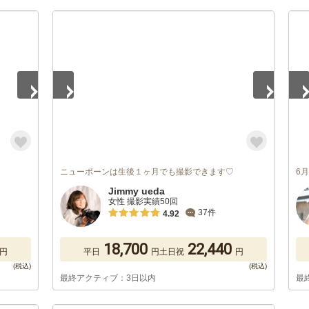
1
/
5
1
/
ニューボーンは生後１ヶ月でも撮影できます♡
6
Jimmy ueda
女性 撮影実績50回
37件
4.92
18,700
22,440
円
平日
円
土日祝
円
最終アクティブ：3日以内
最