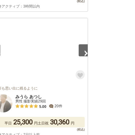
終アクティブ：3時間以内
5
影も思い出に残るように
みうら あつし
男性 撮影実績29回
20件
5.00
25,300
30,360
平日
円
土日祝
円
終アクティブ：7日以上前