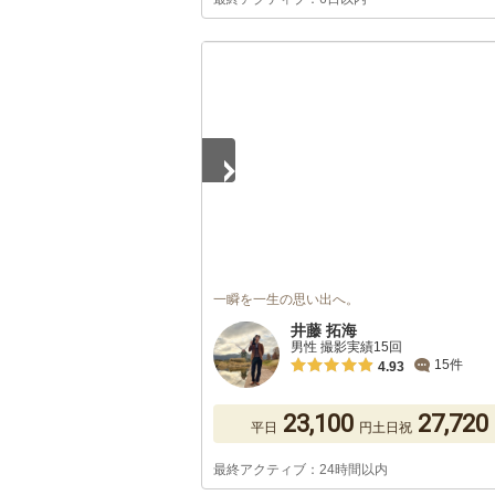
1
/
5
一瞬を一生の思い出へ。
井藤 拓海
男性 撮影実績15回
15件
4.93
23,100
27,720
平日
円
土日祝
最終アクティブ：24時間以内