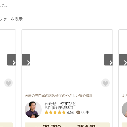
した。
ファーを表示
1
/
5
1
/
医療の専門家の講習修了のやさしい安心撮影
よ
わたせ やすひと
男性 撮影実績88回
66件
4.94