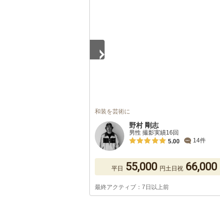
1
/
5
和装を芸術に
野村 剛志
男性 撮影実績16回
14件
5.00
55,000
66,000
平日
円
土日祝
最終アクティブ：7日以上前