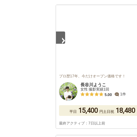
1
/
5
プロ歴17年、今だけオープン価格です！
長谷川ようこ
女性 撮影実績1回
1件
5.00
15,400
18,480
平日
円
土日祝
最終アクティブ：7日以上前