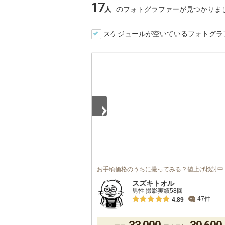
17
人
のフォトグラファーが見つかりま
スケジュールが空いているフォトグラ
1
/
5
お手頃価格のうちに撮ってみる？値上げ検討中
スズキトオル
男性 撮影実績58回
47件
4.89