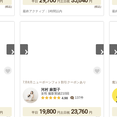
29,700
35,640
円
平日
円
土日祝
円
最終アクティブ：1時間以内
最
1
/
5
1
/
7月8月ニューボーンフォト割引クーポンあり
魔
河村 麻梨子
女性 撮影実績210回
137件
4.98
19,800
23,760
円
平日
円
土日祝
円