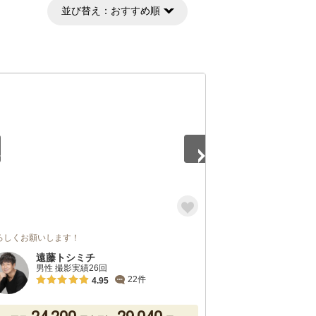
並び替え：
おすすめ順
5
ろしくお願いします！
遠藤トシミチ
男性 撮影実績26回
22件
4.95