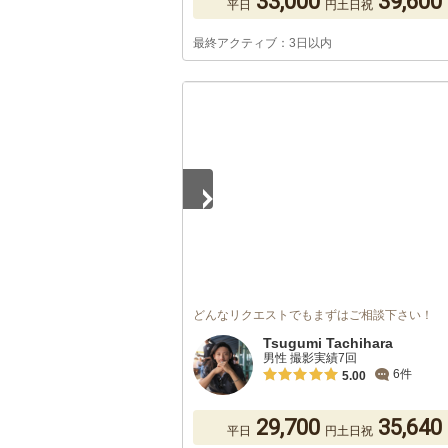
33,000
39,600
平日
円
土日祝
最終アクティブ：3日以内
1
/
5
どんなリクエストでもまずはご相談下さい！
Tsugumi Tachihara
男性 撮影実績7回
6件
5.00
29,700
35,640
平日
円
土日祝