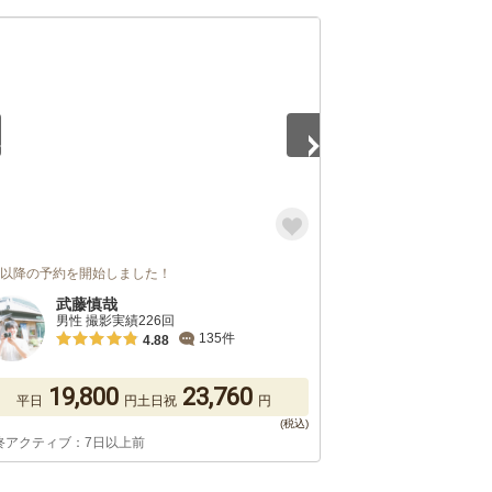
5
月以降の予約を開始しました！
武藤慎哉
男性 撮影実績226回
135件
4.88
19,800
23,760
平日
円
土日祝
円
終アクティブ：7日以上前