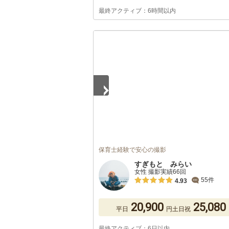
最終アクティブ：6時間以内
1
/
5
保育士経験で安心の撮影
すぎもと みらい
女性 撮影実績66回
55件
4.93
20,900
25,080
平日
円
土日祝
最終アクティブ：6日以内