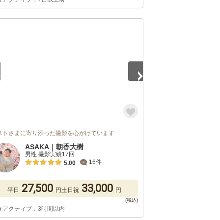
5
ストさまに寄り添った撮影を心がけています
ASAKA｜朝香大樹
男性 撮影実績17回
16件
5.00
27,500
33,000
平日
円
土日祝
円
終アクティブ：3時間以内