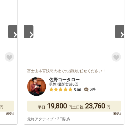
1
/
5
富士山本宮浅間大社での撮影お任せください！
佐野コータロー
男性 撮影実績6回
6件
5.00
19,800
23,760
円
平日
円
土日祝
円
最終アクティブ：3日以内