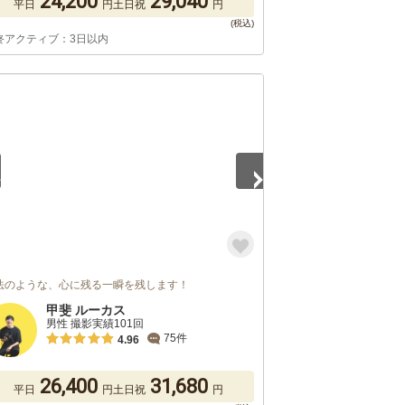
24,200
29,040
平日
円
土日祝
円
終アクティブ：3日以内
5
法のような、心に残る一瞬を残します！
甲斐 ルーカス
男性 撮影実績101回
75件
4.96
26,400
31,680
平日
円
土日祝
円