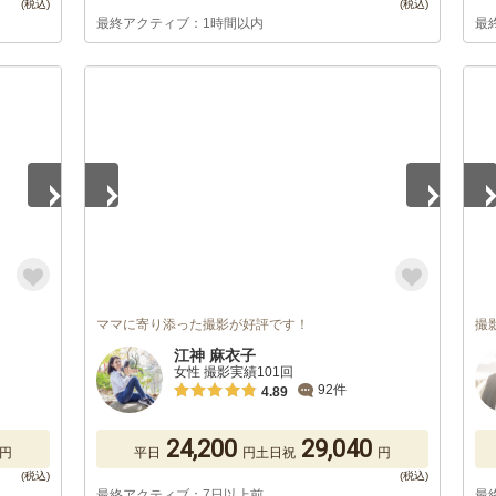
最終アクティブ：1時間以内
最
1
/
5
1
/
ママに寄り添った撮影が好評です！
撮
江神 麻衣子
女性 撮影実績101回
92件
4.89
24,200
29,040
円
平日
円
土日祝
円
最終アクティブ：7日以上前
最