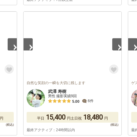
1
/
5
1
/
自然な笑顔の一瞬を大切に残します
ゲ
武澤 寿樹
男性 撮影実績9回
6件
5.00
15,400
18,480
円
平日
円
土日祝
円
最終アクティブ：24時間以内
最