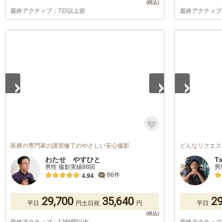
最終アクティブ：7日以上前
最終アクティブ
1
/
5
1
/
5
医療の専門家の講習修了のやさしい安心撮影
どんなリクエス
わたせ やすひと
T
男性 撮影実績88回
男
66件
4.94
29,700
35,640
29
平日
円
土日祝
円
平日