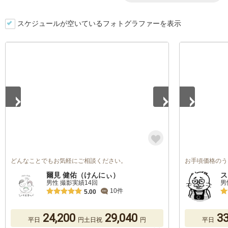
スケジュールが空いているフォトグラファーを表示
1
/
5
1
/
5
どんなことでもお気軽にご相談ください。
お手頃価格のう
爾見 健佑（けんにぃ）
ス
男性 撮影実績14回
男
10件
5.00
24,200
29,040
33
平日
円
土日祝
円
平日