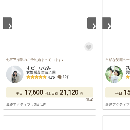
七五三撮影のご予約始まっています♪
自然な笑顔の一
すだ ななみ
武
女性 撮影実績15回
男
12件
4.75
17,600
21,120
15
平日
円
土日祝
円
平日
最終アクティブ：3日以内
最終アクティブ
1
/
5
1
/
5