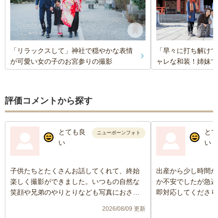
「リラックスして」神社で穏やかな表情
「早々に打ち解けて
が可愛い女の子のお宮参りの撮影
ャレな和装！姉妹で
評価コメントから探す
とても良
とて
ニューボーンフォト
い
い
子供たちとたくさんお話してくれて、終始
出産から少し時間が
楽しく撮影ができました。いつもの自然な
か不安でしたが急遽
笑顔や兄弟のやりとりなども写真におさめ
即対応してくださり
ていただきとても感謝しています。
撮っていただきまし
2026/08/09 更新
双子の撮影経験もあ