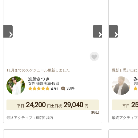
1
/
5
1
/
5
11月までのスケジュール更新しました
撮影も思い出に
別所さつき
み
女性 撮影実績48回
男
33件
4.91
24,200
29,040
25
平日
円
土日祝
円
平日
最終アクティブ：6時間以内
最終アクティブ
1
/
5
1
/
5