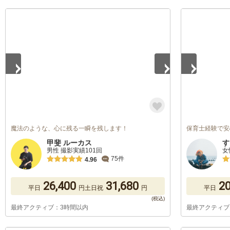
1
/
5
1
/
5
魔法のような、心に残る一瞬を残します！
保育士経験で安
甲斐 ルーカス
す
男性 撮影実績101回
女
75件
4.96
26,400
31,680
20
平日
円
土日祝
円
平日
最終アクティブ：3時間以内
最終アクティブ