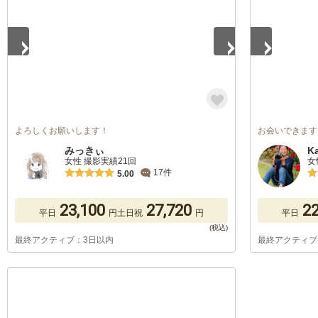
よろしくお願いします！
お会いできます
みっきぃ
K
女性 撮影実績21回
女
17件
5.00
23,100
27,720
22
平日
円
土日祝
円
平日
最終アクティブ：3日以内
最終アクティブ
1
/
5