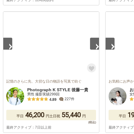
最終アクティブ：12時間以内
最終アクティブ
1
/
5
1
/
5
記憶のさらに先、大切な日の物語を写真で紡ぐ
お気軽にお声か
Photograph K STYLE 後藤一貴
お
男性 撮影実績299回
女
227件
4.89
46,200
55,440
19
平日
円
土日祝
円
平日
最終アクティブ：7日以上前
最終アクティブ