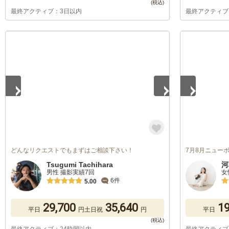
最終アクティブ：3日以内
最終アクティブ
1
/
5
1
/
5
どんなリクエストでもまずはご相談下さい！
7月8月ニュー
Tsugumi Tachihara
河
男性 撮影実績7回
女
6件
5.00
29,700
35,640
19
平日
円
土日祝
円
平日