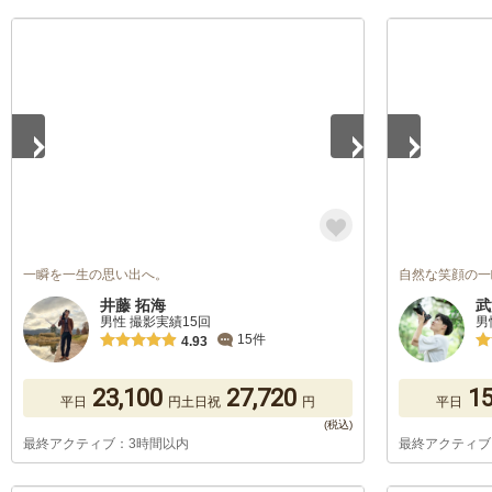
1
/
5
1
/
5
一瞬を一生の思い出へ。
自然な笑顔の一
井藤 拓海
武
男性 撮影実績15回
男
15件
4.93
23,100
27,720
15
平日
円
土日祝
円
平日
最終アクティブ：3時間以内
最終アクティブ