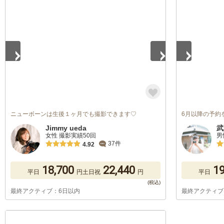
1
/
5
1
/
5
ニューボーンは生後１ヶ月でも撮影できます♡
6月以降の予約
Jimmy ueda
武
女性 撮影実績50回
男
37件
4.92
18,700
22,440
19
平日
円
土日祝
円
平日
最終アクティブ：6日以内
最終アクティブ
1
/
5