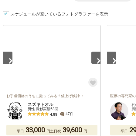
スケジュールが空いているフォトグラファーを表示
1
/
5
1
/
5
お手頃価格のうちに撮ってみる？値上げ検討中
医療の専門家の
スズキトオル
わ
男性 撮影実績58回
男
47件
4.89
33,000
39,600
29
平日
円
土日祝
円
平日