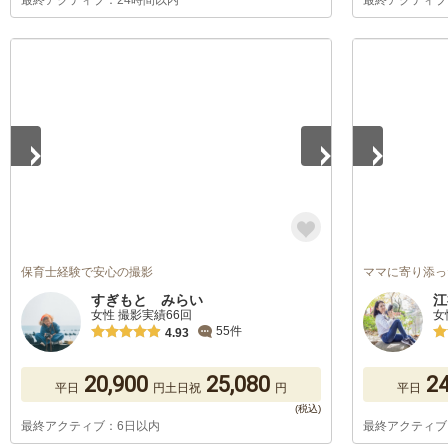
最終アクティブ：24時間以内
最終アクティブ
1
/
5
1
/
5
保育士経験で安心の撮影
ママに寄り添っ
すぎもと みらい
江
女性 撮影実績66回
女
55件
4.93
20,900
25,080
24
平日
円
土日祝
円
平日
最終アクティブ：6日以内
最終アクティブ