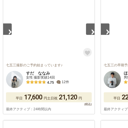
1
/
5
1
/
5
七五三撮影のご予約始まっています♪
七五三の早期予
すだ ななみ
ほ
女性 撮影実績14回
男
12件
4.75
17,600
21,120
22
平日
円
土日祝
円
平日
最終アクティブ：24時間以内
最終アクティブ
1
/
5
1
/
5