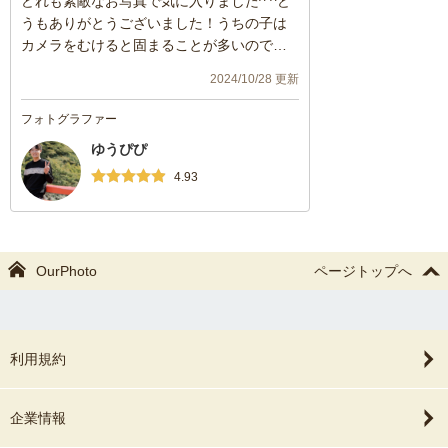
どれも素敵なお写真で気に入りました^ ^ど
うもありがとうございました！うちの子は
カメラをむけると固まることが多いのです
が、とても自然で可愛く撮ってくださって
2024/10/28 更新
嬉しいです。
カメラマンさんも人当たりの良い方で、リ
フォトグラファー
ラックスして撮影できました。
ゆうぴぴ
また記念日の際にはぜひお願いしたいで
す。
4.93
ありがとうございました。
OurPhoto
ページトップへ
利用規約
企業情報