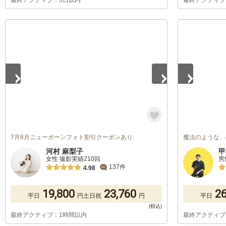
最終アクティブ：3日以内
最終アクティブ
1
/
5
1
/
5
7月8月ニューボーンフォト割引クーポンあり
魔法のような、
河村 麻梨子
甲
女性 撮影実績210回
男
137件
4.98
19,800
23,760
26
平日
円
土日祝
円
平日
最終アクティブ：1時間以内
最終アクティブ