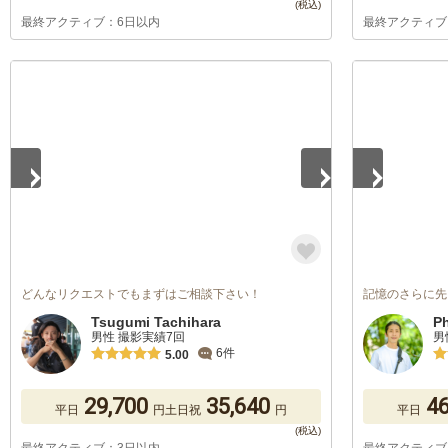
最終アクティブ：6日以内
最終アクティブ
1
/
5
1
/
5
どんなリクエストでもまずはご相談下さい！
記憶のさらに先
Tsugumi Tachihara
P
男性 撮影実績7回
男
6件
5.00
29,700
35,640
46
平日
円
土日祝
円
平日