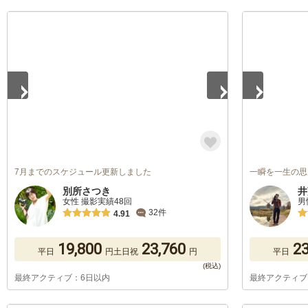
1
/
5
1
/
5
7月までのスケジュール更新しました
一瞬を一生の思
別所さつき
井
女性 撮影実績48回
男
32件
4.91
19,800
23,760
23
平日
円
土日祝
円
平日
最終アクティブ：6日以内
最終アクティブ