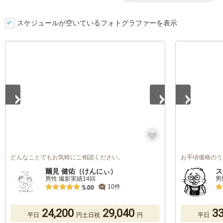
スケジュールが空いているフォトグラファーを表示
1
/
5
1
/
5
どんなことでもお気軽にご相談ください。
お手頃価格のう
爾見 健佑（けんにぃ）
ス
男性 撮影実績14回
男
10件
5.00
24,200
29,040
33
平日
円
土日祝
円
平日