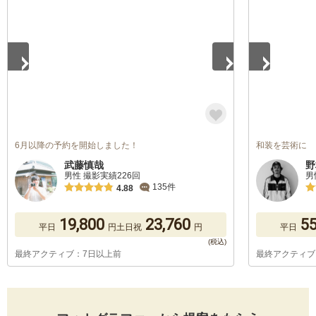
6月以降の予約を開始しました！
和装を芸術に
武藤慎哉
野
男性 撮影実績226回
男
135件
4.88
19,800
23,760
55
平日
円
土日祝
円
平日
最終アクティブ：7日以上前
最終アクティブ