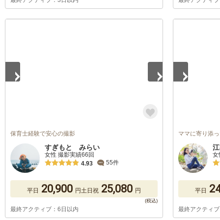
最終アクティブ：3日以内
最終アクティブ
1
/
5
1
/
5
保育士経験で安心の撮影
ママに寄り添っ
すぎもと みらい
江
女性 撮影実績66回
女
55件
4.93
20,900
25,080
24
平日
円
土日祝
円
平日
最終アクティブ：6日以内
最終アクティブ