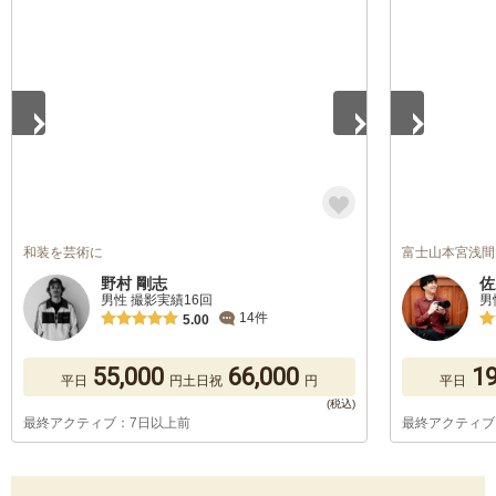
1
/
5
1
/
5
和装を芸術に
富士山本宮浅間
野村 剛志
佐
男性 撮影実績16回
男
14件
5.00
55,000
66,000
19
平日
円
土日祝
円
平日
最終アクティブ：7日以上前
最終アクティブ