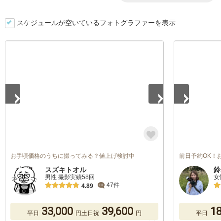
スケジュールが空いているフォトグラファーを表示
1
/
5
1
/
5
お手頃価格のうちに撮ってみる？値上げ検討中
前日予約OK！
スズキトオル
鈴
男性 撮影実績58回
女
47件
4.89
33,000
39,600
18
平日
円
土日祝
円
平日