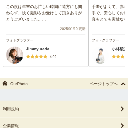
この度は年末のお忙しい時期に遠方にも関
手際がよくて、赤ち
わらず、快く撮影をお受けして頂きありが
手で、安心してお願
とうございました。
真もとても素敵なも
ワンオペで三人育児をしながらの撮影で、
足しています。また
2025/01/10 更新
撮影中もご迷惑をおかけすることだらけで
したいと思います！
したが、嫌な顔一つせずに優しく接して頂
フォトグラファー
フォトグラファー
き、楽しい雰囲気で終始撮影していただけ
Jimmy ueda
小林綾乃
たことが何より有り難く、嬉しかったで
す。
4.92
年賀状に写真を間に合わせたいという無理
なお願いにも快く応じて頂き、大変助かり
ました。
出来上がったお写真の仕上がりも期待を超
OurPhoto
ページトップへ
える素敵さで、uedaさんだからこそ出せる
世界観なんだろうなぁと感激しておりま
す。
三人目にして初めてのニューボーンフォト
利用規約
でしたが、上2人の時に撮らなかったのを後
悔するほどです（笑）
企業情報
これからゆっくり出来上がった写真を眺め