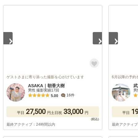
1
/
5
1
/
5
ゲストさまに寄り添った撮影を心がけています
6月以降の予約
ASAKA｜朝香大樹
武
男性 撮影実績17回
男
16件
5.00
27,500
33,000
19
平日
円
土日祝
円
平日
最終アクティブ：24時間以内
最終アクティブ