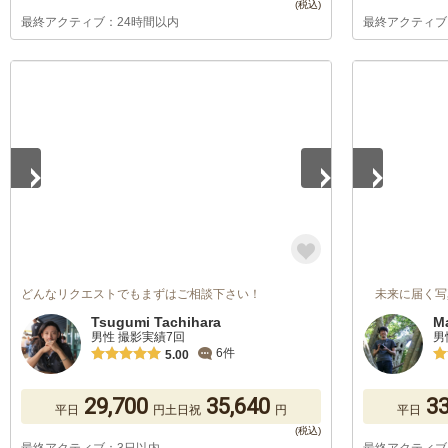
最終アクティブ：24時間以内
最終アクティブ
1
/
5
1
/
5
どんなリクエストでもまずはご相談下さい！
未来に届く写
Tsugumi Tachihara
M
男性 撮影実績7回
男
6件
5.00
29,700
35,640
33
平日
円
土日祝
円
平日