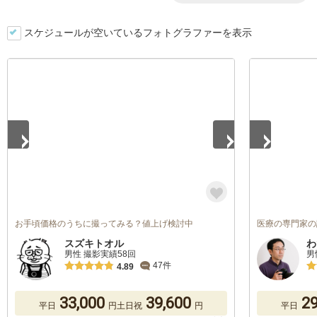
スケジュールが空いているフォトグラファーを表示
1
/
5
1
/
5
お手頃価格のうちに撮ってみる？値上げ検討中
医療の専門家の
スズキトオル
わ
男性 撮影実績58回
男
47件
4.89
33,000
39,600
29
平日
円
土日祝
円
平日