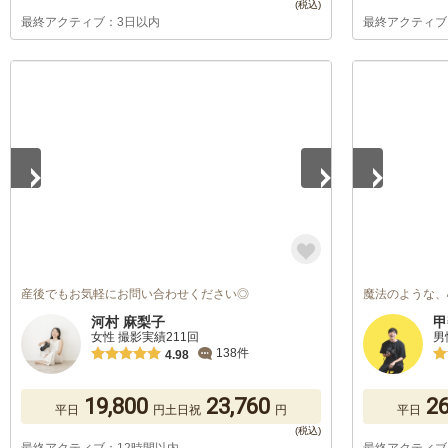
最終アクティブ：3日以内
最終アクティブ
1
/
5
1
/
5
産後でもお気軽にお問い合わせください◎
魔法のような、
河村 麻梨子
甲
女性 撮影実績211回
男
138件
4.98
19,800
23,760
26
平日
円
土日祝
円
平日