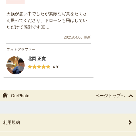
天候が悪い中でしたが素敵な写真をたくさ
ん撮ってくださり、ドローンも飛ばしてい
ただけて感謝です🙇‍♂️
海岸での撮影では一緒になって海に入って
2025/04/06 更新
いただきとてもいい雰囲気で撮影が楽しめ
ました♪(2人とももれなく風邪気味になりま
フォトグラファー
した笑)
北岡 正寛
またご縁があれば子どもの成長の節目で撮
4.91
影お願いしたいです。
OurPhoto
ページトップへ
利用規約