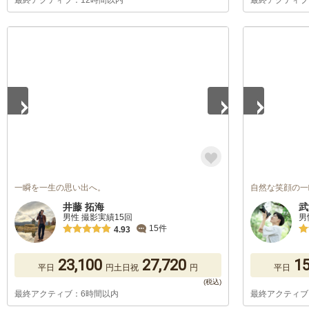
最終アクティブ：12時間以内
最終アクティブ
1
/
5
1
/
5
一瞬を一生の思い出へ。
自然な笑顔の一
井藤 拓海
武
男性 撮影実績15回
男
15件
4.93
23,100
27,720
15
平日
円
土日祝
円
平日
最終アクティブ：6時間以内
最終アクティブ