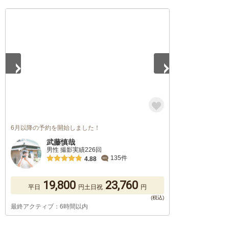
1
/
5
6月以降の予約を開始しました！
武藤慎哉
男性 撮影実績226回
135件
4.88
19,800
23,760
平日
円
土日祝
円
最終アクティブ：6時間以内