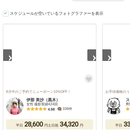
スケジュールが空いているフォトグラファーを表示
1
/
5
1
/
5
8月中のご予約でニューボーン10%OFF！
お手頃価格のう
伊那 美沙（黒木）
ス
女性 撮影実績424回
男
339件
4.98
28,600
34,320
33
平日
円
土日祝
円
平日