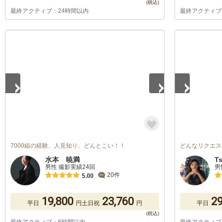
最終アクティブ：24時間以内
最終アクティブ
1
/
5
1
/
5
7000組の経験、人見知り、どんとこい！！
どんなリクエス
水本 暁満
T
男性 撮影実績24回
男
20件
5.00
19,800
23,760
29
平日
円
土日祝
円
平日