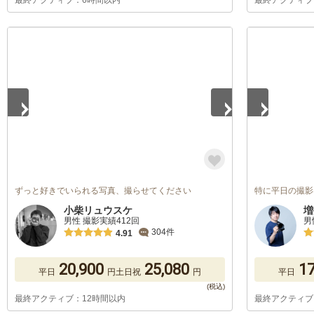
最終アクティブ：6時間以内
最終アクティブ
1
/
5
1
/
5
ずっと好きでいられる写真、撮らせてください
特に平日の撮影
小柴リュウスケ
増
男性 撮影実績412回
男
304件
4.91
20,900
25,080
17
平日
円
土日祝
円
平日
最終アクティブ：12時間以内
最終アクティブ