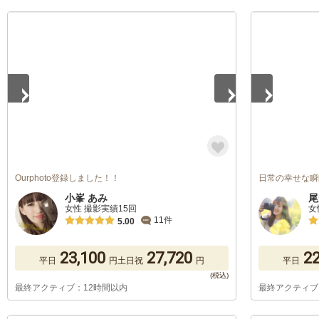
1
/
5
1
/
5
Ourphoto登録しました！！
日常の幸せな瞬
小峯 あみ
尾
女性 撮影実績15回
女
11件
5.00
23,100
27,720
22
平日
円
土日祝
円
平日
最終アクティブ：12時間以内
最終アクティブ