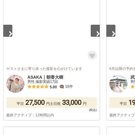
1
/
5
1
/
5
ゲストさまに寄り添った撮影を心がけています
6月以降の予約
ASAKA｜朝香大樹
武
男性 撮影実績17回
男
16件
5.00
27,500
33,000
19
平日
円
土日祝
円
平日
最終アクティブ：12時間以内
最終アクティブ
1
/
5
1
/
5