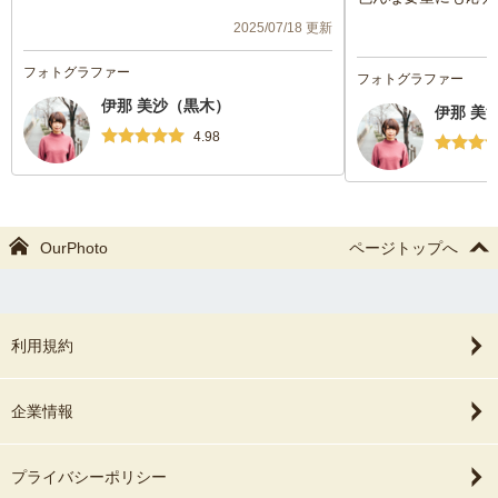
優しい声掛けをしてくださりとても安心し
ばかりでした！また
2025/07/18 更新
て楽しく撮影時間を過ごすことができまし
す。
た😊
納品も早く行ってい
フォトグラファー
フォトグラファー
希望していたショットのみでなく日常風景
いました！
伊那 美沙（黒木）
も撮ってもらうことができ嬉しかったです
伊那 美
🥰
4.98
OurPhoto
ページトップへ
利用規約
企業情報
プライバシーポリシー