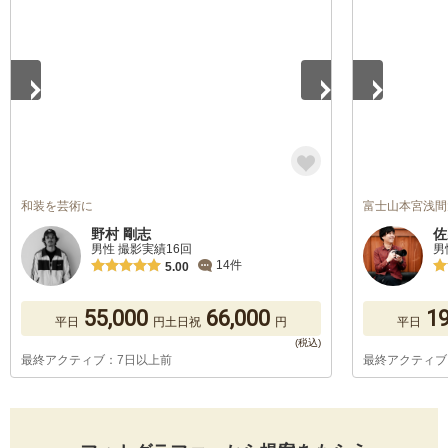
和装を芸術に
富士山本宮浅間
野村 剛志
佐
男性 撮影実績16回
男
14件
5.00
55,000
66,000
19
平日
円
土日祝
円
平日
最終アクティブ：7日以上前
最終アクティブ