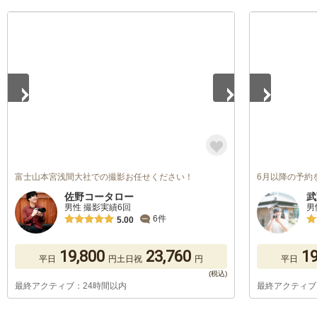
1
/
5
1
/
5
富士山本宮浅間大社での撮影お任せください！
6月以降の予約
佐野コータロー
武
男性 撮影実績6回
男
6件
5.00
19,800
23,760
19
平日
円
土日祝
円
平日
最終アクティブ：24時間以内
最終アクティブ