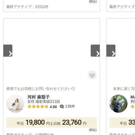
最終アクティブ：3日以内
最終アクティブ
1
/
5
1
/
5
産後でもお気軽にお問い合わせください◎
未来に届く写
河村 麻梨子
M
女性 撮影実績211回
男
138件
4.98
19,800
23,760
33
平日
円
土日祝
円
平日