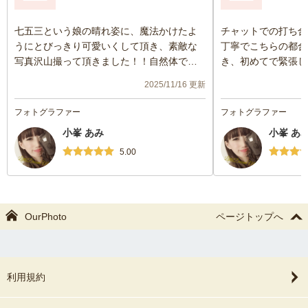
七五三という娘の晴れ姿に、魔法かけたよ
チャットでの打ち合
うにとびっきり可愛いくして頂き、素敵な
丁寧でこちらの都合
写真沢山撮って頂きました！！自然体でよ
き、初めてで緊張し
かったです。
皆リラックスして自
2025/11/16 更新
あみさんの明るさ柔軟さで撮影の雰囲気も
した。楽しい撮影で
とてもよく、終始楽しい撮影でした！！
とっても満足です。
フォトグラファー
フォトグラファー
納品も早くて、ありがたいです。
また次回も是非お願
小峯 あみ
小峯 あ
また次の時にもお願いしたいです(*≧∀≦*)
た。
5.00
OurPhoto
ページトップへ
利用規約