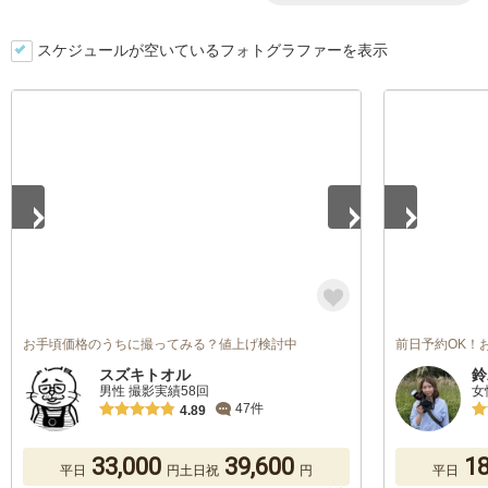
スケジュールが空いているフォトグラファーを表示
1
/
5
1
/
5
お手頃価格のうちに撮ってみる？値上げ検討中
前日予約OK！
スズキトオル
鈴
男性 撮影実績58回
女
47件
4.89
33,000
39,600
18
平日
円
土日祝
円
平日