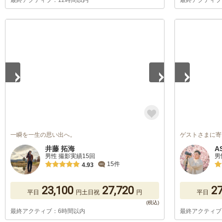
最終アクティブ：12時間以内
最終アクティブ
1
/
5
1
/
5
一瞬を一生の思い出へ。
ゲストさまに寄
井藤 拓海
A
男性 撮影実績15回
男
15件
4.93
23,100
27,720
27
平日
円
土日祝
円
平日
最終アクティブ：6時間以内
最終アクティブ