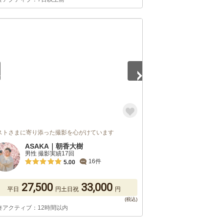
5
ストさまに寄り添った撮影を心がけています
ASAKA｜朝香大樹
男性 撮影実績17回
16件
5.00
27,500
33,000
平日
円
土日祝
円
終アクティブ：12時間以内