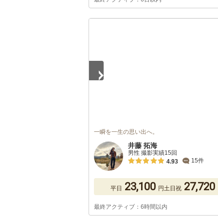
1
/
5
一瞬を一生の思い出へ。
井藤 拓海
男性 撮影実績15回
15件
4.93
23,100
27,720
平日
円
土日祝
最終アクティブ：6時間以内