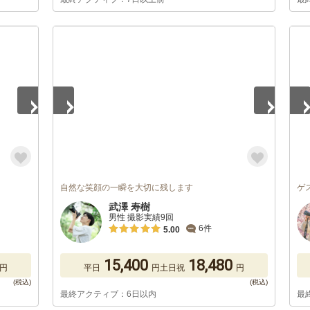
1
/
5
1
/
自然な笑顔の一瞬を大切に残します
ゲ
武澤 寿樹
男性 撮影実績9回
6件
5.00
15,400
18,480
円
平日
円
土日祝
円
最終アクティブ：6日以内
最