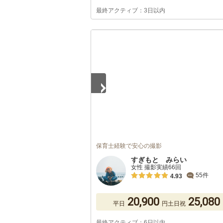
最終アクティブ：3日以内
1
/
5
保育士経験で安心の撮影
すぎもと みらい
女性 撮影実績66回
55件
4.93
20,900
25,080
平日
円
土日祝
最終アクティブ：6日以内