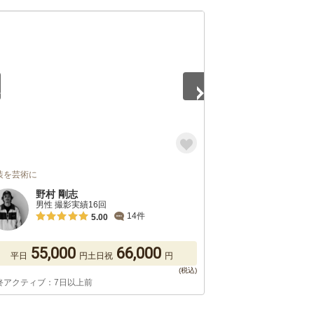
5
装を芸術に
野村 剛志
男性 撮影実績16回
14件
5.00
55,000
66,000
平日
円
土日祝
円
終アクティブ：7日以上前