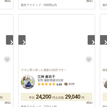
最終アクティブ：6時間以内
最
1
/
5
1
/
ママに寄り添った撮影が好評です！
撮
江神 麻衣子
女性 撮影実績101回
92件
4.89
24,200
29,040
円
平日
円
土日祝
円
最終アクティブ：7日以上前
最