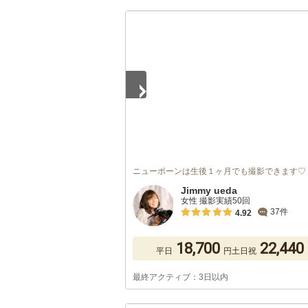
1
/
5
ニューボーンは生後１ヶ月でも撮影できます♡
Jimmy ueda
女性 撮影実績50回
37件
4.92
18,700
22,440
平日
円
土日祝
最終アクティブ：3日以内