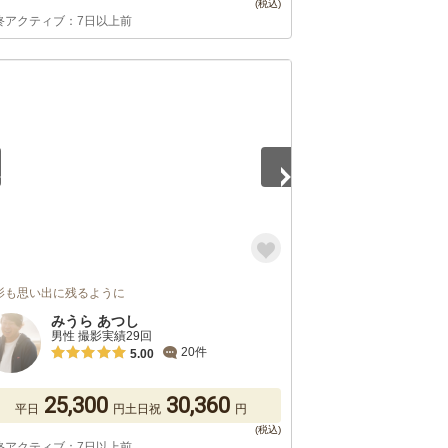
終アクティブ：7日以上前
5
影も思い出に残るように
みうら あつし
男性 撮影実績29回
20件
5.00
25,300
30,360
平日
円
土日祝
円
終アクティブ：7日以上前