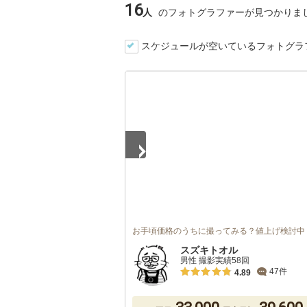
16
人
のフォトグラファーが見つかりま
スケジュールが空いているフォトグラ
1
/
5
お手頃価格のうちに撮ってみる？値上げ検討中
スズキトオル
男性 撮影実績58回
47件
4.89