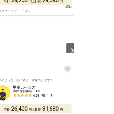
24,200
29,040
平日
円
土日祝
円
終アクティブ：3日以内
5
法のような、心に残る一瞬を残します！
甲斐 ルーカス
男性 撮影実績101回
75件
4.96
26,400
31,680
平日
円
土日祝
円