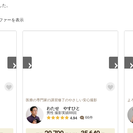
した。
ファーを表示
1
/
5
1
/
医療の専門家の講習修了のやさしい安心撮影
よ
わたせ やすひと
男性 撮影実績88回
66件
4.94