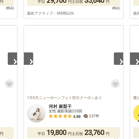
29,700
35,640
円
平日
円
土日祝
円
最終アクティブ：6時間以内
最
1
/
5
1
/
7月8月ニューボーンフォト割引クーポンあり
魔
河村 麻梨子
女性 撮影実績210回
137件
4.98
19,800
23,760
円
平日
円
土日祝
円