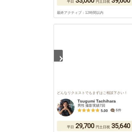
33,000
39,600
平日
円
土日祝
最終アクティブ：12時間以内
1
/
5
どんなリクエストでもまずはご相談下さい！
Tsugumi Tachihara
男性 撮影実績7回
6件
5.00
29,700
35,640
平日
円
土日祝