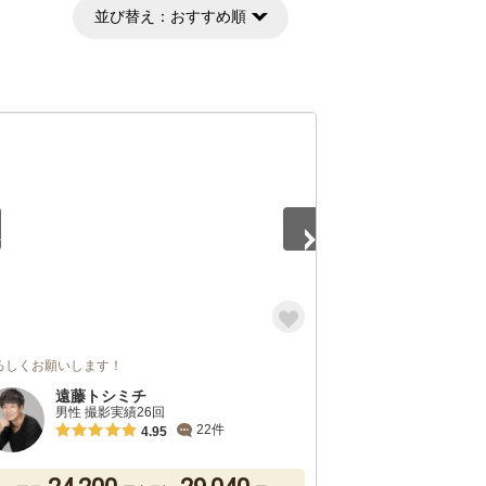
並び替え：
おすすめ順
5
ろしくお願いします！
遠藤トシミチ
男性 撮影実績26回
22件
4.95