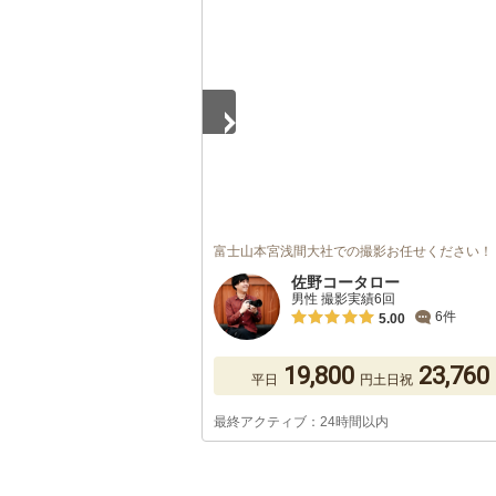
1
/
5
富士山本宮浅間大社での撮影お任せください！
佐野コータロー
男性 撮影実績6回
6件
5.00
19,800
23,760
平日
円
土日祝
最終アクティブ：24時間以内