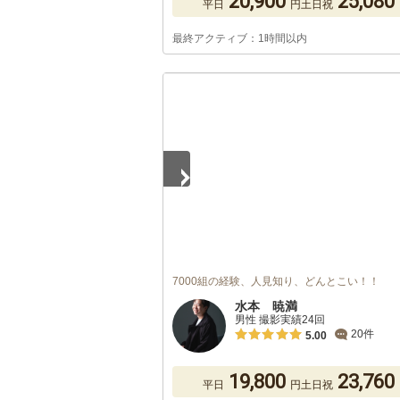
20,900
25,080
平日
円
土日祝
最終アクティブ：1時間以内
1
/
5
7000組の経験、人見知り、どんとこい！！
水本 暁満
男性 撮影実績24回
20件
5.00
19,800
23,760
平日
円
土日祝