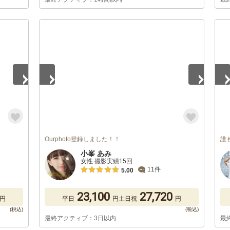
1
/
5
1
/
Ourphoto登録しました！！
誰
小峯 あみ
女性 撮影実績15回
11件
5.00
23,100
27,720
円
平日
円
土日祝
円
最終アクティブ：3日以内
最