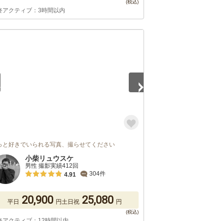
終アクティブ：3時間以内
5
っと好きでいられる写真、撮らせてください
小柴リュウスケ
男性 撮影実績412回
304件
4.91
20,900
25,080
平日
円
土日祝
円
終アクティブ：12時間以内