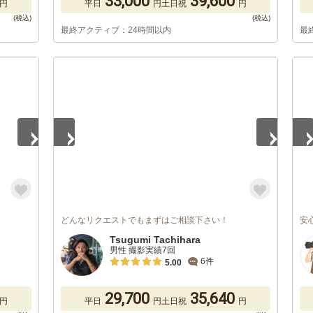
33,000
39,600
円
平日
円
土日祝
円
最終アクティブ：24時間以内
最
1
/
5
1
/
どんなリクエストでもまずはご相談下さい！
安
Tsugumi Tachihara
男性 撮影実績7回
6件
5.00
29,700
35,640
円
平日
円
土日祝
円