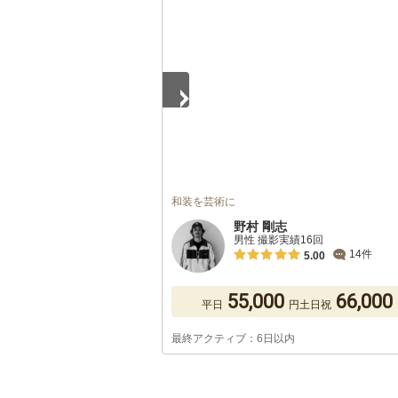
1
/
5
和装を芸術に
野村 剛志
男性 撮影実績16回
14件
5.00
55,000
66,000
平日
円
土日祝
最終アクティブ：6日以内