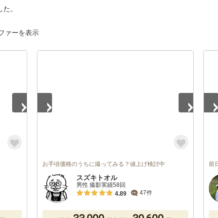
した。
ファーを表示
1
/
5
1
/
お手頃価格のうちに撮ってみる？値上げ検討中
前
スズキトオル
男性 撮影実績58回
47件
4.89