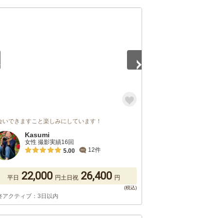
5
会いできますこと楽しみにしています！
Kasumi
女性 撮影実績16回
12件
5.00
22,000
26,400
平日
円
土日祝
円
終アクティブ：3日以内