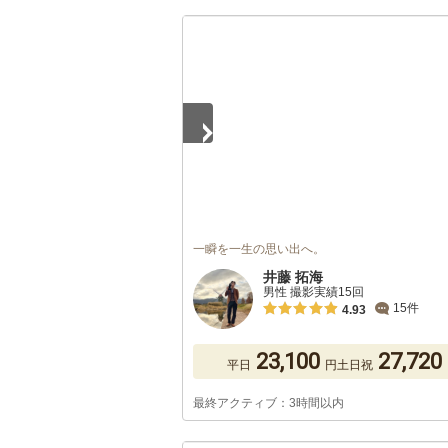
1
/
5
一瞬を一生の思い出へ。
井藤 拓海
男性 撮影実績15回
15件
4.93
23,100
27,720
平日
円
土日祝
最終アクティブ：3時間以内