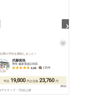
5
月以降の予約を開始しました！
武藤慎哉
男性 撮影実績226回
135件
4.88
19,800
23,760
平日
円
土日祝
円
終アクティブ：7日以上前