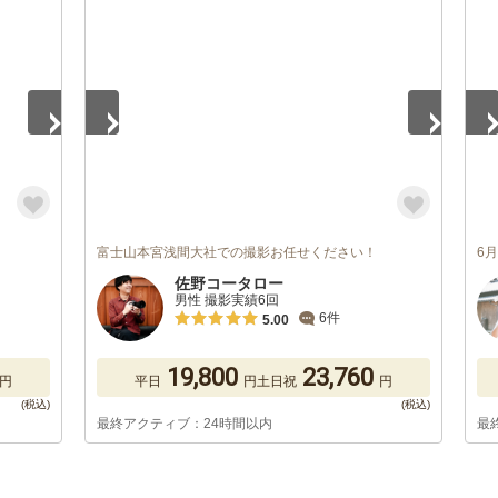
1
/
5
1
/
富士山本宮浅間大社での撮影お任せください！
6
佐野コータロー
男性 撮影実績6回
6件
5.00
19,800
23,760
円
平日
円
土日祝
円
最終アクティブ：24時間以内
最