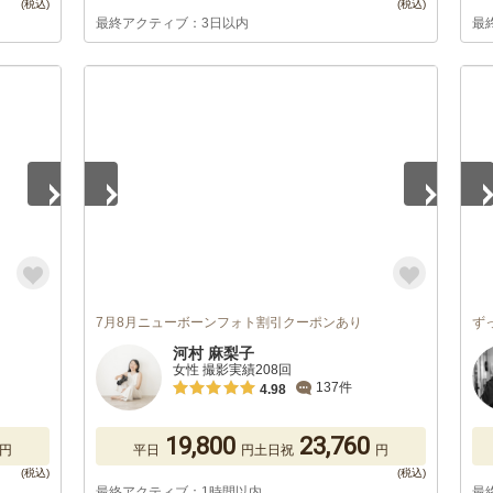
最終アクティブ：3日以内
最
1
/
5
1
/
7月8月ニューボーンフォト割引クーポンあり
ず
河村 麻梨子
女性 撮影実績208回
137件
4.98
19,800
23,760
円
平日
円
土日祝
円
最終アクティブ：1時間以内
最