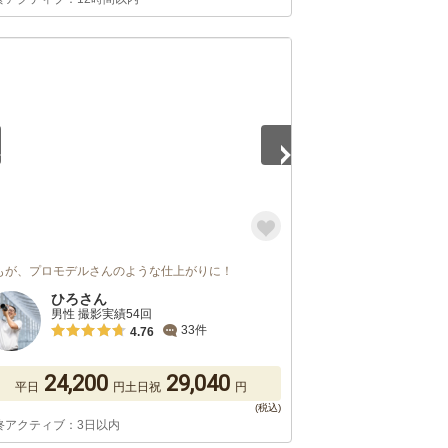
5
もが、プロモデルさんのような仕上がりに！
ひろさん
男性 撮影実績54回
33件
4.76
24,200
29,040
平日
円
土日祝
円
終アクティブ：3日以内