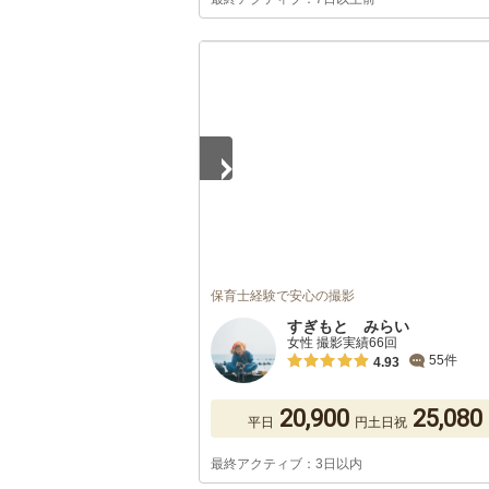
1
/
5
保育士経験で安心の撮影
すぎもと みらい
女性 撮影実績66回
55件
4.93
20,900
25,080
平日
円
土日祝
最終アクティブ：3日以内