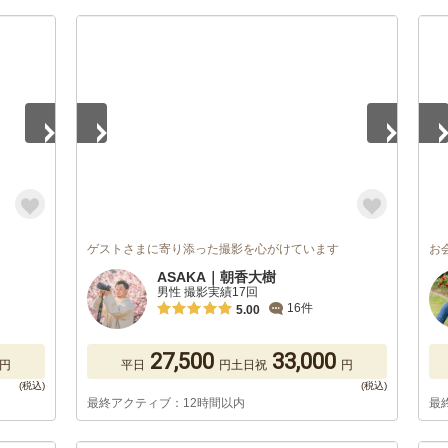
1
/
5
1
/
ゲストさまに寄り添った撮影を心がけています
お
ASAKA｜朝香大樹
男性 撮影実績17回
16件
5.00
27,500
33,000
円
平日
円
土日祝
円
最終アクティブ：12時間以内
最