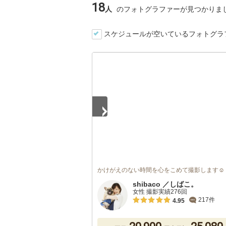
18
人
のフォトグラファーが見つかりま
スケジュールが空いているフォトグラ
1
/
5
かけがえのない時間を心をこめて撮影します☺
shibaco ／しばこ。
女性 撮影実績276回
217件
4.95