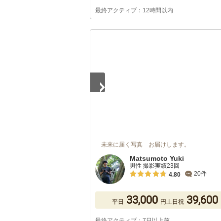
最終アクティブ：12時間以内
1
/
5
未来に届く写真 お届けします。
Matsumoto Yuki
男性 撮影実績23回
20件
4.80
33,000
39,600
平日
円
土日祝
最終アクティブ：7日以上前