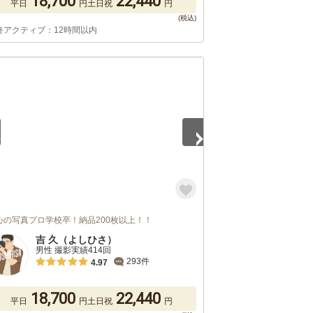
18,700
22,440
平日
円
土日祝
円
終アクティブ：12時間以内
5
心の写真プロ学校卒！納品200枚以上！！
吉 久（よしひさ）
男性 撮影実績414回
293件
4.97
18,700
22,440
平日
円
土日祝
円