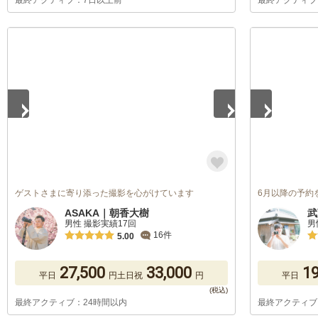
最終アクティブ：7日以上前
最終アクティブ
1
/
5
1
/
5
ゲストさまに寄り添った撮影を心がけています
6月以降の予約
ASAKA｜朝香大樹
武
男性 撮影実績17回
男
16件
5.00
27,500
33,000
19
平日
円
土日祝
円
平日
最終アクティブ：24時間以内
最終アクティブ