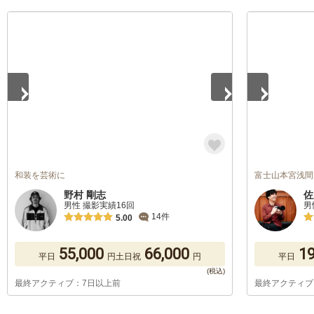
1
/
5
1
/
5
和装を芸術に
富士山本宮浅間
野村 剛志
佐
男性 撮影実績16回
男
14件
5.00
55,000
66,000
19
平日
円
土日祝
円
平日
最終アクティブ：7日以上前
最終アクティブ