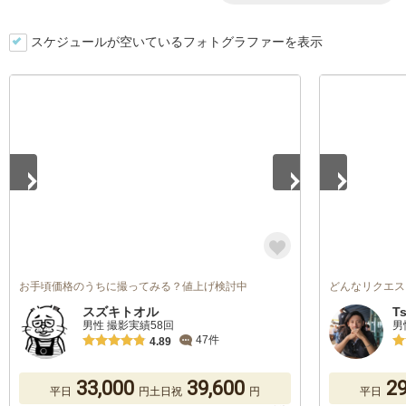
スケジュールが空いているフォトグラファーを表示
1
/
5
1
/
5
お手頃価格のうちに撮ってみる？値上げ検討中
どんなリクエス
スズキトオル
T
男性 撮影実績58回
男
47件
4.89
33,000
39,600
29
平日
円
土日祝
円
平日