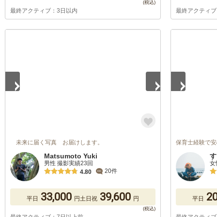
最終アクティブ：3日以内
最終アクティブ
1
/
5
1
/
5
未来に届く写真 お届けします。
保育士経験で安
Matsumoto Yuki
す
男性 撮影実績23回
女
20件
4.80
33,000
39,600
20
平日
円
土日祝
円
平日