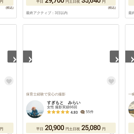
29,700
35,640
円
平日
円
土日祝
円
最終アクティブ：3日以内
最
1
/
5
1
/
保育士経験で安心の撮影
一
すぎもと みらい
女性 撮影実績66回
55件
4.93
20,900
25,080
円
平日
円
土日祝
円