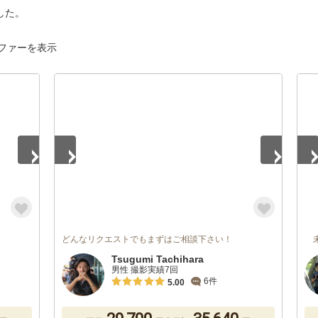
した。
ファーを表示
1
/
5
1
/
どんなリクエストでもまずはご相談下さい！
未
Tsugumi Tachihara
男性 撮影実績7回
6件
5.00