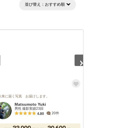
並び替え：
おすすめ順
5
来に届く写真 お届けします。
Matsumoto Yuki
男性 撮影実績23回
20件
4.80