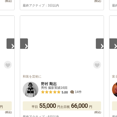
最終アクティブ：3日以内
最
1
/
5
1
/
和装を芸術に
富
野村 剛志
男性 撮影実績16回
14件
5.00
55,000
66,000
円
平日
円
土日祝
円
最終アクティブ：6日以内
最