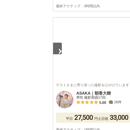
最終アクティブ：3時間以内
1
/
5
ゲストさまに寄り添った撮影を心がけています
ASAKA｜朝香大樹
男性 撮影実績17回
16件
5.00
27,500
33,000
平日
円
土日祝
最終アクティブ：1時間以内