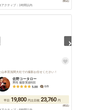
終アクティブ：1時間以内
5
士山本宮浅間大社での撮影お任せください！
佐野コータロー
男性 撮影実績6回
6件
5.00
19,800
23,760
平日
円
土日祝
円
終アクティブ：6時間以内