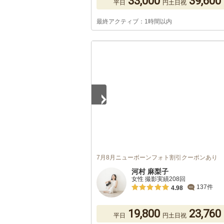
33,000
39,600
平日
円
土日祝
最終アクティブ：1時間以内
1
/
5
7月8月ニューボーンフォト割引クーポンあり
河村 麻梨子
女性 撮影実績208回
137件
4.98
19,800
23,760
平日
円
土日祝