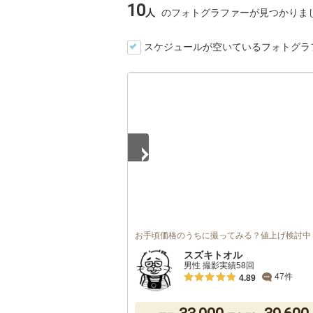
10
人
のフォトグラファーが見つかりま
スケジュールが空いているフォトグラ
1
/
5
お手頃価格のうちに撮ってみる？値上げ検討中
スズキトオル
男性 撮影実績58回
47件
4.89