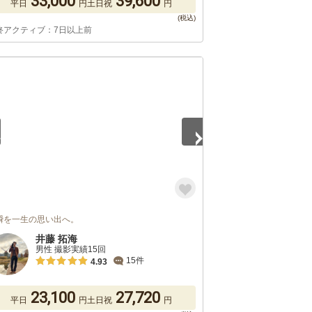
33,000
39,600
平日
円
土日祝
円
終アクティブ：7日以上前
5
瞬を一生の思い出へ。
井藤 拓海
男性 撮影実績15回
15件
4.93
23,100
27,720
平日
円
土日祝
円