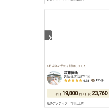
1
/
5
6月以降の予約を開始しました！
武藤慎哉
男性 撮影実績226回
135件
4.88
19,800
23,760
平日
円
土日祝
最終アクティブ：7日以上前