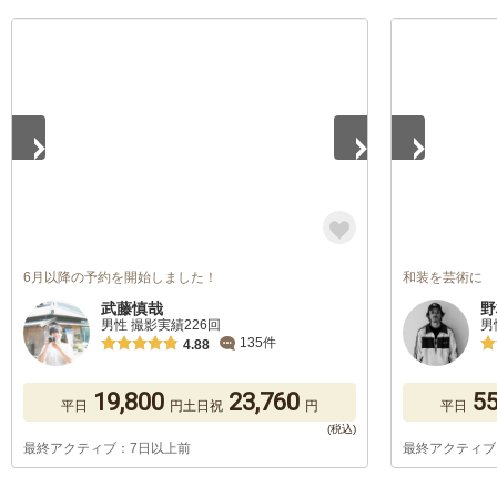
1
/
5
1
/
5
6月以降の予約を開始しました！
和装を芸術に
武藤慎哉
野
男性 撮影実績226回
男
135件
4.88
19,800
23,760
55
平日
円
土日祝
円
平日
最終アクティブ：7日以上前
最終アクティブ