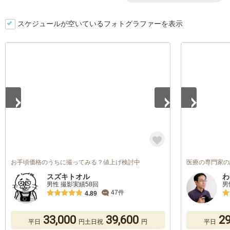
スケジュールが空いているフォトグラファーを表示
1
/
5
1
/
5
お手頃価格のうちに撮ってみる？値上げ検討中
医療の専門家の
スズキトオル
わ
男性 撮影実績58回
男
47件
4.89
33,000
39,600
29
平日
円
土日祝
円
平日