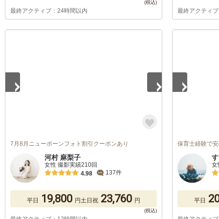
最終アクティブ：24時間以内
最終アクティブ
1
/
5
1
/
5
7月8月ニューボーンフォト割引クーポンあり
保育士経験で安
河村 麻梨子
す
女性 撮影実績210回
女
137件
4.98
19,800
23,760
20
平日
円
土日祝
円
平日