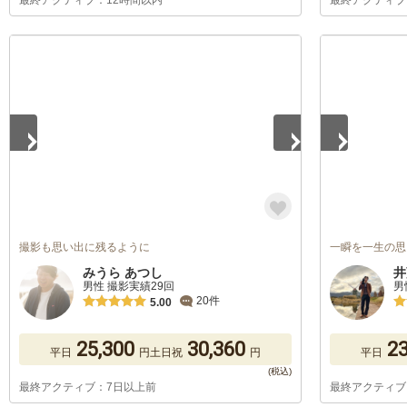
最終アクティブ：12時間以内
最終アクティブ
1
/
5
1
/
5
撮影も思い出に残るように
一瞬を一生の思
みうら あつし
井
男性 撮影実績29回
男
20件
5.00
25,300
30,360
23
平日
円
土日祝
円
平日
最終アクティブ：7日以上前
最終アクティブ