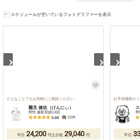
スケジュールが空いているフォトグラファーを表示
1
/
5
1
/
5
どんなことでもお気軽にご相談ください。
お手頃価格のう
爾見 健佑（けんにぃ）
ス
男性 撮影実績14回
男
10件
5.00
24,200
29,040
33
平日
円
土日祝
円
平日