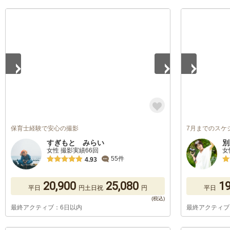
1
/
5
1
/
5
保育士経験で安心の撮影
7月までのスケ
すぎもと みらい
別
女性 撮影実績66回
女
55件
4.93
20,900
25,080
19
平日
円
土日祝
円
平日
最終アクティブ：6日以内
最終アクティブ