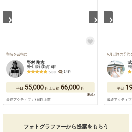
和装を芸術に
6月以降の予約
野村 剛志
武
男性 撮影実績16回
男
14件
5.00
55,000
66,000
19
平日
円
土日祝
円
平日
最終アクティブ：7日以上前
最終アクティブ
フォトグラファーから提案をもらう