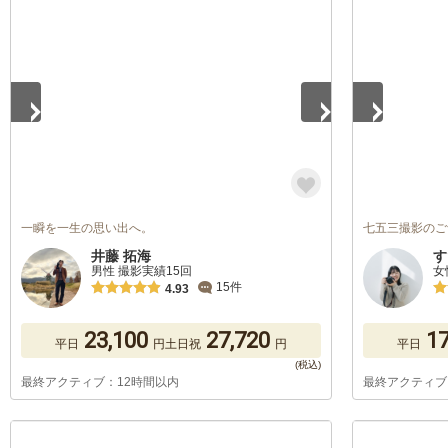
1
/
5
1
/
5
一瞬を一生の思い出へ。
七五三撮影のご
井藤 拓海
す
男性 撮影実績15回
女
15件
4.93
23,100
27,720
17
平日
円
土日祝
円
平日
最終アクティブ：12時間以内
最終アクティブ
1
/
5
1
/
5