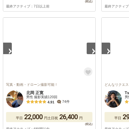
最終アクティブ：7日以上前
最終アクティブ
1
/
5
1
/
5
写真・動画・ドローン撮影可能！
どんなリクエス
北岡 正寛
T
男性 撮影実績120回
男
74件
4.91
22,000
26,400
29
平日
円
土日祝
円
平日