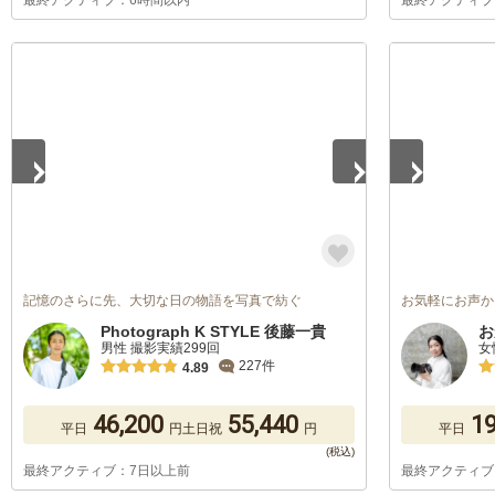
最終アクティブ：6時間以内
最終アクティブ
1
/
5
1
/
5
記憶のさらに先、大切な日の物語を写真で紡ぐ
お気軽にお声か
Photograph K STYLE 後藤一貴
お
男性 撮影実績299回
女
227件
4.89
46,200
55,440
19
平日
円
土日祝
円
平日
最終アクティブ：7日以上前
最終アクティブ