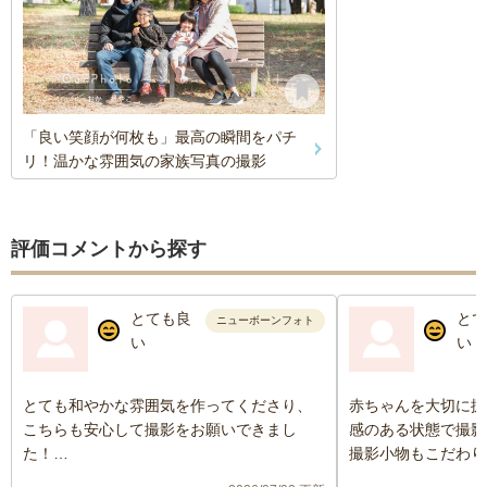
「良い笑顔が何枚も」最高の瞬間をパチ
リ！温かな雰囲気の家族写真の撮影
評価コメントから探す
とても良
とて
ニューボーンフォト
い
い
とても和やかな雰囲気を作ってくださり、
赤ちゃんを大切に扱
こちらも安心して撮影をお願いできまし
感のある状態で撮影
た！
撮影小物もこだわり
授乳のタイミング等もこちらに合わせて頂
かりで、選ぶのも楽