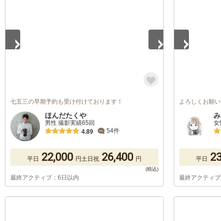
七五三の早期予約も受け付けております！
よろしくお願い
ほんだたくや
み
男性 撮影実績65回
女
54件
4.89
22,000
26,400
23
平日
円
土日祝
円
平日
最終アクティブ：6日以内
最終アクティブ
1
/
5
1
/
5