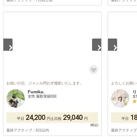
最終アクティブ：7日以上前
最終アクティブ
1
/
5
1
/
5
お祝いの日、ジャンル問わず撮影いたします。
よろしくお願い
Fumika.
り
女性 撮影実績0回
女
24,200
29,040
18
平日
円
土日祝
円
平日
最終アクティブ：6日以内
最終アクティブ