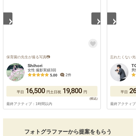
保育園の先生が撮る写真📷
忘れたくない光
Shihori
T
女性 撮影実績3回
男
2件
5.00
16,500
19,800
26
平日
円
土日祝
円
平日
最終アクティブ：1時間以内
最終アクティブ
フォトグラファーから提案をもらう