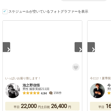
スケジュールが空いているフォトグラファーを表示
1
/
5
1
/
5
いっぱいお撮り致します！
今だけ！夏季限
池之野信悟
今
男性 撮影実績211回
男
156件
4.94
22,000
26,400
16
平日
円
土日祝
円
平日