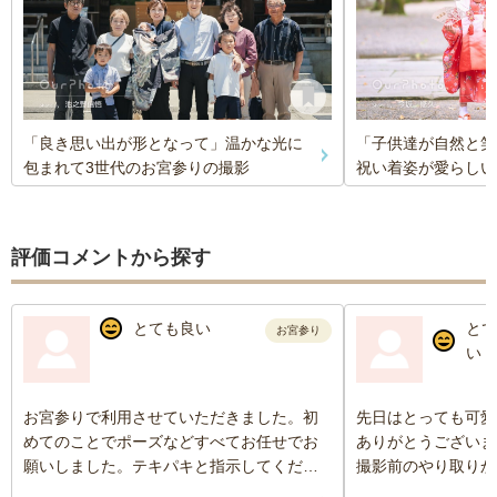
「良き思い出が形となって」温かな光に
「子供達が自然と笑
包まれて3世代のお宮参りの撮影
祝い着姿が愛らしい
評価コメントから探す
とても良い
とて
お宮参り
い
お宮参りで利用させていただきました。初
先日はとっても可愛
めてのことでポーズなどすべてお任せでお
ありがとうございま
願いしました。テキパキと指示してくださ
撮影前のやり取りか
り、安心してお任せできました。自分たち
丁寧に対応してくだ