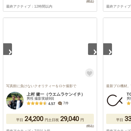
最終アクティブ：12時間以内
最終アクティブ
1
/
5
1
/
5
写真館に負けないクオリティーをロケ撮影で
最新プロ機材。
上村 健一（ウエムラケンイチ）
T
男性 撮影実績9回
男
7件
4.57
24,200
29,040
33
平日
円
土日祝
円
平日