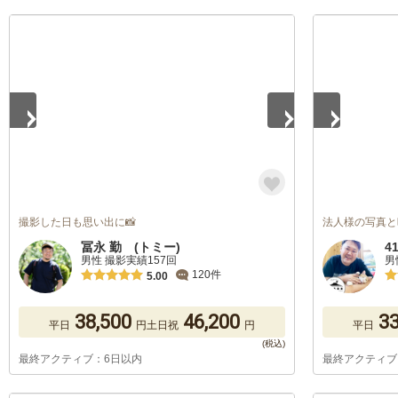
1
/
5
1
/
5
撮影した日も思い出に📸
法人様の写真と
冨永 勤 (トミー)
4
男性 撮影実績157回
男
120件
5.00
38,500
46,200
33
平日
円
土日祝
円
平日
最終アクティブ：6日以内
最終アクティブ