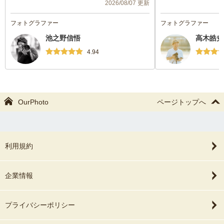
2026/08/07 更新
でも一眼レフカメラはもっていますが出来
もとてもお上手で、
上がった写真も色合いが好みで、やっぱり
とができました。
フォトグラファー
フォトグラファー
プロに頼んで良かったです。またの機会に
衣装や小物も全部可
池之野信悟
高木皓史
お願いしたいと思っております。ありがと
のセンスが本当に素
うございました！
撮影もとてもスムー
4.94
ポーズを撮っていた
あっきーさんにお願
です！一生の宝物に
がとうございました
OurPhoto
ページトップへ
利用規約
企業情報
プライバシーポリシー