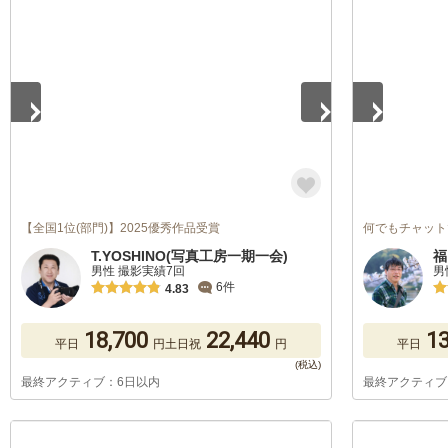
1
/
5
1
/
5
【全国1位(部門)】2025優秀作品受賞
何でもチャット
T.YOSHINO(写真工房一期一会)
福
男性 撮影実績7回
男
6件
4.83
18,700
22,440
13
平日
円
土日祝
円
平日
最終アクティブ：6日以内
最終アクティブ
1
/
5
1
/
5