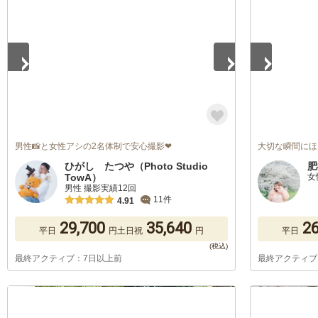
男性📸と女性アシの2名体制で安心撮影❤
大切な瞬間にほ
ひがし たつや（Photo Studio
肥
TowA）
女
男性 撮影実績12回
11件
4.91
29,700
35,640
26
平日
円
土日祝
円
平日
最終アクティブ：7日以上前
最終アクティブ
1
/
5
1
/
5