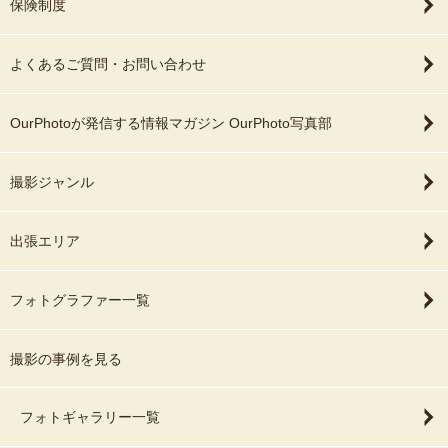
保険制度
たり、不安はありましたが、当日無事にお
会い出来、撮影頂いた写真にも大変満足し
ております。
よくあるご質問・お問い合わせ
おそらくOurPhotoでカメラマンをお探しの
方は、頻繁な利用ではなく、節目節目の記
OurPhotoが発信する情報マガジン OurPhoto写真部
念撮影の利用がほとんどで初めての方が多
いと思いますが、まずはカメラマンさんに
撮影ジャンル
連絡されてみることをお勧めします。imaさ
んなら、きっと快くお引き受け頂けると強
くお勧め致します。
出張エリア
最後になりましたが、私たちのわがままに
笑顔でご対応頂き、大変ありがとうござい
フォトグラファー一覧
ました！
撮影の事例を見る
フォトギャラリー一覧