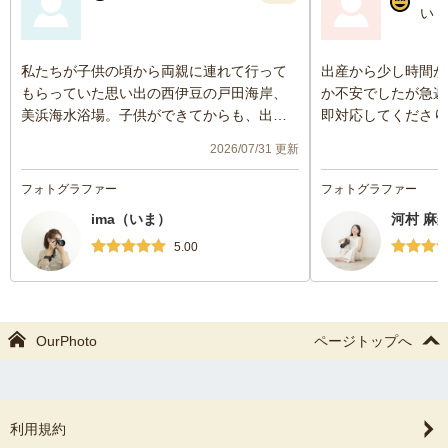
い
私たちが子供の頃から両親に連れて行って
出産から少し時間が
もらっていた思い出の西伊豆の戸田海岸、
か不安でしたが急遽
美浜海水浴場。子供ができてからも、出来
即対応してくださり
る限り予定を合わせて４家族で夏の思い出
撮っていただきまし
2026/07/31 更新
を作りに訪れていました。
双子の撮影経験もあ
やしてくれたり、授
フォトグラファー
フォトグラファー
両親が高齢になり、子供たちも来年は高校
軟に対応いただけま
ima（いま）
河村 麻
生になる子もいて、これからはなかなか一
仕上がりでした！
緒に付いて来てくれないから「今年はみん
5.00
なで行きたいね」と話していました。
最後になるかもしれない４家族で行く海水
浴に何か思い出になるものが残せないか
OurPhoto
ページトップへ
と、出張カメラマンをお願いすることを思
いつきました。
静岡県の市街地ではない海水浴場での撮影
利用規約
とあって、なかなか難しいお願いを承知で