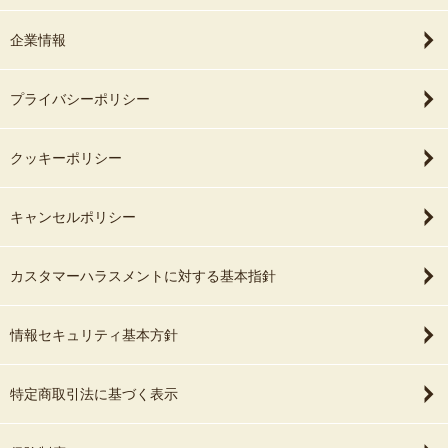
imaさんにご連絡差し上げたところ、快く引
企業情報
き受けてくれました。
OurPhotoの利用も初めてで、チャットのみ
プライバシーポリシー
の連絡でしたがご返信も大変スムーズで、
慣れない撮影地にもかかわらず下調べも頂
き、当日はロケハンをする為、少し早く現
クッキーポリシー
地入り頂き何から何までこちらのご無理に
対応頂けました。
キャンセルポリシー
普段はお子様向けの撮影を得意とされてい
るとのことで、子供たちも終始楽しく撮影
カスタマーハラスメントに対する基本指針
に参加出来、賑やか過ぎて反ってご迷惑に
なってないか心配したくらいです。
情報セキュリティ基本方針
当日は、大変暑い一日で日陰もなく大変だ
ったと思われますが、安心してお任せする
ことが出来ました。
特定商取引法に基づく表示
今回初めて出張カメラマンを利用するにあ