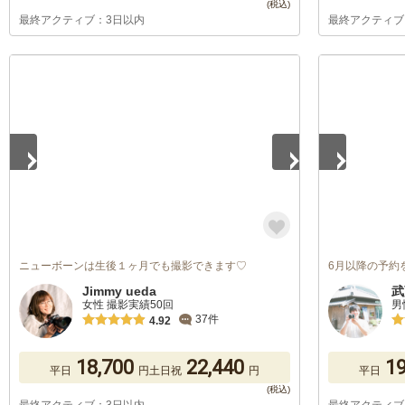
最終アクティブ：3日以内
最終アクティブ
1
/
5
1
/
5
ニューボーンは生後１ヶ月でも撮影できます♡
6月以降の予約
Jimmy ueda
武
女性 撮影実績50回
男
37件
4.92
18,700
22,440
19
平日
円
土日祝
円
平日