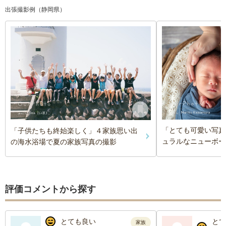
出張撮影例（静岡県）
「とても可愛い写真
「子供たちも終始楽しく」４家族思い出
ュラルなニューボー
の海水浴場で夏の家族写真の撮影
評価コメントから探す
とても良い
とて
家族