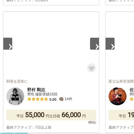
最終アクティブ：3日以内
最終アクティブ
1
/
5
1
/
5
和装を芸術に
富士山本宮浅間
野村 剛志
佐
男性 撮影実績16回
男
14件
5.00
55,000
66,000
19
平日
円
土日祝
円
平日
最終アクティブ：7日以上前
最終アクティブ