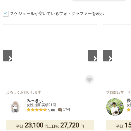
スケジュールが空いているフォトグラファーを表示
1
/
5
1
/
5
よろしくお願いします！
プロ歴17年、
みっきぃ
長
女性 撮影実績21回
女
17件
5.00
23,100
27,720
15
平日
円
土日祝
円
平日