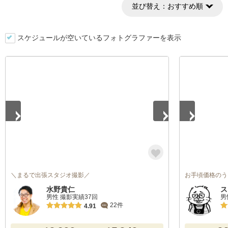
並び替え：
おすすめ順
スケジュールが空いているフォトグラファーを表示
1
/
5
1
/
4
＼まるで出張スタジオ撮影／
お手頃価格のう
水野貴仁
ス
男性 撮影実績37回
男
22件
4.91