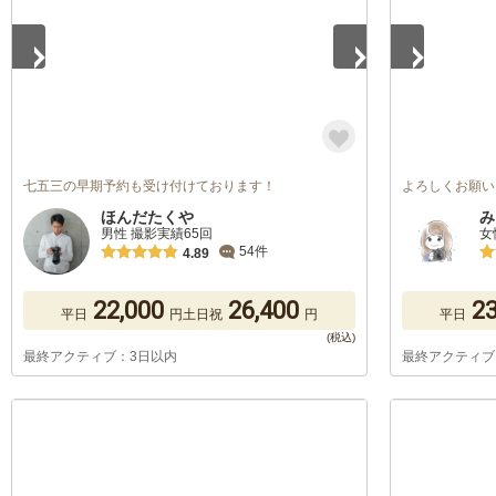
七五三の早期予約も受け付けております！
よろしくお願い
ほんだたくや
み
男性 撮影実績65回
女
54件
4.89
22,000
26,400
23
平日
円
土日祝
円
平日
最終アクティブ：3日以内
最終アクティブ
1
/
5
1
/
5