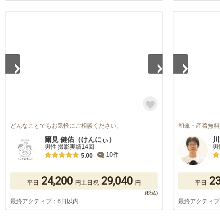
1
/
5
1
/
5
どんなことでもお気軽にご相談ください。
和傘・産着無料
爾見 健佑（けんにぃ）
川
男性 撮影実績14回
男
10件
5.00
24,200
29,040
23
平日
円
土日祝
円
平日
最終アクティブ：6日以内
最終アクティブ