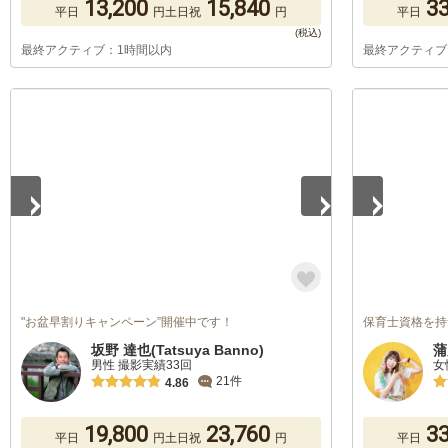
13,200
15,840
33
平日
円
土日祝
円
平日
最終アクティブ：1時間以内
最終アクティブ
1
/
5
1
/
4
"お盆早割りキャンペーン”開催中です！
保育士資格を持つカ
坂野 達也(Tatsuya Banno)
蒲
男性 撮影実績33回
女
21件
4.86
19,800
23,760
33
平日
円
土日祝
円
平日