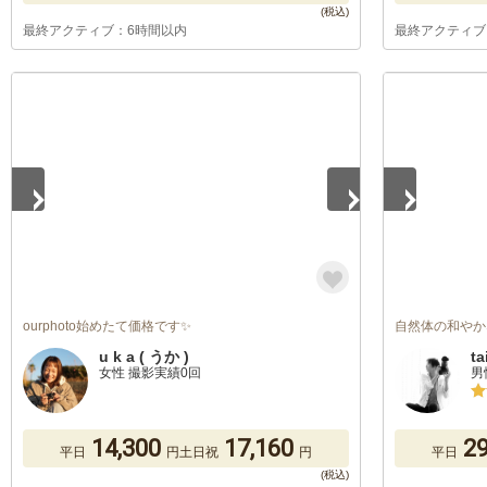
最終アクティブ：6時間以内
最終アクティブ
1
/
5
1
/
3
ourphoto始めたて価格です✨
自然体の和やか
u k a ( うか )
ta
女性 撮影実績0回
男
14,300
17,160
29
平日
円
土日祝
円
平日