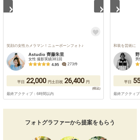
笑顔の女性カメラマン！ニューボーンフォト♪
和装を芸術に
Astudio 齊藤朱里
野
女性 撮影実績381回
男
273件
4.95
22,000
26,400
55
平日
円
土日祝
円
平日
最終アクティブ：6時間以内
最終アクティブ
フォトグラファーから提案をもらう