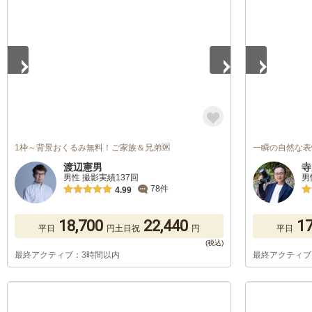
1
/
5
1
/
5
1枠～背景おくるみ無料！ご家族＆兄弟🆗
一瞬の自然な表
渡辺憲男
寺
男性 撮影実績137回
男
78件
4.99
18,700
22,440
17
平日
円
土日祝
円
平日
最終アクティブ：3時間以内
最終アクティブ
1
/
5
1
/
5