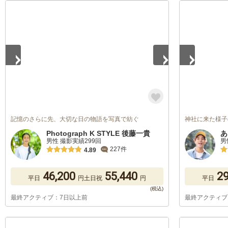
1
/
5
1
/
5
記憶のさらに先、大切な日の物語を写真で紡ぐ
神社に来た様子
Photograph K STYLE 後藤一貴
あ
男性 撮影実績299回
男
227件
4.89
46,200
55,440
29
平日
円
土日祝
円
平日
最終アクティブ：7日以上前
最終アクティブ