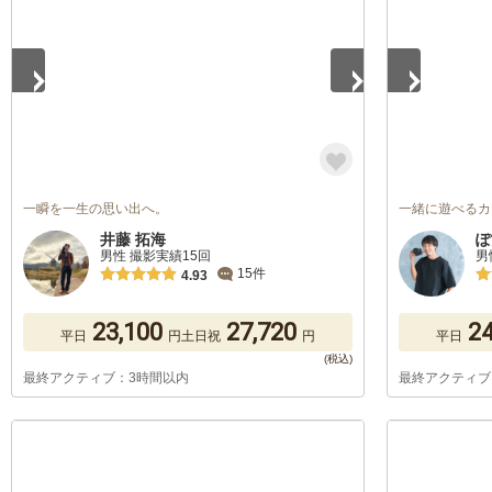
一瞬を一生の思い出へ。
一緒に遊べるカ
井藤 拓海
ぽ
男性 撮影実績15回
男
15件
4.93
23,100
27,720
24
平日
円
土日祝
円
平日
最終アクティブ：3時間以内
最終アクティブ
1
/
5
1
/
5