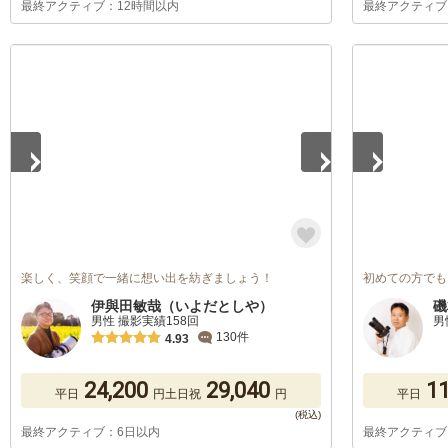
最終アクティブ：12時間以内
最終アクティブ
1
/
5
1
/
2
楽しく、笑顔で一緒に想い出を紡ぎましょう！
初めての方でも
伊與田敏哉（いよだとしや）
磯
男性 撮影実績158回
男
130件
4.93
24,200
29,040
11
平日
円
土日祝
円
平日
最終アクティブ：6日以内
最終アクティブ