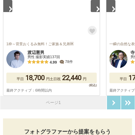
1枠～背景おくるみ無料！ご家族＆兄弟🆗
一瞬の自然な表
渡辺憲男
寺
男性 撮影実績137回
男
78件
4.99
18,700
22,440
17
平日
円
土日祝
円
平日
最終アクティブ：6時間以内
最終アクティブ
次のペ
ページ1
フォトグラファーから提案をもらう