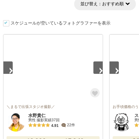
並び替え：
おすすめ順
スケジュールが空いているフォトグラファーを表示
1
/
5
1
/
4
＼まるで出張スタジオ撮影／
お手頃価格のう
水野貴仁
ス
男性 撮影実績37回
男
22件
4.91