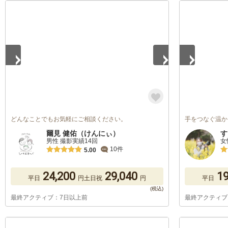
1
/
5
1
/
5
どんなことでもお気軽にご相談ください。
手をつなぐ温か
爾見 健佑（けんにぃ）
す
男性 撮影実績14回
女
10件
5.00
24,200
29,040
19
平日
円
土日祝
円
平日
最終アクティブ：7日以上前
最終アクティブ