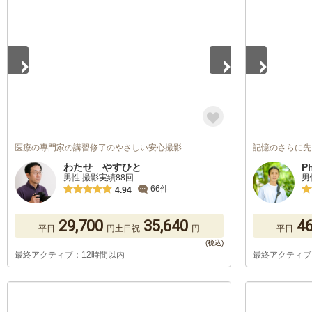
1
/
5
1
/
5
医療の専門家の講習修了のやさしい安心撮影
記憶のさらに先
わたせ やすひと
P
男性 撮影実績88回
男
66件
4.94
29,700
35,640
46
平日
円
土日祝
円
平日
最終アクティブ：12時間以内
最終アクティブ
1
/
5
1
/
5