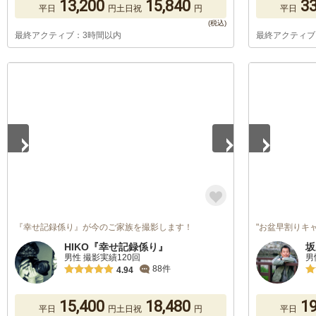
13,200
15,840
33
平日
円
土日祝
円
平日
最終アクティブ：3時間以内
最終アクティブ
1
/
2
1
/
5
『幸せ記録係り』が今のご家族を撮影します！
"お盆早割りキ
HIKO『幸せ記録係り』
坂
男性 撮影実績120回
男
88件
4.94
15,400
18,480
19
平日
円
土日祝
円
平日