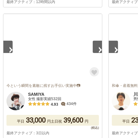
最終アクティブ：12時間以内
最終アクティブ
1
/
3
1
/
5
今という瞬間を素敵に残すお手伝い実施中📷
和傘・産着無料
SAMIYA
川
女性 撮影実績532回
男
434件
4.93
33,000
39,600
23
平日
円
土日祝
円
平日
最終アクティブ：3日以内
最終アクティブ