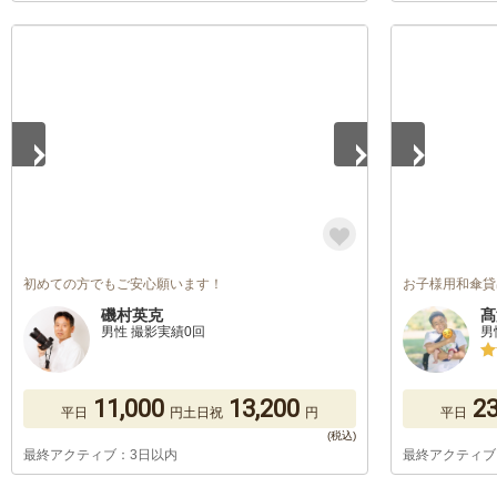
1
/
2
1
/
5
初めての方でもご安心願います！
お子様用和傘貸出
磯村英克
髙
男性 撮影実績0回
男
11,000
13,200
23
平日
円
土日祝
円
平日
最終アクティブ：3日以内
最終アクティブ