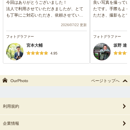
今回はありがとうございました！
良い写真を撮ってい
法人で利用させていただきましたが、とて
たです。手際もよく
も丁寧にご対応いただき、依頼させていた
ただき、撮影もとて
だいて
2026/07/22 更新
本当に良かったです。
こちらから沢山要望を伝えさせていただい
フォトグラファー
フォトグラファー
ていましたが、スムーズに対応していただ
宮本大輔
坂野 達也(
きました。
ありがとうございました。
4.95
OurPhoto
ページトップへ
利用規約
企業情報