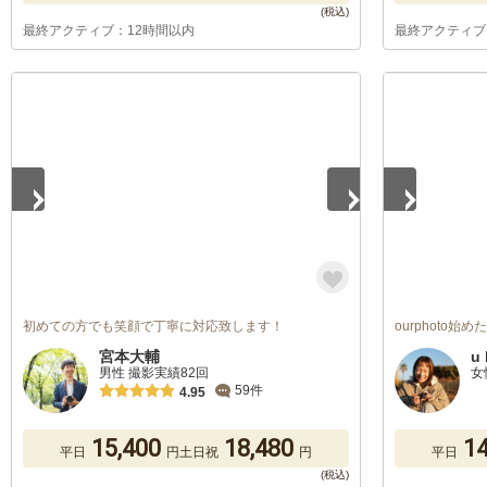
最終アクティブ：12時間以内
最終アクティブ
1
/
5
1
/
5
初めての方でも笑顔で丁寧に対応致します！
ourphoto始
宮本大輔
u 
男性 撮影実績82回
女
59件
4.95
15,400
18,480
14
平日
円
土日祝
円
平日