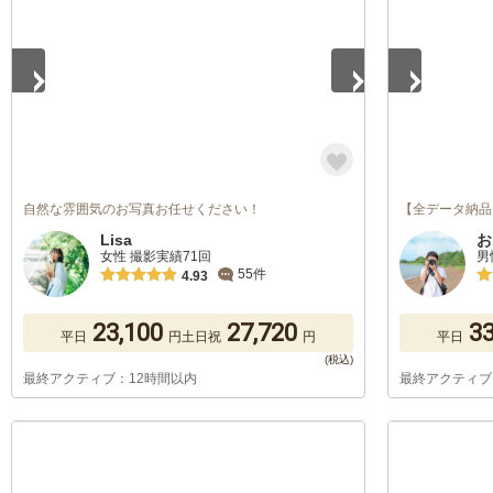
自然な雰囲気のお写真お任せください！
【全データ納品
Lisa
お
女性 撮影実績71回
男
55件
4.93
23,100
27,720
33
平日
円
土日祝
円
平日
最終アクティブ：12時間以内
最終アクティブ
1
/
5
1
/
5