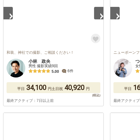
和装、神社での撮影、ご相談ください！
ニューボーンフ
小林 政央
つ
男性 撮影実績9回
女
6件
5.00
34,100
40,920
16
平日
円
土日祝
円
平日
最終アクティブ：7日以上前
最終アクティブ
1
/
5
1
/
5