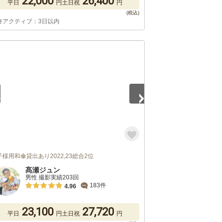
22,000
26,400
平日
円
土日祝
円
終アクティブ：3日以内
5
子様用和傘貸出あり2022,23総合2位
髙瀬ジュン
男性 撮影実績203回
183件
4.96
23,100
27,720
平日
円
土日祝
円