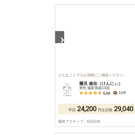
1
/
5
どんなことでもお気軽にご相談ください。
爾見 健佑（けんにぃ）
男性 撮影実績14回
10件
5.00
24,200
29,040
平日
円
土日祝
最終アクティブ：6日以内