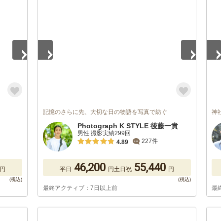
1
/
5
1
/
記憶のさらに先、大切な日の物語を写真で紡ぐ
神
Photograph K STYLE 後藤一貴
男性 撮影実績299回
227件
4.89
46,200
55,440
円
平日
円
土日祝
円
最終アクティブ：7日以上前
最
1
/
5
1
/