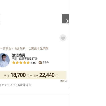
枠～背景おくるみ無料！ご家族＆兄弟🆗
渡辺憲男
男性 撮影実績137回
78件
4.99
18,700
22,440
平日
円
土日祝
円
終アクティブ：6時間以内
5