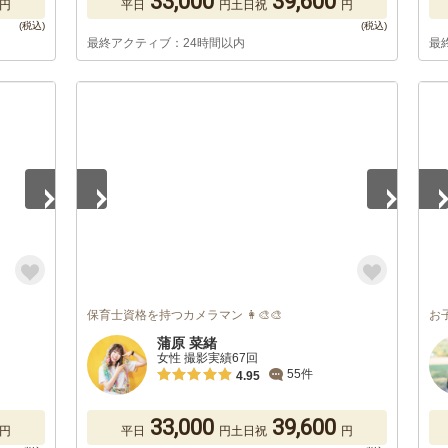
33,000
39,600
円
平日
円
土日祝
円
最終アクティブ：24時間以内
最
1
/
4
1
/
保育士資格を持つカメラマン 👩‍🎨🎨
お
蒲原 菜緒
女性 撮影実績67回
55件
4.95
33,000
39,600
円
平日
円
土日祝
円