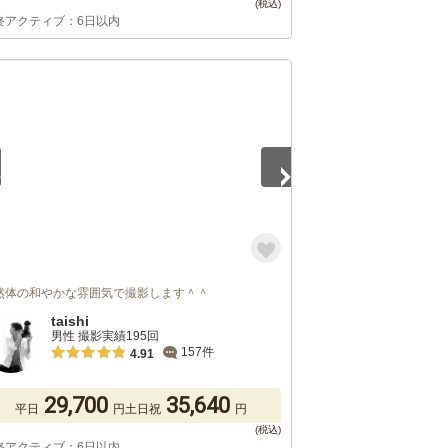
終アクティブ：6日以内
3
然体の和やかな雰囲気で撮影します＾＾
taishi
男性 撮影実績195回
157件
4.91
29,700
35,640
平日
円
土日祝
円
終アクティブ：6日以内