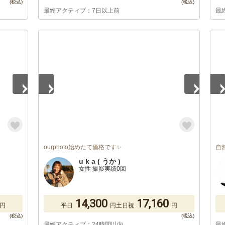
最終アクティブ：7日以上前
最
1
/
5
1
/
ourphoto始めたて価格です✨
自
u k a ( うか )
女性 撮影実績0回
14,300
17,160
円
平日
円
土日祝
円
最終アクティブ：24時間以内
最