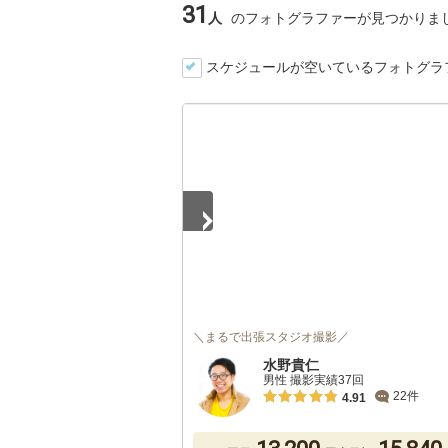
31
人
のフォトグラファーが見つかりま
スケジュールが空いているフォトグラ
1
/
5
＼まるで出張スタジオ撮影／
水野貴仁
男性 撮影実績37回
22件
4.91