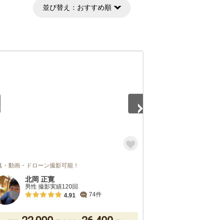
並び替え：
おすすめ順
5
真・動画・ドローン撮影可能！
北岡 正寛
男性 撮影実績120回
74件
4.91