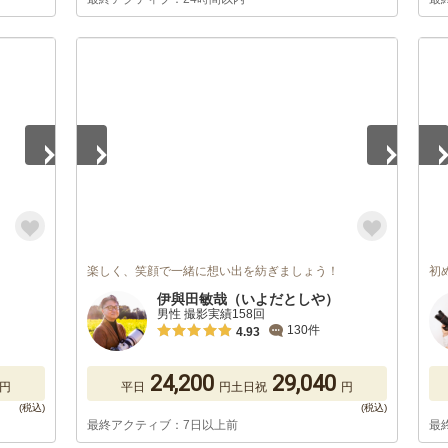
1
/
5
1
/
楽しく、笑顔で一緒に想い出を紡ぎましょう！
初
伊與田敏哉（いよだとしや）
男性 撮影実績158回
130件
4.93
24,200
29,040
円
平日
円
土日祝
円
最終アクティブ：7日以上前
最