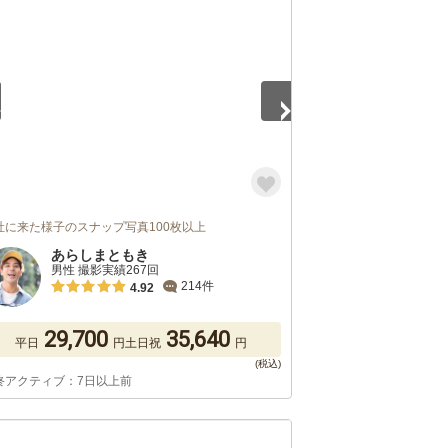
5
社に来た様子のスナップ写真100枚以上
あらしまともき
男性 撮影実績267回
214件
4.92
29,700
35,640
平日
円
土日祝
円
終アクティブ：7日以上前
5