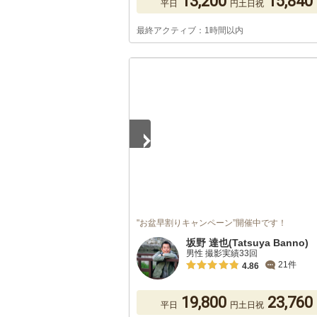
13,200
15,840
平日
円
土日祝
最終アクティブ：1時間以内
1
/
5
"お盆早割りキャンペーン”開催中です！
坂野 達也(Tatsuya Banno)
男性 撮影実績33回
21件
4.86
19,800
23,760
平日
円
土日祝