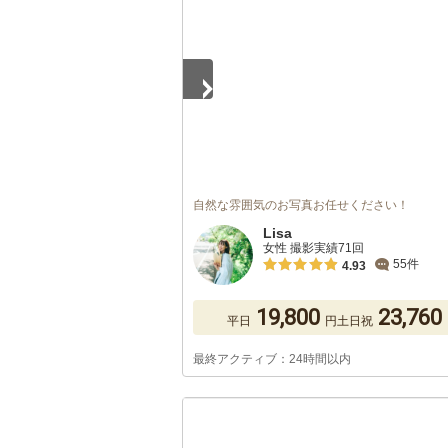
自然な雰囲気のお写真お任せください！
Lisa
女性 撮影実績71回
55件
4.93
19,800
23,760
平日
円
土日祝
最終アクティブ：24時間以内
1
/
5