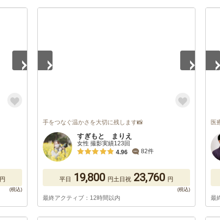
1
/
5
1
/
手をつなぐ温かさを大切に残します📸
医
すぎもと まりえ
女性 撮影実績123回
82件
4.96
19,800
23,760
円
平日
円
土日祝
円
最終アクティブ：12時間以内
最