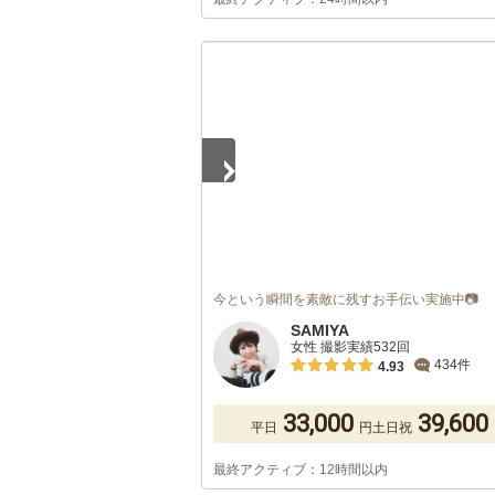
1
/
3
今という瞬間を素敵に残すお手伝い実施中📷
SAMIYA
女性 撮影実績532回
434件
4.93
33,000
39,600
平日
円
土日祝
最終アクティブ：12時間以内