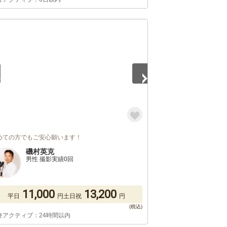
2
めての方でもご安心願います！
磯村英克
男性 撮影実績0回
11,000
13,200
平日
円
土日祝
円
終アクティブ：24時間以内