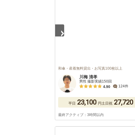
1
/
5
和傘・産着無料貸出・お写真100枚以上
川梅 清孝
男性 撮影実績150回
124件
4.90
23,100
27,720
平日
円
土日祝
最終アクティブ：3時間以内
1
/
5