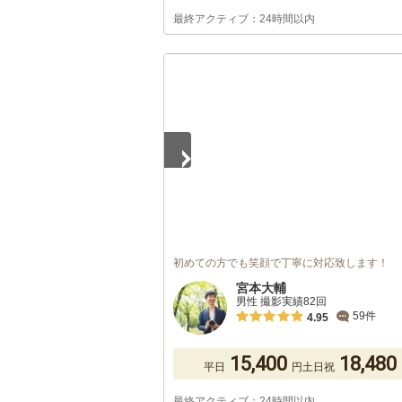
最終アクティブ：24時間以内
1
/
5
初めての方でも笑顔で丁寧に対応致します！
宮本大輔
男性 撮影実績82回
59件
4.95
15,400
18,480
平日
円
土日祝
最終アクティブ：24時間以内