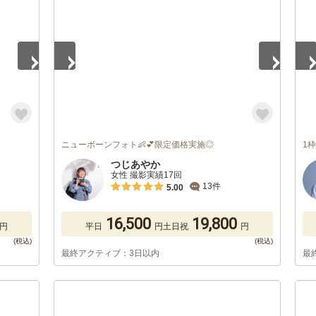
ニューボーンフォト👶💕限定価格実施◎
1
つじあやか
女性 撮影実績17回
13件
5.00
16,500
19,800
円
平日
円
土日祝
円
最終アクティブ：3日以内
最
1
/
5
1
/