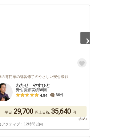
5
療の専門家の講習修了のやさしい安心撮影
わたせ やすひと
男性 撮影実績88回
66件
4.94
29,700
35,640
平日
円
土日祝
円
終アクティブ：12時間以内