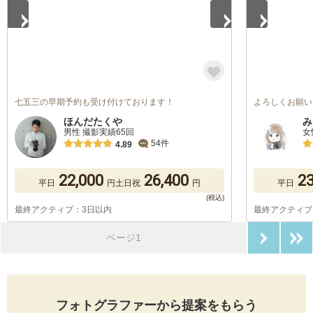
七五三の早期予約も受け付けております！
よろしくお願い
ほんだたくや
み
男性 撮影実績65回
女
54件
4.89
22,000
26,400
23
平日
円
土日祝
円
平日
最終アクティブ：3日以内
最終アクティブ
次のペ
ページ1
フォトグラファーから提案をもらう