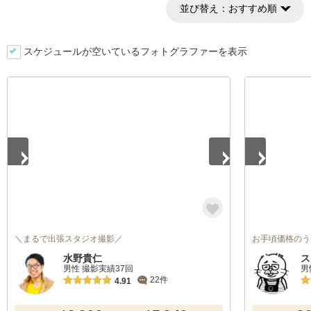
並び替え：
おすすめ順
スケジュールが空いているフォトグラファーを表示
1
/
5
1
/
4
＼まるで出張スタジオ撮影／
お手頃価格のう
水野貴仁
ス
男性 撮影実績37回
男
22件
4.91