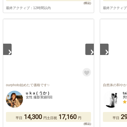
最終アクティブ：12時間以内
最終アクティブ
1
/
5
1
/
3
ourphoto始めたて価格です✨
自然体の和やか
u k a ( うか )
ta
女性 撮影実績0回
男
14,300
17,160
29
平日
円
土日祝
円
平日