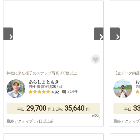
1
/
5
1
/
5
神社に来た様子のスナップ写真100枚以上
【全データ納品
あらしまともき
お
男性 撮影実績267回
男
214件
4.92
29,700
35,640
33
平日
円
土日祝
円
平日
最終アクティブ：7日以上前
最終アクティブ