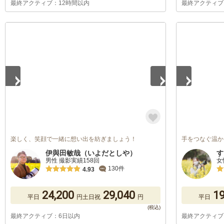
最終アクティブ：12時間以内
最終アクティブ
1
/
5
1
/
5
楽しく、笑顔で一緒に想い出を紡ぎましょう！
手をつなぐ温か
伊與田敏哉（いよだとしや）
す
男性 撮影実績158回
女
130件
4.93
24,200
29,040
19
平日
円
土日祝
円
平日
最終アクティブ：6日以内
最終アクティブ