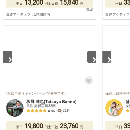
13,200
15,840
33
平日
円
土日祝
円
平日
最終アクティブ：1時間以内
最終アクティブ
1
/
5
1
/
4
"お盆早割りキャンペーン”開催中です！
保育士資格を持つカ
坂野 達也(Tatsuya Banno)
蒲
男性 撮影実績33回
女
21件
4.86
19,800
23,760
33
平日
円
土日祝
円
平日