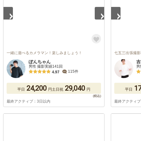
一緒に遊べるカメラマン！楽しみましょう！
七五三出張撮影
ぽんちゃん
吉
男性 撮影実績141回
男
115件
4.97
24,200
29,040
17
平日
円
土日祝
円
平日
最終アクティブ：3日以内
最終アクティブ
1
/
5
1
/
5