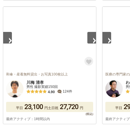
1
/
5
1
/
5
和傘・産着無料貸出・お写真100枚以上
医療の専門家の
川梅 清孝
わ
男性 撮影実績150回
男
124件
4.90
23,100
27,720
29
平日
円
土日祝
円
平日
最終アクティブ：1時間以内
最終アクティブ