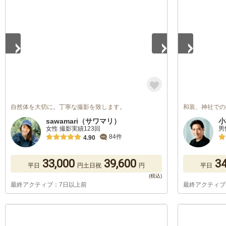
1
/
5
1
/
5
自然体を大切に。丁寧な撮影を致します。
和装、神社での
sawamari（サワマリ）
小
女性 撮影実績123回
男
84件
4.90
33,000
39,600
34
平日
円
土日祝
円
平日
最終アクティブ：7日以上前
最終アクティブ
1
/
5
1
/
5