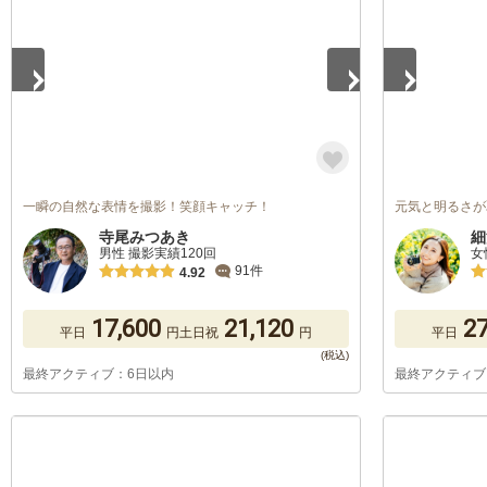
一瞬の自然な表情を撮影！笑顔キャッチ！
元気と明るさが
寺尾みつあき
細
男性 撮影実績120回
女
91件
4.92
17,600
21,120
27
平日
円
土日祝
円
平日
最終アクティブ：6日以内
最終アクティブ
1
/
5
1
/
5