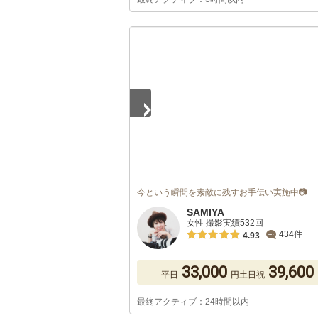
1
/
3
今という瞬間を素敵に残すお手伝い実施中📷
SAMIYA
女性 撮影実績532回
434件
4.93
33,000
39,600
平日
円
土日祝
最終アクティブ：24時間以内