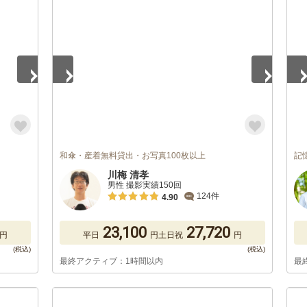
1
/
5
1
/
和傘・産着無料貸出・お写真100枚以上
記
川梅 清孝
男性 撮影実績150回
124件
4.90
23,100
27,720
円
平日
円
土日祝
円
最終アクティブ：1時間以内
最
1
/
5
1
/