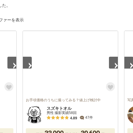
した。
ファーを表示
1
/
4
1
/
お手頃価格のうちに撮ってみる？値上げ検討中
写
スズキトオル
男性 撮影実績58回
47件
4.89