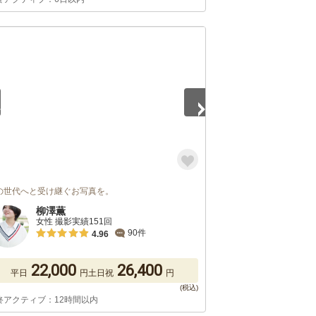
5
の世代へと受け継ぐお写真を。
柳澤薫
女性 撮影実績151回
90件
4.96
22,000
26,400
平日
円
土日祝
円
終アクティブ：12時間以内