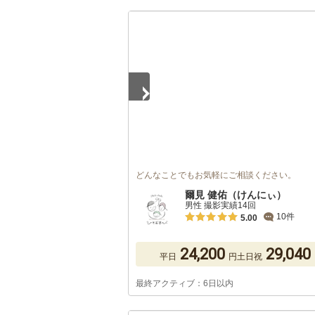
1
/
5
どんなことでもお気軽にご相談ください。
爾見 健佑（けんにぃ）
男性 撮影実績14回
10件
5.00
24,200
29,040
平日
円
土日祝
最終アクティブ：6日以内