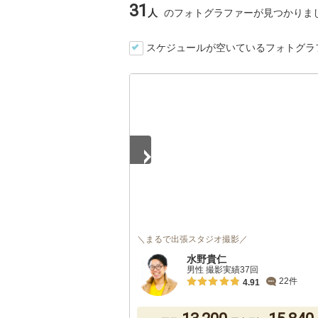
31
人
のフォトグラファーが見つかりま
スケジュールが空いているフォトグラ
1
/
5
＼まるで出張スタジオ撮影／
水野貴仁
男性 撮影実績37回
22件
4.91