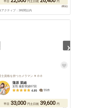
22,000
26,400
平日
円
土日祝
円
終アクティブ：3時間以内
4
士資格を持つカメラマン 👩‍🎨🎨
蒲原 菜緒
女性 撮影実績67回
55件
4.95
33,000
39,600
平日
円
土日祝
円