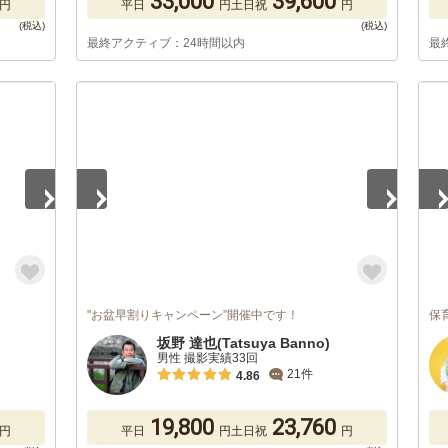
33,000
39,600
円
平日
円
土日祝
円
最終アクティブ：24時間以内
最
1
/
5
1
/
"お盆早割りキャンペーン”開催中です！
保育
坂野 達也(Tatsuya Banno)
男性 撮影実績33回
21件
4.86
19,800
23,760
円
平日
円
土日祝
円