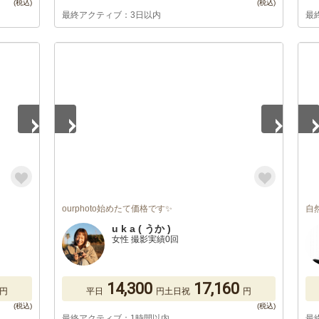
最終アクティブ：3日以内
最
1
/
5
1
/
ourphoto始めたて価格です✨
自
u k a ( うか )
女性 撮影実績0回
14,300
17,160
円
平日
円
土日祝
円
最終アクティブ：1時間以内
最