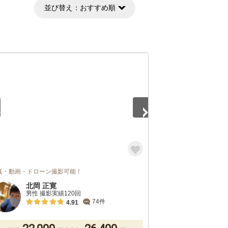
並び替え：
おすすめ順
5
真・動画・ドローン撮影可能！
北岡 正寛
男性 撮影実績120回
74件
4.91