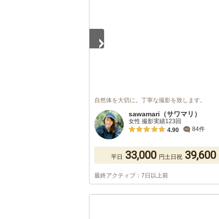
自然体を大切に。丁寧な撮影を致します。
sawamari（サワマリ）
女性 撮影実績123回
84件
4.90
33,000
39,600
平日
円
土日祝
最終アクティブ：7日以上前
1
/
5