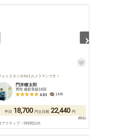
4
フォトスタジオNo1カメラマンです！
門井瞭太郎
男性 撮影実績18回
14件
4.93
18,700
22,440
平日
円
土日祝
円
終アクティブ：6時間以内