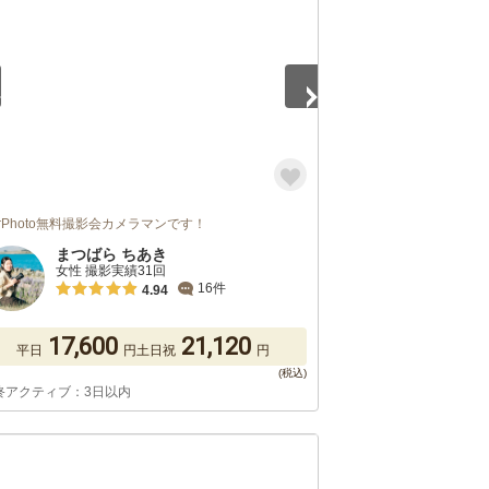
urPhoto無料撮影会カメラマンです！
まつばら ちあき
女性 撮影実績31回
16件
4.94
17,600
21,120
平日
円
土日祝
円
終アクティブ：3日以内
5