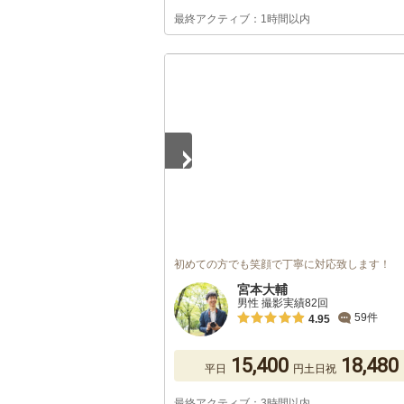
最終アクティブ：1時間以内
1
/
5
初めての方でも笑顔で丁寧に対応致します！
宮本大輔
男性 撮影実績82回
59件
4.95
15,400
18,480
平日
円
土日祝
最終アクティブ：3時間以内