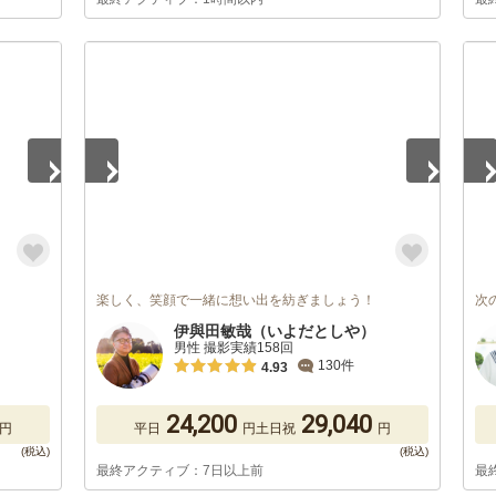
1
/
5
1
/
楽しく、笑顔で一緒に想い出を紡ぎましょう！
次
伊與田敏哉（いよだとしや）
男性 撮影実績158回
130件
4.93
24,200
29,040
円
平日
円
土日祝
円
最終アクティブ：7日以上前
最