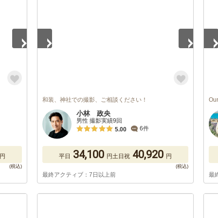
和装、神社での撮影、ご相談ください！
O
小林 政央
男性 撮影実績9回
6件
5.00
34,100
40,920
円
平日
円
土日祝
円
最終アクティブ：7日以上前
最
1
/
5
1
/