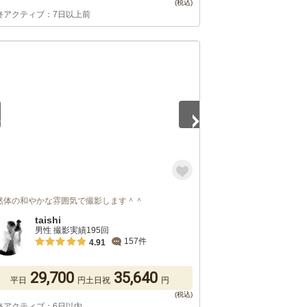
終アクティブ：7日以上前
3
然体の和やかな雰囲気で撮影します＾＾
taishi
男性 撮影実績195回
157件
4.91
29,700
35,640
平日
円
土日祝
円
終アクティブ：6日以内