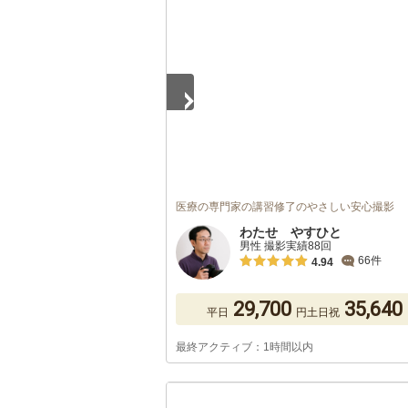
1
/
5
医療の専門家の講習修了のやさしい安心撮影
わたせ やすひと
男性 撮影実績88回
66件
4.94
29,700
35,640
平日
円
土日祝
最終アクティブ：1時間以内
1
/
5