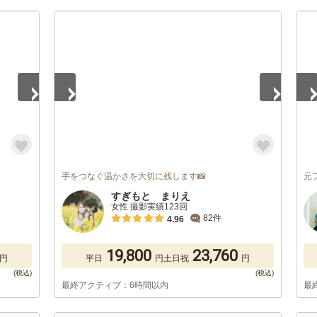
1
/
5
1
/
手をつなぐ温かさを大切に残します📸
元
すぎもと まりえ
女性 撮影実績123回
82件
4.96
19,800
23,760
円
平日
円
土日祝
円
最終アクティブ：6時間以内
最