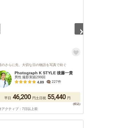
5
憶のさらに先、大切な日の物語を写真で紡ぐ
Photograph K STYLE 後藤一貴
男性 撮影実績299回
227件
4.89
46,200
55,440
平日
円
土日祝
円
終アクティブ：7日以上前
5