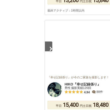
13,200
15,840
平日
円
土日祝
最終アクティブ：1時間以内
1
/
2
『幸せ記録係り』が今のご家族を撮影します！
HIKO『幸せ記録係り』
男性 撮影実績120回
88件
4.94
15,400
18,480
平日
円
土日祝