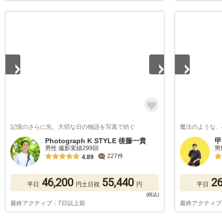
1
/
5
1
/
5
記憶のさらに先、大切な日の物語を写真で紡ぐ
魔法のような、
Photograph K STYLE 後藤一貴
甲
男性 撮影実績299回
男
227件
4.89
46,200
55,440
26
平日
円
土日祝
円
平日
最終アクティブ：7日以上前
最終アクティブ