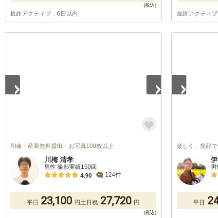
最終アクティブ：6日以内
最終アクティブ
1
/
5
1
/
5
和傘・産着無料貸出・お写真100枚以上
楽しく、笑顔で
川梅 清孝
伊
男性 撮影実績150回
男
124件
4.90
23,100
27,720
24
平日
円
土日祝
円
平日