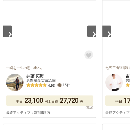
1
/
5
1
/
5
一瞬を一生の思い出へ。
七五三出張撮影
井藤 拓海
吉
男性 撮影実績15回
男
15件
4.93
23,100
27,720
17
平日
円
土日祝
円
平日
最終アクティブ：3時間以内
最終アクティブ