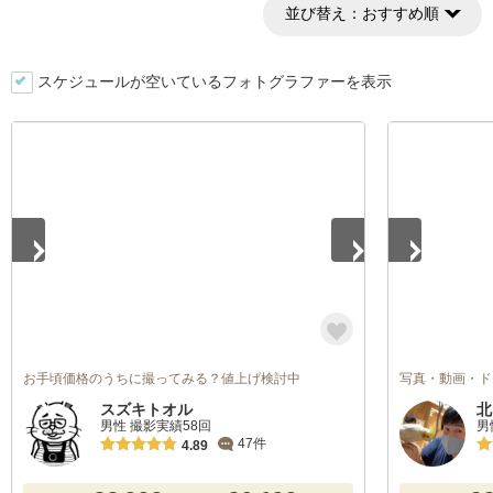
並び替え：
おすすめ順
スケジュールが空いているフォトグラファーを表示
1
/
4
1
/
5
お手頃価格のうちに撮ってみる？値上げ検討中
写真・動画・ド
スズキトオル
北
男性 撮影実績58回
男
47件
4.89