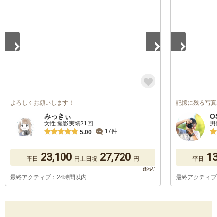
1
/
5
1
/
5
よろしくお願いします！
記憶に残る写真
みっきぃ
O
女性 撮影実績21回
男
17件
5.00
23,100
27,720
13
平日
円
土日祝
円
平日
最終アクティブ：24時間以内
最終アクティブ