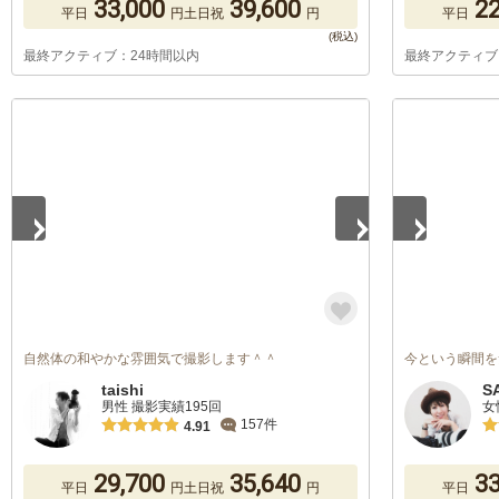
33,000
39,600
22
平日
円
土日祝
円
平日
最終アクティブ：24時間以内
最終アクティブ
1
/
3
1
/
3
自然体の和やかな雰囲気で撮影します＾＾
今という瞬間を
taishi
S
男性 撮影実績195回
女
157件
4.91
29,700
35,640
33
平日
円
土日祝
円
平日