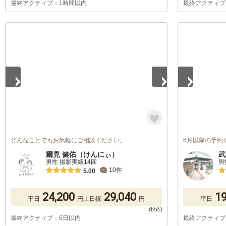
最終アクティブ：1時間以内
最終アクティブ
1
/
5
1
/
2
どんなことでもお気軽にご相談ください。
6月以降の予約
爾見 健佑（けんにぃ）
武
男性 撮影実績14回
男
10件
5.00
24,200
29,040
19
平日
円
土日祝
円
平日
最終アクティブ：6日以内
最終アクティブ