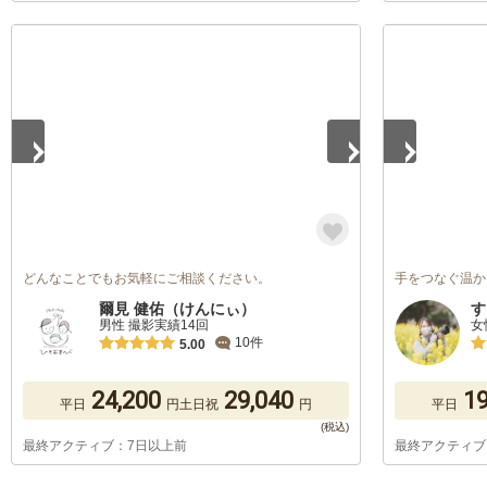
1
/
5
1
/
5
どんなことでもお気軽にご相談ください。
手をつなぐ温か
爾見 健佑（けんにぃ）
す
男性 撮影実績14回
女
10件
5.00
24,200
29,040
19
平日
円
土日祝
円
平日
最終アクティブ：7日以上前
最終アクティブ