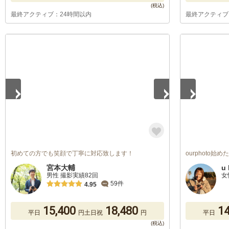
最終アクティブ：24時間以内
最終アクティブ
1
/
5
1
/
5
初めての方でも笑顔で丁寧に対応致します！
ourphoto始
宮本大輔
u 
男性 撮影実績82回
女
59件
4.95
15,400
18,480
14
平日
円
土日祝
円
平日