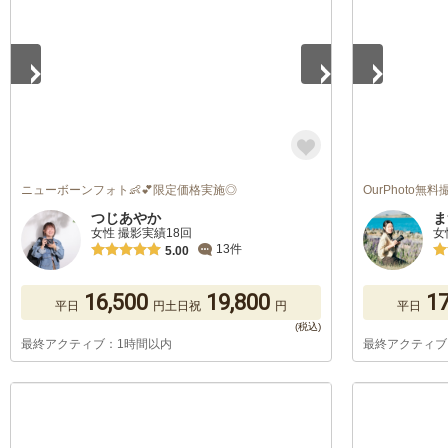
ニューボーンフォト👶💕限定価格実施◎
OurPhoto
つじあやか
ま
女性 撮影実績18回
女
13件
5.00
16,500
19,800
17
平日
円
土日祝
円
平日
最終アクティブ：1時間以内
最終アクティブ
1
/
5
1
/
5