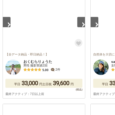
1
/
5
1
/
5
【全データ納品・即日納品！】
自然体を大切に
おくむらりょうた
s
男性 撮影実績2回
女
2件
5.00
33,000
39,600
33
平日
円
土日祝
円
平日
最終アクティブ：7日以上前
最終アクティブ
1
/
5
1
/
5