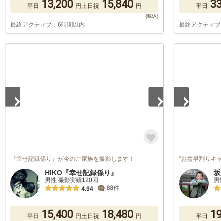
13,200
15,840
33
平日
円
土日祝
円
平日
最終アクティブ：6時間以内
最終アクティブ
1
/
2
1
/
5
『幸せ記録係り』が今のご家族を撮影します！
"お盆早割りキ
HIKO『幸せ記録係り』
坂
男性 撮影実績120回
男
88件
4.94
15,400
18,480
19
平日
円
土日祝
円
平日