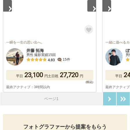
一瞬を一生の思い出へ。
一緒に遊べるカ
井藤 拓海
ぽ
男性 撮影実績15回
男
15件
4.93
23,100
27,720
24
平日
円
土日祝
円
平日
最終アクティブ：3時間以内
最終アクティブ
次のペ
ページ1
フォトグラファーから提案をもらう