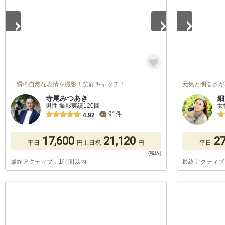
一瞬の自然な表情を撮影！笑顔キャッチ！
元気と明るさが
寺尾みつあき
細
男性 撮影実績120回
女
91件
4.92
17,600
21,120
27
平日
円
土日祝
円
平日
最終アクティブ：1時間以内
最終アクティブ
1
/
5
1
/
5