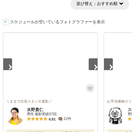
並び替え：
おすすめ順
スケジュールが空いているフォトグラファーを表示
1
/
5
1
/
4
＼まるで出張スタジオ撮影／
お手頃価格のう
水野貴仁
ス
男性 撮影実績37回
男
22件
4.91