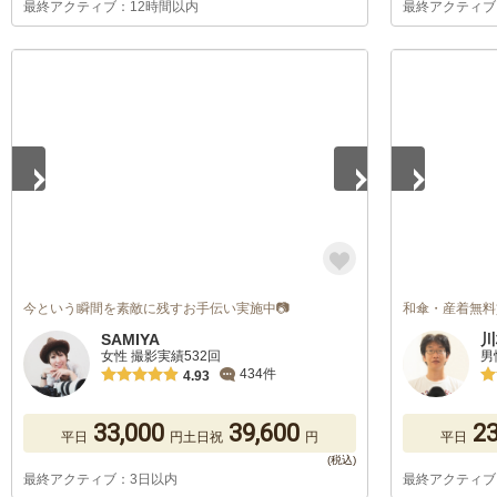
最終アクティブ：12時間以内
最終アクティブ
1
/
3
1
/
5
今という瞬間を素敵に残すお手伝い実施中📷
和傘・産着無料
SAMIYA
川
女性 撮影実績532回
男
434件
4.93
33,000
39,600
23
平日
円
土日祝
円
平日
最終アクティブ：3日以内
最終アクティブ