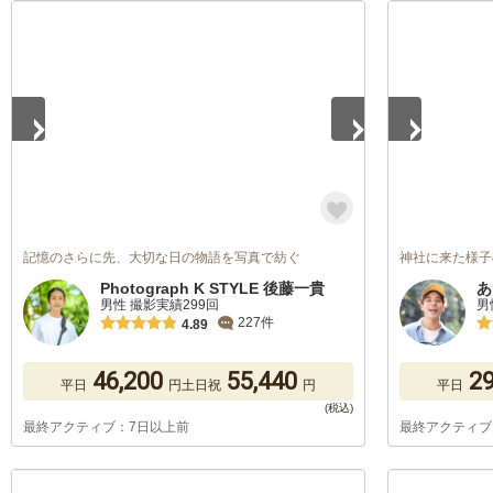
1
/
5
1
/
5
記憶のさらに先、大切な日の物語を写真で紡ぐ
神社に来た様子
Photograph K STYLE 後藤一貴
あ
男性 撮影実績299回
男
227件
4.89
46,200
55,440
29
平日
円
土日祝
円
平日
最終アクティブ：7日以上前
最終アクティブ