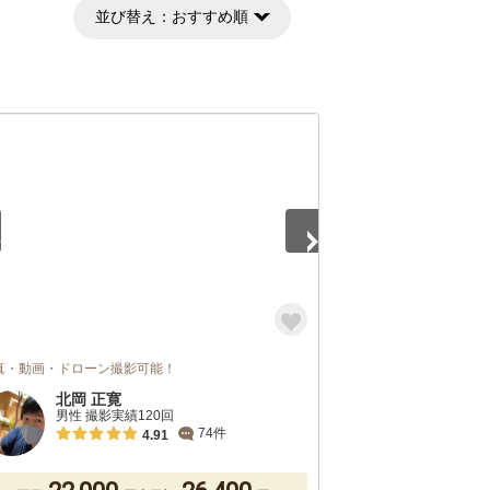
並び替え：
おすすめ順
5
真・動画・ドローン撮影可能！
北岡 正寛
男性 撮影実績120回
74件
4.91