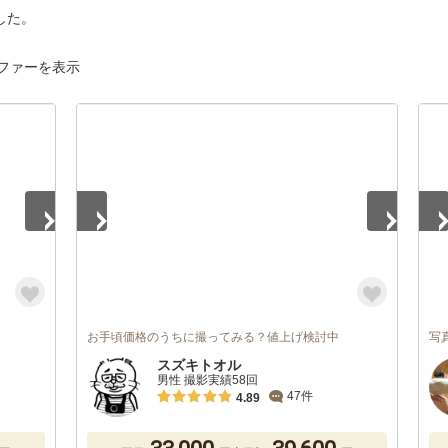
した。
ファーを表示
1
/
4
1
/
お手頃価格のうちに撮ってみる？値上げ検討中
写
スズキトオル
男性 撮影実績58回
47件
4.89