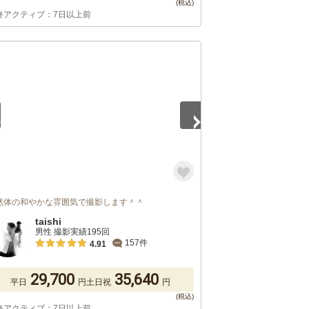
終アクティブ：7日以上前
3
然体の和やかな雰囲気で撮影します＾＾
taishi
男性 撮影実績195回
157件
4.91
29,700
35,640
平日
円
土日祝
円
終アクティブ：7日以上前