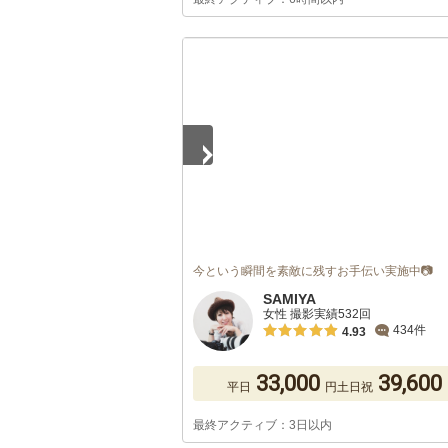
1
/
3
今という瞬間を素敵に残すお手伝い実施中📷
SAMIYA
女性 撮影実績532回
434件
4.93
33,000
39,600
平日
円
土日祝
最終アクティブ：3日以内