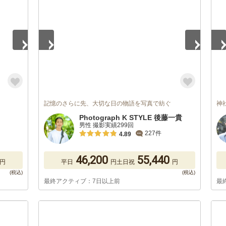
記憶のさらに先、大切な日の物語を写真で紡ぐ
神
Photograph K STYLE 後藤一貴
男性 撮影実績299回
227件
4.89
46,200
55,440
円
平日
円
土日祝
円
最終アクティブ：7日以上前
最
1
/
5
1
/