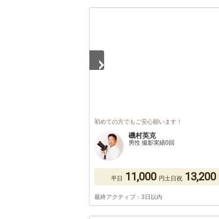
1
/
2
初めての方でもご安心願います！
磯村英克
男性 撮影実績0回
11,000
13,200
平日
円
土日祝
最終アクティブ：3日以内