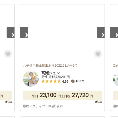
1
/
5
1
/
お子様用和傘貸出あり2022,23総合2位
次
髙瀬ジュン
男性 撮影実績203回
183件
4.96
23,100
27,720
円
平日
円
土日祝
円
最終アクティブ：3時間以内
最