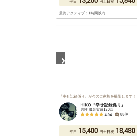
13,200
15,840
平日
円
土日祝
最終アクティブ：1時間以内
1
/
2
『幸せ記録係り』が今のご家族を撮影します！
HIKO『幸せ記録係り』
男性 撮影実績120回
88件
4.94
15,400
18,480
平日
円
土日祝