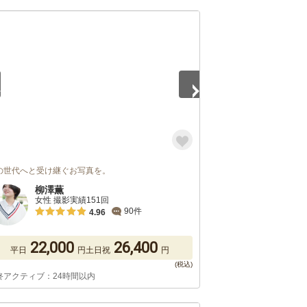
5
の世代へと受け継ぐお写真を。
柳澤薫
女性 撮影実績151回
90件
4.96
22,000
26,400
平日
円
土日祝
円
終アクティブ：24時間以内