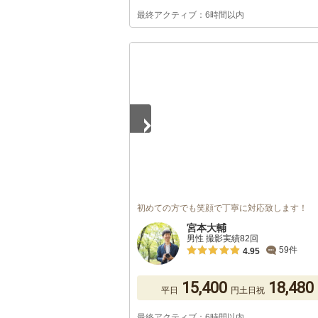
最終アクティブ：6時間以内
1
/
5
初めての方でも笑顔で丁寧に対応致します！
宮本大輔
男性 撮影実績82回
59件
4.95
15,400
18,480
平日
円
土日祝
最終アクティブ：6時間以内