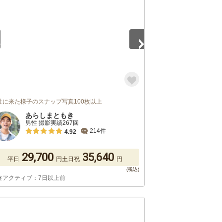
社に来た様子のスナップ写真100枚以上
あらしまともき
男性 撮影実績267回
214件
4.92
29,700
35,640
平日
円
土日祝
円
終アクティブ：7日以上前
5