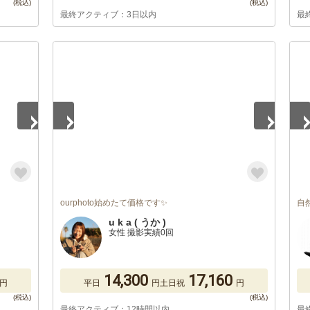
最終アクティブ：3日以内
最
1
/
5
1
/
ourphoto始めたて価格です✨
自
u k a ( うか )
女性 撮影実績0回
14,300
17,160
円
平日
円
土日祝
円
最終アクティブ：12時間以内
最