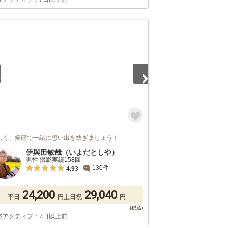
5
しく、笑顔で一緒に想い出を紡ぎましょう！
伊與田敏哉（いよだとしや）
男性 撮影実績158回
130件
4.93
24,200
29,040
平日
円
土日祝
円
終アクティブ：7日以上前