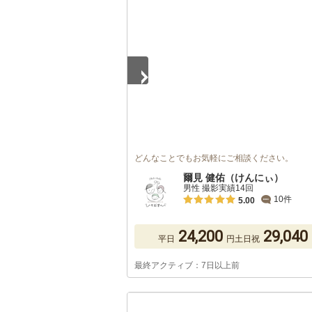
1
/
5
どんなことでもお気軽にご相談ください。
爾見 健佑（けんにぃ）
男性 撮影実績14回
10件
5.00
24,200
29,040
平日
円
土日祝
最終アクティブ：7日以上前
1
/
5