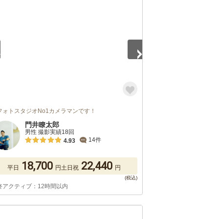
4
フォトスタジオNo1カメラマンです！
門井瞭太郎
男性 撮影実績18回
14件
4.93
18,700
22,440
平日
円
土日祝
円
終アクティブ：12時間以内
5