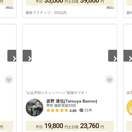
33,000
39,600
円
平日
円
土日祝
円
最終アクティブ：3日以内
最
1
/
5
1
/
"お盆早割りキャンペーン”開催中です！
保育
坂野 達也(Tatsuya Banno)
男性 撮影実績33回
21件
4.86
19,800
23,760
円
平日
円
土日祝
円