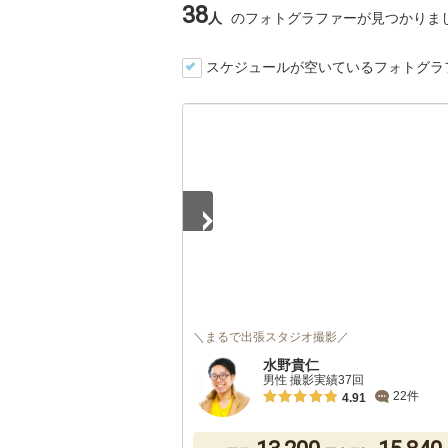
38
人
のフォトグラファーが見つかりま
スケジュールが空いているフォトグラ
1
/
5
＼まるで出張スタジオ撮影／
水野貴仁
男性 撮影実績37回
22件
4.91