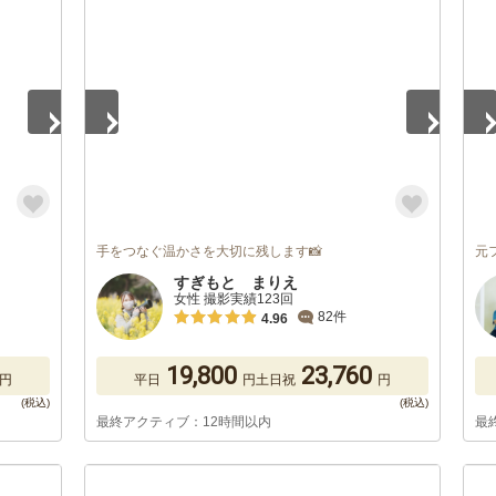
1
/
5
1
/
手をつなぐ温かさを大切に残します📸
元
すぎもと まりえ
女性 撮影実績123回
82件
4.96
19,800
23,760
円
平日
円
土日祝
円
最終アクティブ：12時間以内
最
1
/
5
1
/