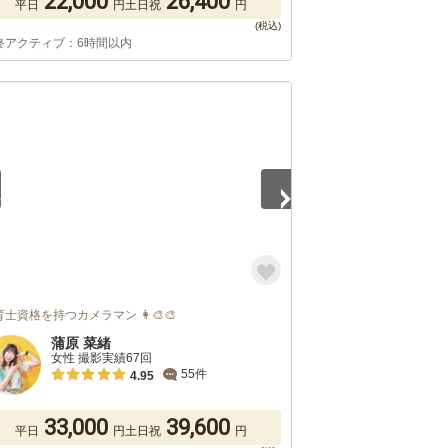
22,000
26,400
平日
円
土日祝
円
終アクティブ：6時間以内
4
士資格を持つカメラマン 👩‍🎨🎨
蒲原 菜緒
女性 撮影実績67回
55件
4.95
33,000
39,600
平日
円
土日祝
円