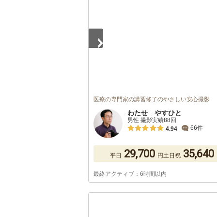
医療の専門家の講習修了のやさしい安心撮影
わたせ やすひと
男性 撮影実績88回
66件
4.94
29,700
35,640
平日
円
土日祝
最終アクティブ：6時間以内
1
/
5