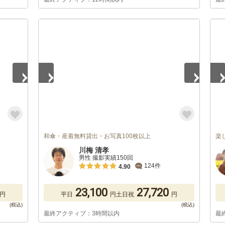
1
/
5
1
/
和傘・産着無料貸出・お写真100枚以上
楽
川梅 清孝
男性 撮影実績150回
124件
4.90
23,100
27,720
円
平日
円
土日祝
円
最終アクティブ：3時間以内
最