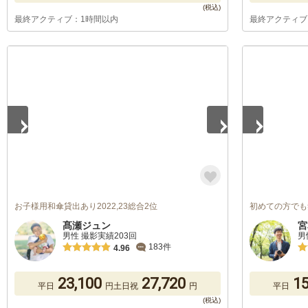
最終アクティブ：1時間以内
最終アクティブ
1
/
5
1
/
5
お子様用和傘貸出あり2022,23総合2位
初めての方でも
髙瀬ジュン
宮
男性 撮影実績203回
男
183件
4.96
23,100
27,720
15
平日
円
土日祝
円
平日