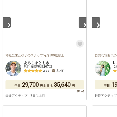
1
/
5
1
/
5
神社に来た様子のスナップ写真100枚以上
自然な雰囲気の
あらしまともき
Li
男性 撮影実績267回
女
214件
4.92
29,700
35,640
19
平日
円
土日祝
円
平日
最終アクティブ：7日以上前
最終アクティブ
1
/
5
1
/
5