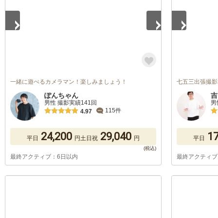
一緒に遊べるカメラマン！楽しみましょう！
七五三出張撮影
ぽんちゃん
吉
男性 撮影実績141回
男
115件
4.97
24,200
29,040
17
平日
円
土日祝
円
平日
最終アクティブ：6日以内
最終アクティブ
1
/
5
1
/
5