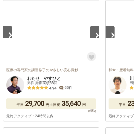
1
/
5
1
/
5
医療の専門家の講習修了のやさしい安心撮影
和傘・産着無料
わたせ やすひと
川
男性 撮影実績88回
男
66件
4.94
29,700
35,640
23
平日
円
土日祝
円
平日
最終アクティブ：24時間以内
最終アクティブ