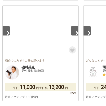
1
/
2
1
/
5
初めての方でもご安心願います！
どんなことでも
磯村英克
爾
男性 撮影実績0回
男
11,000
13,200
24
平日
円
土日祝
円
平日
最終アクティブ：3日以内
最終アクティブ