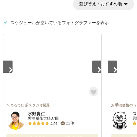
並び替え：
おすすめ順
スケジュールが空いているフォトグラファーを表示
1
/
5
1
/
4
＼まるで出張スタジオ撮影／
お手頃価格のう
水野貴仁
ス
男性 撮影実績37回
男
22件
4.91