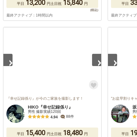
13,200
15,840
33
平日
円
土日祝
円
平日
最終アクティブ：1時間以内
最終アクティブ
1
/
2
1
/
5
『幸せ記録係り』が今のご家族を撮影します！
"お盆早割りキ
HIKO『幸せ記録係り』
坂
男性 撮影実績120回
男
88件
4.94
15,400
18,480
19
平日
円
土日祝
円
平日