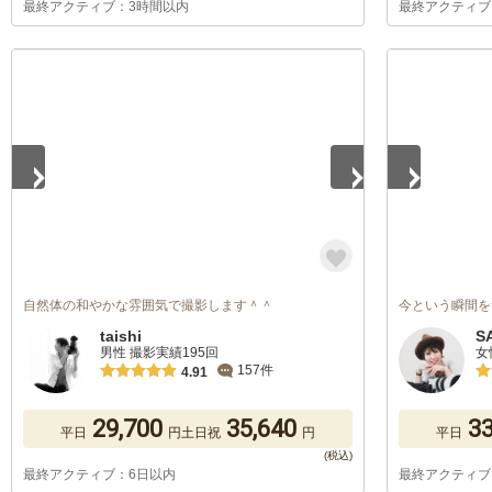
最終アクティブ：3時間以内
最終アクティブ
1
/
3
1
/
3
自然体の和やかな雰囲気で撮影します＾＾
今という瞬間を
taishi
S
男性 撮影実績195回
女
157件
4.91
29,700
35,640
33
平日
円
土日祝
円
平日
最終アクティブ：6日以内
最終アクティブ