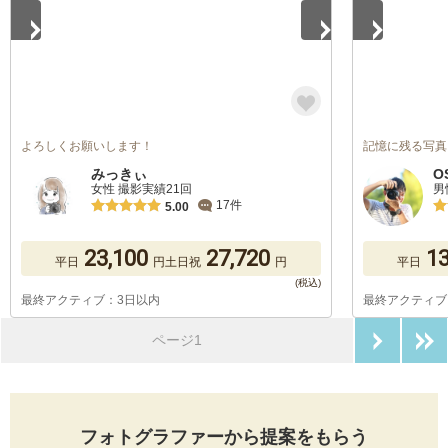
よろしくお願いします！
記憶に残る写真
みっきぃ
O
女性 撮影実績21回
男
17件
5.00
23,100
27,720
13
平日
円
土日祝
円
平日
最終アクティブ：3日以内
最終アクティブ
次のペ
ページ1
フォトグラファーから提案をもらう