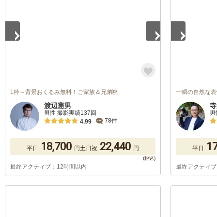
1枠～背景おくるみ無料！ご家族＆兄弟🆗
一瞬の自然な表
渡辺憲男
寺
男性 撮影実績137回
男
78件
4.99
18,700
22,440
17
平日
円
土日祝
円
平日
最終アクティブ：12時間以内
最終アクティブ
1
/
5
1
/
5