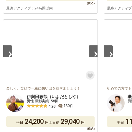
最終アクティブ：24時間以内
最終アクティブ
1
/
5
1
/
2
楽しく、笑顔で一緒に想い出を紡ぎましょう！
初めての方でも
伊與田敏哉（いよだとしや）
磯
男性 撮影実績158回
男
130件
4.93
24,200
29,040
11
平日
円
土日祝
円
平日