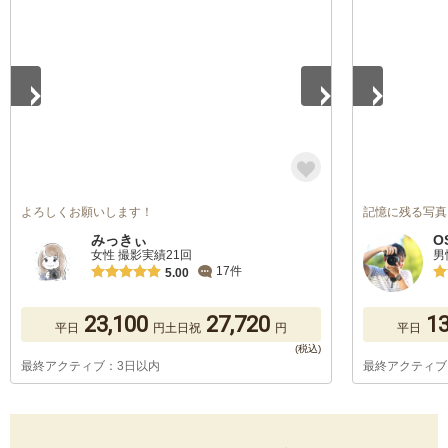
1
/
5
1
/
5
よろしくお願いします！
記憶に残る写真
みっきぃ
O
女性 撮影実績21回
男
17件
5.00
23,100
27,720
13
平日
円
土日祝
円
平日
最終アクティブ：3日以内
最終アクティブ