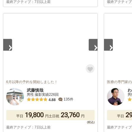
最終アクティブ：7日以上前
最終アクティブ
1
/
2
1
/
5
6月以降の予約を開始しました！
医療の専門家の
武藤慎哉
わ
男性 撮影実績226回
男
135件
4.88
19,800
23,760
29
平日
円
土日祝
円
平日
最終アクティブ：7日以上前
最終アクティブ