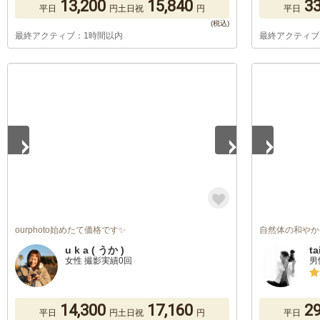
13,200
15,840
33
平日
円
土日祝
円
平日
最終アクティブ：1時間以内
最終アクティブ
1
/
5
1
/
3
ourphoto始めたて価格です✨
自然体の和やか
u k a ( うか )
ta
女性 撮影実績0回
男
14,300
17,160
29
平日
円
土日祝
円
平日