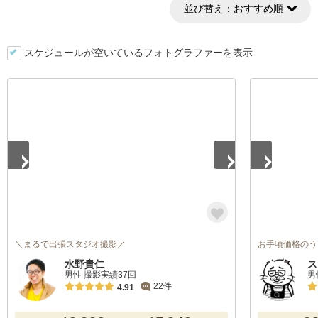
並び替え：
おすすめ順
スケジュールが空いているフォトグラファーを表示
1
/
5
1
/
4
＼まるで出張スタジオ撮影／
お手頃価格のう
水野貴仁
ス
男性 撮影実績37回
男
22件
4.91