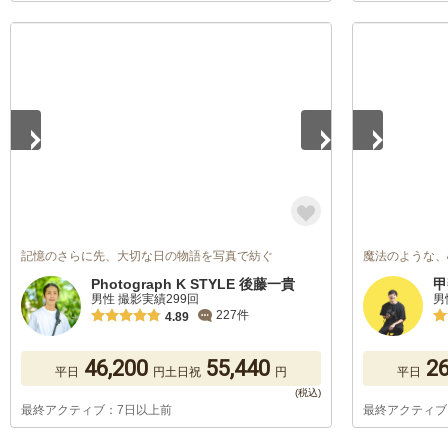
1
/
5
1
/
5
記憶のさらに先、大切な日の物語を写真で紡ぐ
魔法のような、
Photograph K STYLE 後藤一貴
甲
男性 撮影実績299回
男
227件
4.89
46,200
55,440
26
平日
円
土日祝
円
平日
最終アクティブ：7日以上前
最終アクティブ