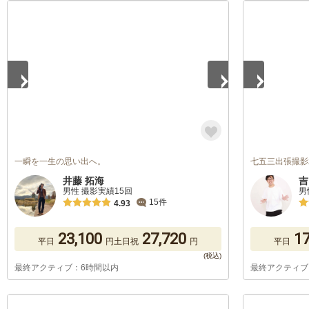
1
/
5
1
/
5
一瞬を一生の思い出へ。
七五三出張撮影
井藤 拓海
吉
男性 撮影実績15回
男
15件
4.93
23,100
27,720
17
平日
円
土日祝
円
平日
最終アクティブ：6時間以内
最終アクティブ