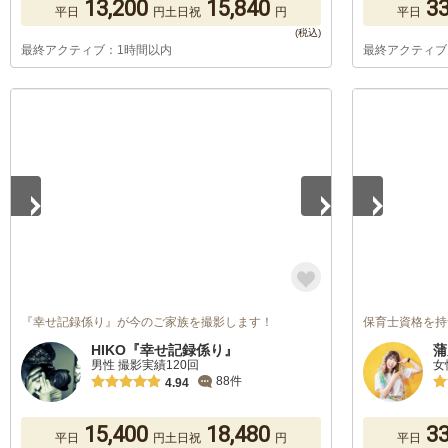
13,200
15,840
33
平日
円
土日祝
円
平日
最終アクティブ：1時間以内
最終アクティブ
1
/
2
1
/
4
『幸せ記録係り』が今のご家族を撮影します！
保育士資格を持つカ
HIKO『幸せ記録係り』
蒲
男性 撮影実績120回
女
88件
4.94
15,400
18,480
33
平日
円
土日祝
円
平日