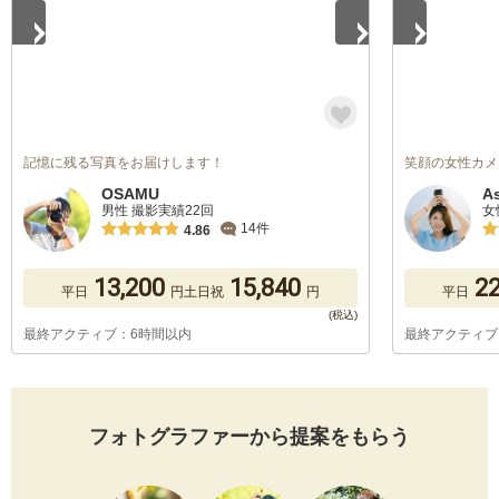
記憶に残る写真をお届けします！
笑顔の女性カメ
OSAMU
A
男性 撮影実績22回
女
14件
4.86
13,200
15,840
22
平日
円
土日祝
円
平日
最終アクティブ：6時間以内
最終アクティブ
フォトグラファーから提案をもらう