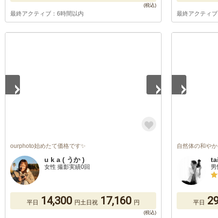
最終アクティブ：6時間以内
最終アクティブ
1
/
5
1
/
3
ourphoto始めたて価格です✨
自然体の和やか
u k a ( うか )
ta
女性 撮影実績0回
男
14,300
17,160
29
平日
円
土日祝
円
平日