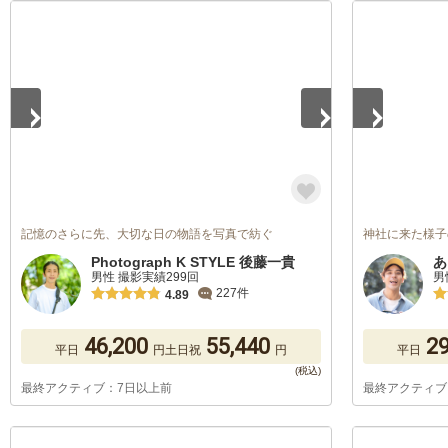
1
/
5
1
/
5
記憶のさらに先、大切な日の物語を写真で紡ぐ
神社に来た様子
Photograph K STYLE 後藤一貴
あ
男性 撮影実績299回
男
227件
4.89
46,200
55,440
29
平日
円
土日祝
円
平日
最終アクティブ：7日以上前
最終アクティブ