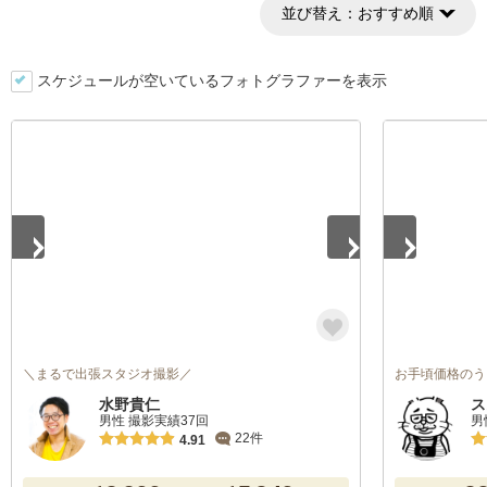
並び替え：
おすすめ順
スケジュールが空いているフォトグラファーを表示
1
/
5
1
/
4
＼まるで出張スタジオ撮影／
お手頃価格のう
水野貴仁
ス
男性 撮影実績37回
男
22件
4.91