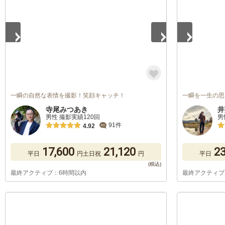
一瞬の自然な表情を撮影！笑顔キャッチ！
一瞬を一生の思
寺尾みつあき
井
男性 撮影実績120回
男
91件
4.92
17,600
21,120
23
平日
円
土日祝
円
平日
最終アクティブ：6時間以内
最終アクティブ
1
/
5
1
/
5