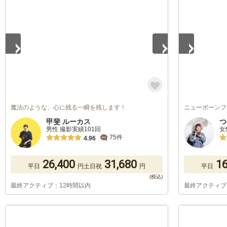
1
/
5
1
/
5
魔法のような、心に残る一瞬を残します！
ニューボーンフ
甲斐 ルーカス
つ
男性 撮影実績101回
女
75件
4.96
26,400
31,680
16
平日
円
土日祝
円
平日
最終アクティブ：12時間以内
最終アクティブ
1
/
5
1
/
5