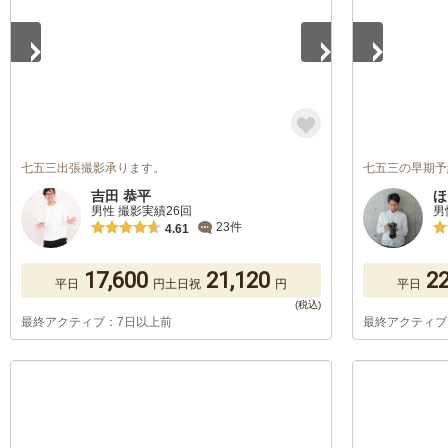
七五三出張撮影承ります。
七五三の早期予
吉田 恭平
ほ
男性 撮影実績26回
男
23件
4.61
17,600
21,120
22
平日
円
土日祝
円
平日
最終アクティブ：7日以上前
最終アクティブ
1
/
5
1
/
5