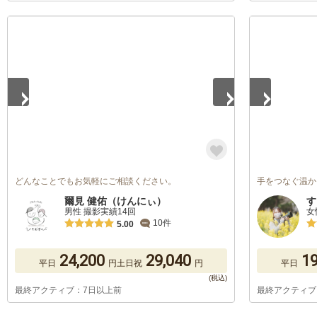
1
/
5
1
/
5
どんなことでもお気軽にご相談ください。
手をつなぐ温か
爾見 健佑（けんにぃ）
す
男性 撮影実績14回
女
10件
5.00
24,200
29,040
19
平日
円
土日祝
円
平日
最終アクティブ：7日以上前
最終アクティブ