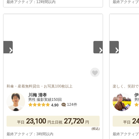
最終アクティブ：12時間以内
最終アクティブ
1
/
5
1
/
5
和傘・産着無料貸出・お写真100枚以上
楽しく、笑顔で
川梅 清孝
伊
男性 撮影実績150回
男
124件
4.90
23,100
27,720
24
平日
円
土日祝
円
平日
最終アクティブ：3時間以内
最終アクティブ