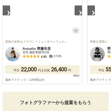
笑顔の女性カメラマン！ニューボーンフォト♪
和装を芸術に
Astudio 齊藤朱里
野
女性 撮影実績381回
男
273件
4.95
22,000
26,400
55
平日
円
土日祝
円
平日
最終アクティブ：12時間以内
最終アクティブ
フォトグラファーから提案をもらう