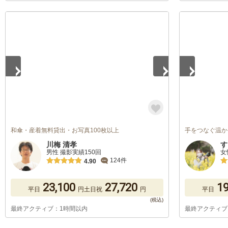
1
/
5
1
/
5
和傘・産着無料貸出・お写真100枚以上
手をつなぐ温か
川梅 清孝
す
男性 撮影実績150回
女
124件
4.90
23,100
27,720
19
平日
円
土日祝
円
平日
最終アクティブ：1時間以内
最終アクティブ