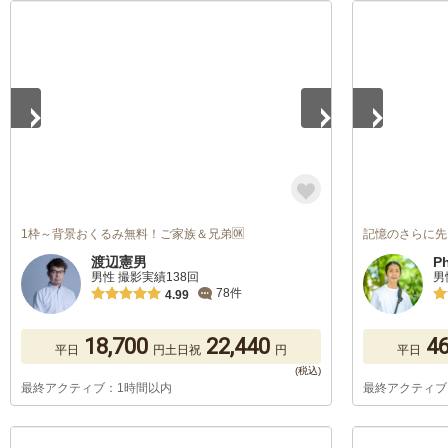
1
/
5
1
/
5
1枠～背景おくるみ無料！ご家族＆兄弟🆗
記憶のさらに先
渡辺憲男
P
男性 撮影実績138回
男
78件
4.99
18,700
22,440
46
平日
円
土日祝
円
平日
最終アクティブ：1時間以内
最終アクティブ