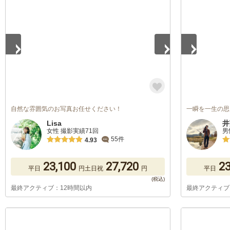
1
/
5
1
/
5
自然な雰囲気のお写真お任せください！
一瞬を一生の思
Lisa
井
女性 撮影実績71回
男
55件
4.93
23,100
27,720
23
平日
円
土日祝
円
平日
最終アクティブ：12時間以内
最終アクティブ
1
/
5
1
/
5