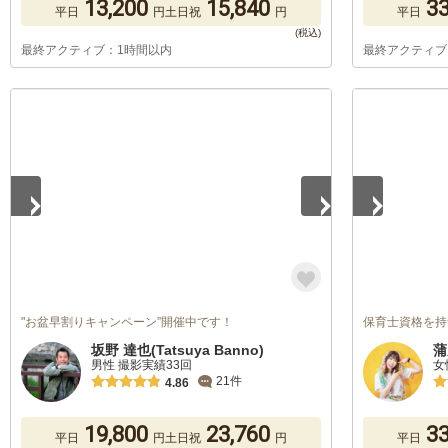
13,200
15,840
33
平日
円
土日祝
円
平日
最終アクティブ：1時間以内
最終アクティブ
1
/
5
1
/
4
"お盆早割りキャンペーン”開催中です！
保育士資格を持つカ
坂野 達也(Tatsuya Banno)
蒲
男性 撮影実績33回
女
21件
4.86
19,800
23,760
33
平日
円
土日祝
円
平日