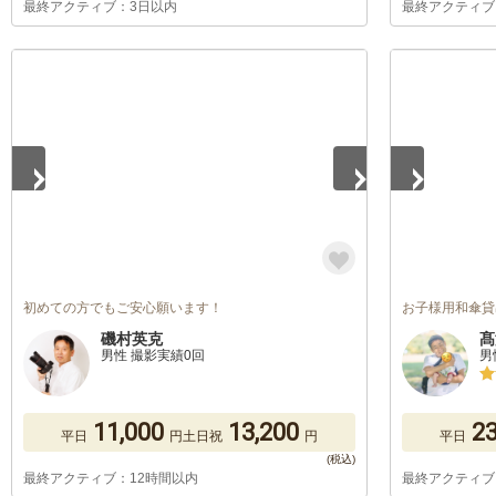
最終アクティブ：3日以内
最終アクティブ
1
/
2
1
/
5
初めての方でもご安心願います！
お子様用和傘貸出
磯村英克
髙
男性 撮影実績0回
男
11,000
13,200
23
平日
円
土日祝
円
平日
最終アクティブ：12時間以内
最終アクティブ