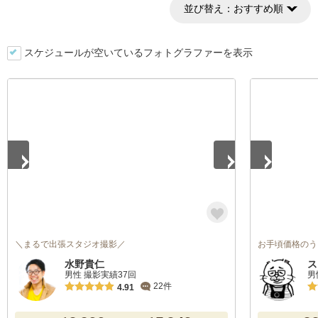
並び替え：
おすすめ順
スケジュールが空いているフォトグラファーを表示
1
/
5
1
/
4
＼まるで出張スタジオ撮影／
お手頃価格のう
水野貴仁
ス
男性 撮影実績37回
男
22件
4.91