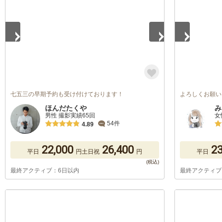
七五三の早期予約も受け付けております！
よろしくお願い
ほんだたくや
み
男性 撮影実績65回
女
54件
4.89
22,000
26,400
23
平日
円
土日祝
円
平日
最終アクティブ：6日以内
最終アクティブ
1
/
5
1
/
5