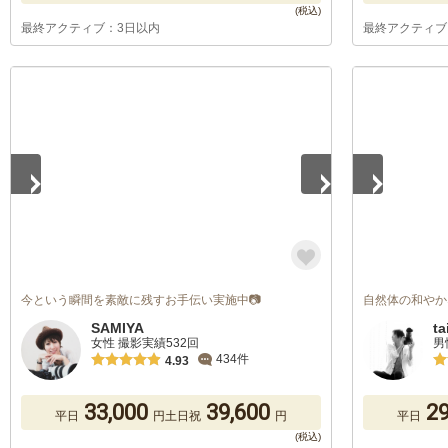
最終アクティブ：3日以内
最終アクティブ
1
/
3
1
/
3
今という瞬間を素敵に残すお手伝い実施中📷
自然体の和やか
SAMIYA
ta
女性 撮影実績532回
男
434件
4.93
33,000
39,600
29
平日
円
土日祝
円
平日