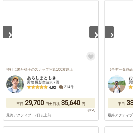
1
/
5
1
/
5
神社に来た様子のスナップ写真100枚以上
【全データ納品
あらしまともき
お
男性 撮影実績267回
男
214件
4.92
29,700
35,640
33
平日
円
土日祝
円
平日
最終アクティブ：7日以上前
最終アクティブ