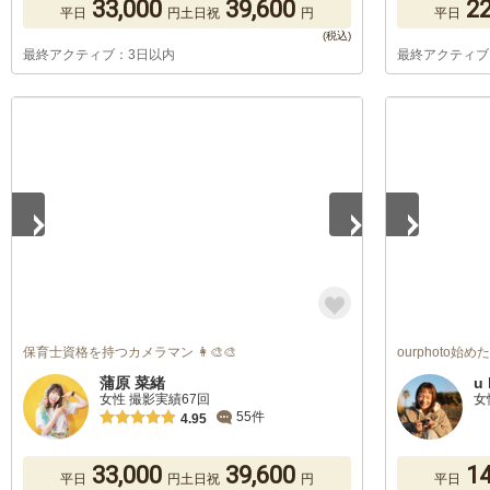
33,000
39,600
22
平日
円
土日祝
円
平日
最終アクティブ：3日以内
最終アクティブ
1
/
4
1
/
5
保育士資格を持つカメラマン 👩‍🎨🎨
ourphoto始
蒲原 菜緒
u 
女性 撮影実績67回
女
55件
4.95
33,000
39,600
14
平日
円
土日祝
円
平日