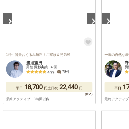
1枠～背景おくるみ無料！ご家族＆兄弟🆗
一瞬の自然な表
渡辺憲男
寺
男性 撮影実績137回
男
78件
4.99
18,700
22,440
17
平日
円
土日祝
円
平日
最終アクティブ：3時間以内
最終アクティブ
1
/
5
1
/
5