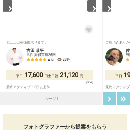
七五三出張撮影承ります。
ご覧頂きありが
吉田 恭平
佐
男性 撮影実績26回
男
23件
4.61
17,600
21,120
19
平日
円
土日祝
円
平日
最終アクティブ：7日以上前
最終アクティブ
次のペ
ページ1
フォトグラファーから提案をもらう