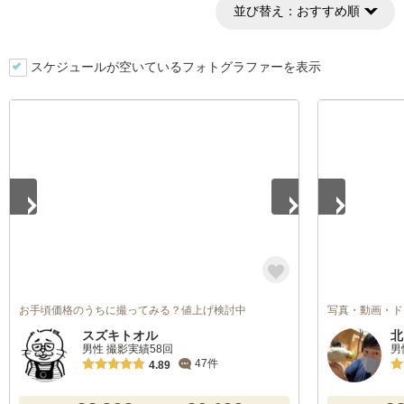
並び替え：
おすすめ順
スケジュールが空いているフォトグラファーを表示
1
/
4
1
/
5
お手頃価格のうちに撮ってみる？値上げ検討中
写真・動画・ド
スズキトオル
北
男性 撮影実績58回
男
47件
4.89