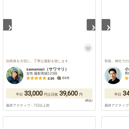
1
/
5
1
/
5
自然体を大切に。丁寧な撮影を致します。
和装、神社での
sawamari（サワマリ）
小
女性 撮影実績123回
男
84件
4.90
33,000
39,600
34
平日
円
土日祝
円
平日
最終アクティブ：7日以上前
最終アクティブ
1
/
5
1
/
5