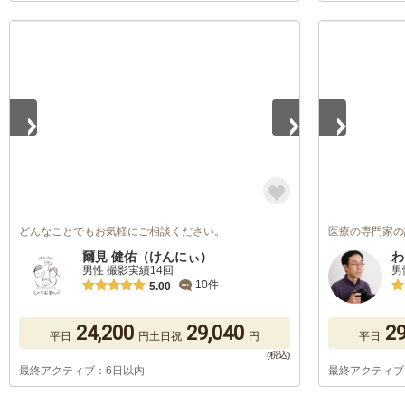
1
/
5
1
/
5
どんなことでもお気軽にご相談ください。
医療の専門家の
爾見 健佑（けんにぃ）
わ
男性 撮影実績14回
男
10件
5.00
24,200
29,040
29
平日
円
土日祝
円
平日
最終アクティブ：6日以内
最終アクティブ