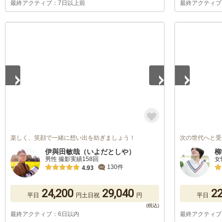
最終アクティブ：7日以上前
最終アクティブ
1
/
5
1
/
5
楽しく、笑顔で一緒に想い出を紡ぎましょう！
次の世代へと受
伊與田敏哉（いよだとしや）
柳
男性 撮影実績158回
女
130件
4.93
24,200
29,040
22
平日
円
土日祝
円
平日
最終アクティブ：6日以内
最終アクティブ