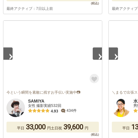
最終アクティブ：7日以上前
最終アクティブ
1
/
3
1
/
5
今という瞬間を素敵に残すお手伝い実施中📷
＼まるで出張ス
SAMIYA
水
女性 撮影実績532回
男
434件
4.93
33,000
39,600
13
平日
円
土日祝
円
平日