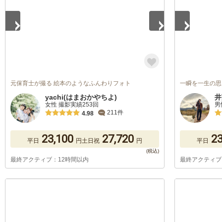
元保育士が撮る 絵本のようなふんわりフォト
一瞬を一生の思
yachi(はまおかやちよ)
井
女性 撮影実績253回
男
211件
4.98
23,100
27,720
23
平日
円
土日祝
円
平日
最終アクティブ：12時間以内
最終アクティブ
1
/
5
1
/
5