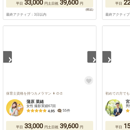
33,000
39,600
22
平日
円
土日祝
円
平日
最終アクティブ：3日以内
最終アクティブ
1
/
4
1
/
5
保育士資格を持つカメラマン 👩‍🎨🎨
初めての方でも
蒲原 菜緒
宮
女性 撮影実績67回
男
55件
4.95
33,000
39,600
15
平日
円
土日祝
円
平日