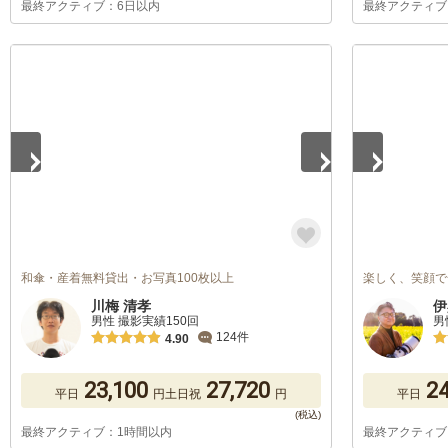
最終アクティブ：6日以内
最終アクティブ
1
/
5
1
/
5
和傘・産着無料貸出・お写真100枚以上
楽しく、笑顔で
川梅 清孝
伊
男性 撮影実績150回
男
124件
4.90
23,100
27,720
24
平日
円
土日祝
円
平日
最終アクティブ：1時間以内
最終アクティブ