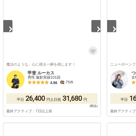
1
/
5
1
/
5
魔法のような、心に残る一瞬を残します！
ニューボーンフ
甲斐 ルーカス
つ
男性 撮影実績101回
女
75件
4.96
26,400
31,680
16
平日
円
土日祝
円
平日
最終アクティブ：7日以上前
最終アクティブ
1
/
5
1
/
5