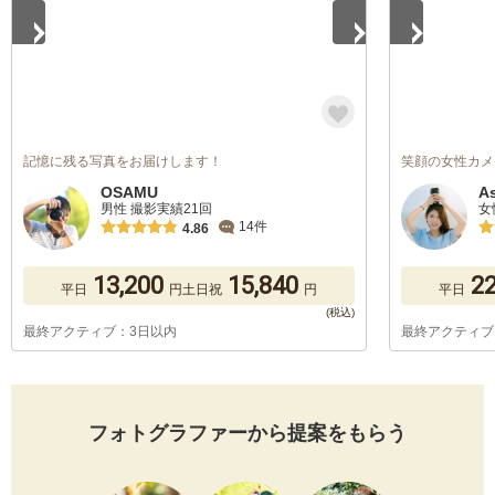
記憶に残る写真をお届けします！
笑顔の女性カメ
OSAMU
A
男性 撮影実績21回
女
14件
4.86
13,200
15,840
22
平日
円
土日祝
円
平日
最終アクティブ：3日以内
最終アクティブ
フォトグラファーから提案をもらう