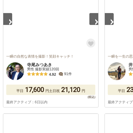
一瞬の自然な表情を撮影！笑顔キャッチ！
一瞬を一生の思
寺尾みつあき
井
男性 撮影実績120回
男
91件
4.92
17,600
21,120
23
平日
円
土日祝
円
平日
最終アクティブ：6日以内
最終アクティブ
1
/
5
1
/
5