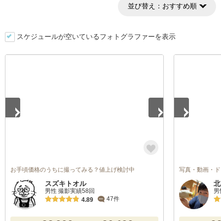
並び替え：
おすすめ順
スケジュールが空いているフォトグラファーを表示
1
/
4
1
/
5
お手頃価格のうちに撮ってみる？値上げ検討中
写真・動画・ド
スズキトオル
北
男性 撮影実績58回
男
47件
4.89