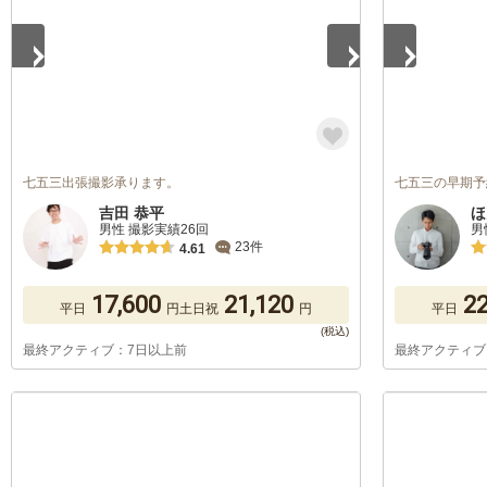
七五三出張撮影承ります。
七五三の早期予
吉田 恭平
ほ
男性 撮影実績26回
男
23件
4.61
17,600
21,120
22
平日
円
土日祝
円
平日
最終アクティブ：7日以上前
最終アクティブ
1
/
5
1
/
5