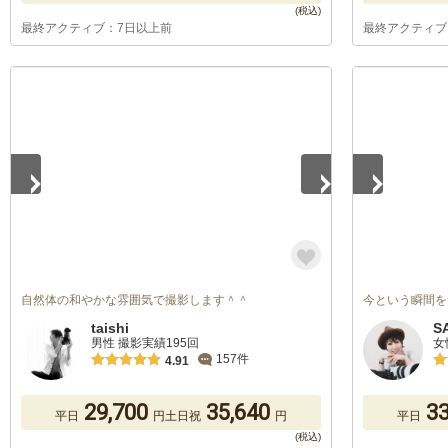
最終アクティブ：7日以上前
最終アクティブ
1
/
3
1
/
3
自然体の和やかな雰囲気で撮影します＾＾
今という瞬間を
taishi
S
男性 撮影実績195回
女
157件
4.91
29,700
35,640
33
平日
円
土日祝
円
平日