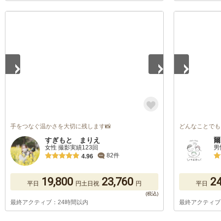
1
/
5
1
/
5
手をつなぐ温かさを大切に残します📸
どんなことでも
すぎもと まりえ
爾
女性 撮影実績123回
男
82件
4.96
19,800
23,760
24
平日
円
土日祝
円
平日
最終アクティブ：24時間以内
最終アクティブ