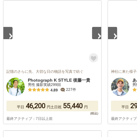
1
/
5
1
/
5
記憶のさらに先、大切な日の物語を写真で紡ぐ
神社に来た様子
Photograph K STYLE 後藤一貴
あ
男性 撮影実績299回
男
227件
4.89
46,200
55,440
29
平日
円
土日祝
円
平日
最終アクティブ：7日以上前
最終アクティブ