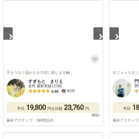
1
/
5
1
/
4
手をつなぐ温かさを大切に残します📸
元フォトスタジ
すぎもと まりえ
門
女性 撮影実績123回
男
82件
4.96
19,800
23,760
18
平日
円
土日祝
円
平日
最終アクティブ：3時間以内
最終アクティブ