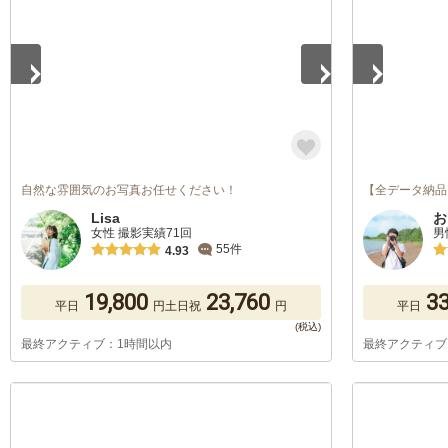
自然な雰囲気のお写真お任せください！
【全データ納品
Lisa
お
女性 撮影実績71回
男
55件
4.93
19,800
23,760
33
平日
円
土日祝
円
平日
最終アクティブ：1時間以内
最終アクティブ
1
/
5
1
/
5