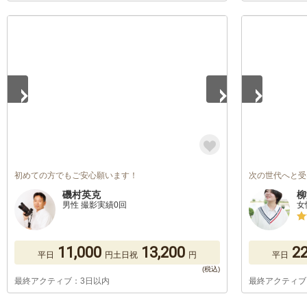
1
/
2
1
/
5
初めての方でもご安心願います！
次の世代へと受
磯村英克
柳
男性 撮影実績0回
女
11,000
13,200
22
平日
円
土日祝
円
平日
最終アクティブ：3日以内
最終アクティブ