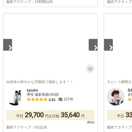
最終アクティブ：12時間以内
最終アクティブ
1
/
3
1
/
3
自然体の和やかな雰囲気で撮影します＾＾
今という瞬間を
taishi
S
男性 撮影実績195回
女
157件
4.91
29,700
35,640
33
平日
円
土日祝
円
平日
最終アクティブ：6日以内
最終アクティブ