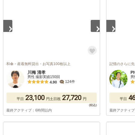
1
/
5
1
/
5
和傘・産着無料貸出・お写真100枚以上
記憶のさらに先
川梅 清孝
P
男性 撮影実績150回
男
124件
4.90
23,100
27,720
46
平日
円
土日祝
円
平日
最終アクティブ：6時間以内
最終アクティブ
1
/
5
1
/
5