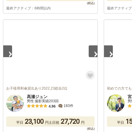
最終アクティブ：6時間以内
最終アクティブ
1
/
5
1
/
5
お子様用和傘貸出あり2022,23総合2位
初めての方でも
髙瀬ジュン
宮
男性 撮影実績203回
男
183件
4.96
23,100
27,720
15
平日
円
土日祝
円
平日