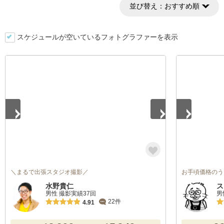
並び替え：
おすすめ順
スケジュールが空いているフォトグラファーを表示
1
/
5
1
/
4
＼まるで出張スタジオ撮影／
お手頃価格のう
水野貴仁
ス
男性 撮影実績37回
男
22件
4.91