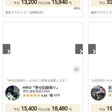
13,200
15,840
33
平日
円
土日祝
円
平日
最終アクティブ：1時間以内
最終アクティブ
1
/
2
1
/
5
『幸せ記録係り』が今のご家族を撮影します！
"お盆早割りキ
HIKO『幸せ記録係り』
坂
男性 撮影実績120回
男
88件
4.94
15,400
18,480
19
平日
円
土日祝
円
平日