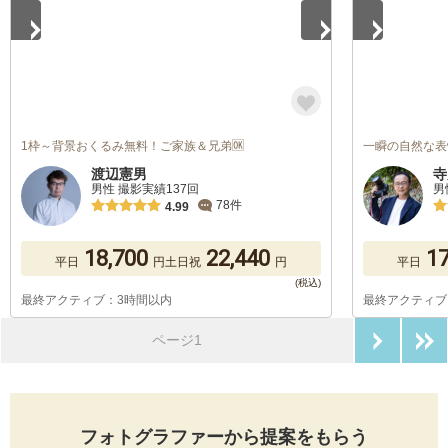
1枠～背景おくるみ無料！ご家族＆兄弟🆗
一瞬の自然な表
渡辺憲男
寺
男性 撮影実績137回
男
78件
4.99
18,700
22,440
17
平日
円
土日祝
円
平日
最終アクティブ：3時間以内
最終アクティブ
次のペ
ページ1
フォトグラファーから提案をもらう