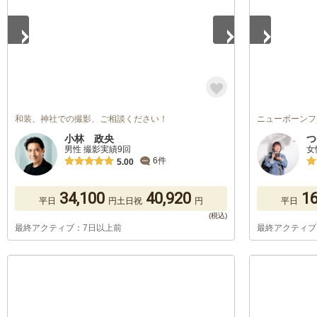
和装、神社での撮影、ご相談ください！
ニューボーンフ
小林 政央
つ
男性 撮影実績9回
女
6件
5.00
34,100
40,920
16
平日
円
土日祝
円
平日
最終アクティブ：7日以上前
最終アクティブ
1
/
5
1
/
5