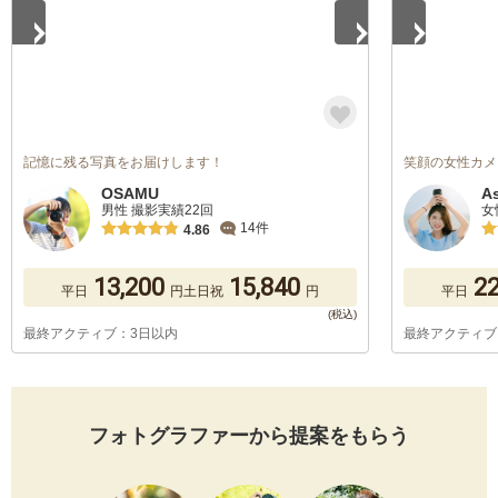
記憶に残る写真をお届けします！
笑顔の女性カメ
OSAMU
A
男性 撮影実績22回
女
14件
4.86
13,200
15,840
22
平日
円
土日祝
円
平日
最終アクティブ：3日以内
最終アクティブ
フォトグラファーから提案をもらう