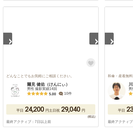
1
/
5
1
/
5
どんなことでもお気軽にご相談ください。
和傘・産着無料
爾見 健佑（けんにぃ）
川
男性 撮影実績14回
男
10件
5.00
24,200
29,040
23
平日
円
土日祝
円
平日
最終アクティブ：7日以上前
最終アクティブ