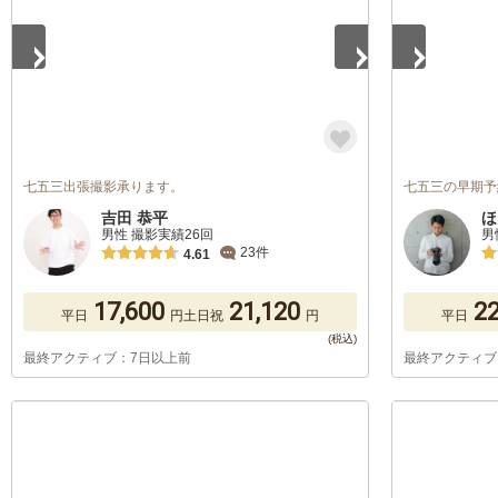
七五三出張撮影承ります。
七五三の早期予
吉田 恭平
ほ
男性 撮影実績26回
男
23件
4.61
17,600
21,120
22
平日
円
土日祝
円
平日
最終アクティブ：7日以上前
最終アクティブ
1
/
5
1
/
5