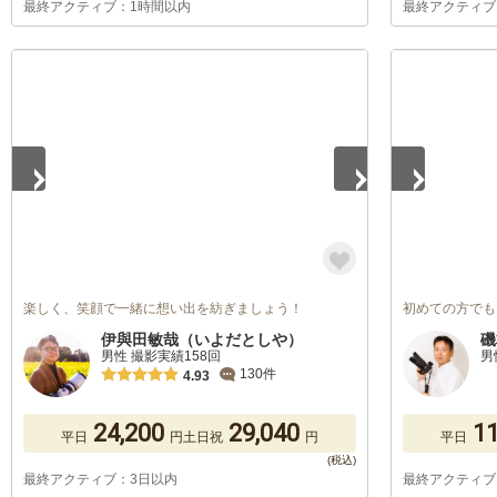
最終アクティブ：1時間以内
最終アクティブ
1
/
5
1
/
2
楽しく、笑顔で一緒に想い出を紡ぎましょう！
初めての方でも
伊與田敏哉（いよだとしや）
磯
男性 撮影実績158回
男
130件
4.93
24,200
29,040
11
平日
円
土日祝
円
平日
最終アクティブ：3日以内
最終アクティブ