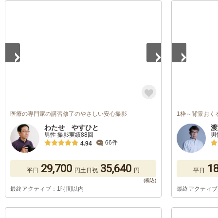
1
/
5
1
/
5
医療の専門家の講習修了のやさしい安心撮影
1枠～背景おく
わたせ やすひと
渡
男性 撮影実績88回
男
66件
4.94
29,700
35,640
18
平日
円
土日祝
円
平日
最終アクティブ：1時間以内
最終アクティブ