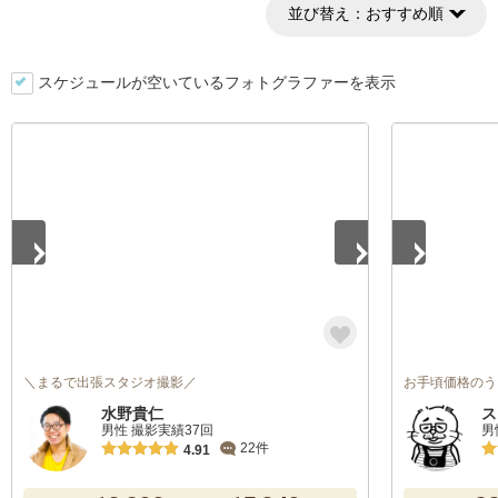
並び替え：
おすすめ順
スケジュールが空いているフォトグラファーを表示
1
/
5
1
/
4
＼まるで出張スタジオ撮影／
お手頃価格のう
水野貴仁
ス
男性 撮影実績37回
男
22件
4.91