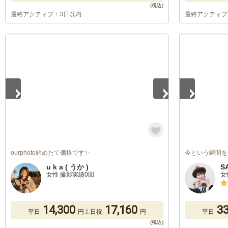
最終アクティブ：3日以内
最終アクティブ
1
/
5
1
/
3
ourphoto始めたて価格です✨
今という瞬間を
u k a ( うか )
S
女性 撮影実績0回
女
14,300
17,160
33
平日
円
土日祝
円
平日