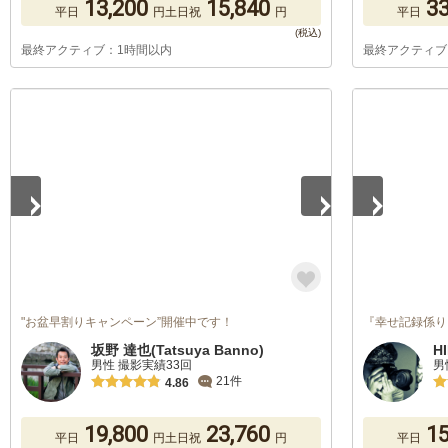
13,200
15,840
33
平日
円
土日祝
円
平日
最終アクティブ：1時間以内
最終アクティブ
1
/
5
1
/
2
"お盆早割りキャンペーン”開催中です！
『幸せ記録係り
坂野 達也(Tatsuya Banno)
H
男性 撮影実績33回
男
21件
4.86
19,800
23,760
15
平日
円
土日祝
円
平日