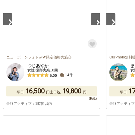
ニューボーンフォト👶💕限定価格実施◎
OurPhoto
つじあやか
ま
女性 撮影実績18回
女
14件
5.00
16,500
19,800
17
平日
円
土日祝
円
平日
最終アクティブ：1時間以内
最終アクティブ
1
/
5
1
/
5