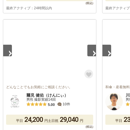
最終アクティブ：24時間以内
最終アクティブ
1
/
5
1
/
5
どんなことでもお気軽にご相談ください。
和傘・産着無料
爾見 健佑（けんにぃ）
川
男性 撮影実績14回
男
10件
5.00
24,200
29,040
23
平日
円
土日祝
円
平日