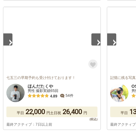
1
/
5
1
/
5
七五三の早期予約も受け付けております！
記憶に残る写真
ほんだたくや
O
男性 撮影実績65回
男
54件
4.89
22,000
26,400
13
平日
円
土日祝
円
平日
最終アクティブ：7日以上前
最終アクティブ