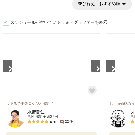
並び替え：
おすすめ順
スケジュールが空いているフォトグラファーを表示
1
/
5
1
/
4
＼まるで出張スタジオ撮影／
お手頃価格のう
水野貴仁
ス
男性 撮影実績37回
男
22件
4.91