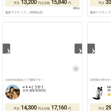
13,200
15,840
33
平日
円
土日祝
円
平日
最終アクティブ：1時間以内
最終アクティブ
1
/
5
1
/
3
ourphoto始めたて価格です✨
自然体の和やか
u k a ( うか )
ta
女性 撮影実績0回
男
14,300
17,160
29
平日
円
土日祝
円
平日