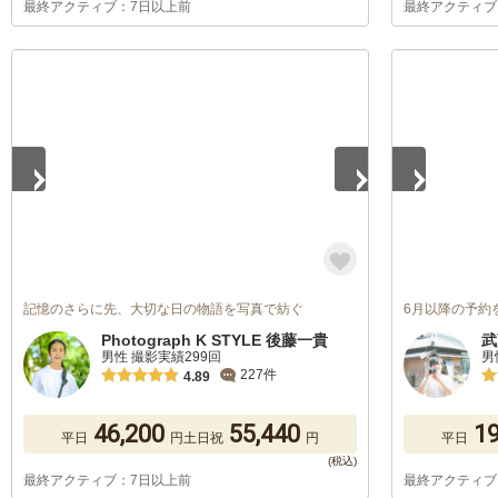
最終アクティブ：7日以上前
最終アクティブ
1
/
5
1
/
2
記憶のさらに先、大切な日の物語を写真で紡ぐ
6月以降の予約
Photograph K STYLE 後藤一貴
武
男性 撮影実績299回
男
227件
4.89
46,200
55,440
19
平日
円
土日祝
円
平日
最終アクティブ：7日以上前
最終アクティブ