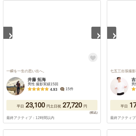
1
/
5
1
/
5
一瞬を一生の思い出へ。
七五三出張撮影
井藤 拓海
吉
男性 撮影実績15回
男
15件
4.93
23,100
27,720
17
平日
円
土日祝
円
平日
最終アクティブ：12時間以内
最終アクティブ