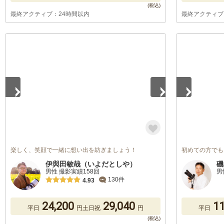
最終アクティブ：24時間以内
最終アクティブ
1
/
5
1
/
2
楽しく、笑顔で一緒に想い出を紡ぎましょう！
初めての方でも
伊與田敏哉（いよだとしや）
磯
男性 撮影実績158回
男
130件
4.93
24,200
29,040
11
平日
円
土日祝
円
平日