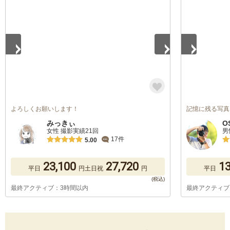
1
/
5
1
/
5
よろしくお願いします！
記憶に残る写真
みっきぃ
O
女性 撮影実績21回
男
17件
5.00
23,100
27,720
13
平日
円
土日祝
円
平日
最終アクティブ：3時間以内
最終アクティブ