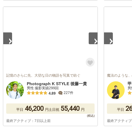
1
/
5
1
/
5
記憶のさらに先、大切な日の物語を写真で紡ぐ
魔法のような、
Photograph K STYLE 後藤一貴
甲
男性 撮影実績299回
男
227件
4.89
46,200
55,440
26
平日
円
土日祝
円
平日
最終アクティブ：7日以上前
最終アクティブ