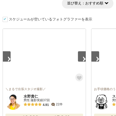
並び替え：
おすすめ順
スケジュールが空いているフォトグラファーを表示
1
/
5
1
/
4
＼まるで出張スタジオ撮影／
お手頃価格のう
水野貴仁
ス
男性 撮影実績37回
男
22件
4.91