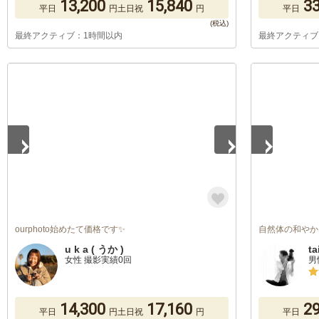
13,200
15,840
33
平日
円
土日祝
円
平日
最終アクティブ：1時間以内
最終アクティブ
1
/
5
1
/
3
ourphoto始めたて価格です✨
自然体の和やか
u k a ( うか )
ta
女性 撮影実績0回
男
14,300
17,160
29
平日
円
土日祝
円
平日