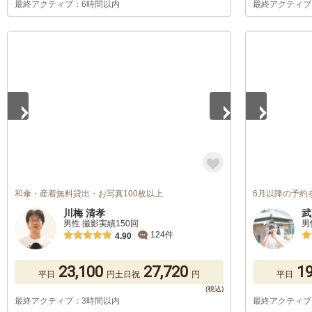
最終アクティブ：6時間以内
最終アクティブ
1
/
5
1
/
2
和傘・産着無料貸出・お写真100枚以上
6月以降の予約
川梅 清孝
武
男性 撮影実績150回
男
124件
4.90
23,100
27,720
19
平日
円
土日祝
円
平日
最終アクティブ：3時間以内
最終アクティブ