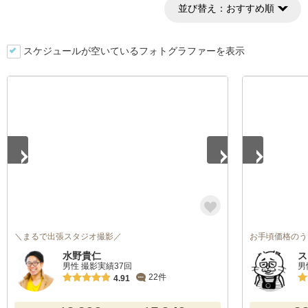
並び替え：
おすすめ順
スケジュールが空いているフォトグラファーを表示
1
/
5
1
/
4
＼まるで出張スタジオ撮影／
お手頃価格のう
水野貴仁
ス
男性 撮影実績37回
男
22件
4.91