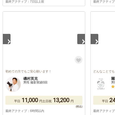
最終アクティブ：7日以上前
最終アクティブ
1
/
2
1
/
5
初めての方でもご安心願います！
どんなことでも
磯村英克
爾
男性 撮影実績0回
男
11,000
13,200
24
平日
円
土日祝
円
平日
最終アクティブ：6時間以内
最終アクティブ