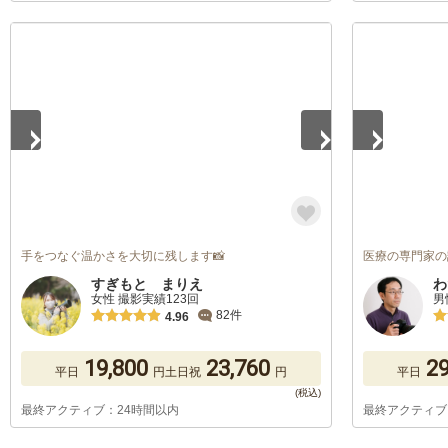
1
/
5
1
/
5
手をつなぐ温かさを大切に残します📸
医療の専門家の
すぎもと まりえ
わ
女性 撮影実績123回
男
82件
4.96
19,800
23,760
29
平日
円
土日祝
円
平日
最終アクティブ：24時間以内
最終アクティブ