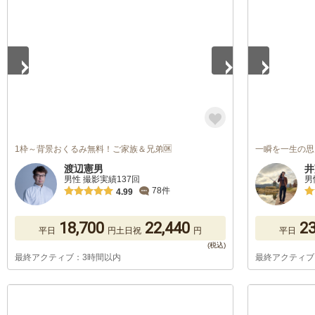
1
/
5
1
/
5
1枠～背景おくるみ無料！ご家族＆兄弟🆗
一瞬を一生の思
渡辺憲男
井
男性 撮影実績137回
男
78件
4.99
18,700
22,440
23
平日
円
土日祝
円
平日
最終アクティブ：3時間以内
最終アクティブ
1
/
5
1
/
5