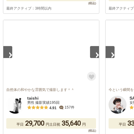
最終アクティブ：3時間以内
最終アクティブ
1
/
3
1
/
3
自然体の和やかな雰囲気で撮影します＾＾
今という瞬間を
taishi
S
男性 撮影実績195回
女
157件
4.91
29,700
35,640
33
平日
円
土日祝
円
平日