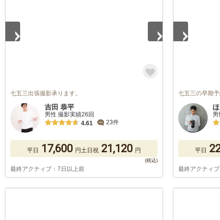
七五三出張撮影承ります。
七五三の早期予
吉田 恭平
ほ
男性 撮影実績26回
男
23件
4.61
17,600
21,120
22
平日
円
土日祝
円
平日
最終アクティブ：7日以上前
最終アクティブ
1
/
5
1
/
5