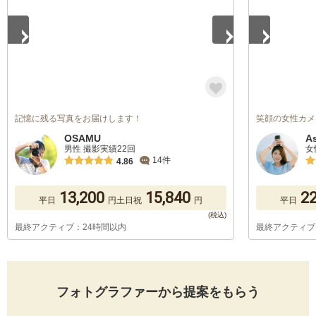
記憶に残る写真をお届けします！
笑顔の女性カメ
OSAMU
A
男性 撮影実績22回
女
14件
4.86
13,200
15,840
22
平日
円
土日祝
円
平日
最終アクティブ：24時間以内
最終アクティブ
フォトグラファーから提案をもらう