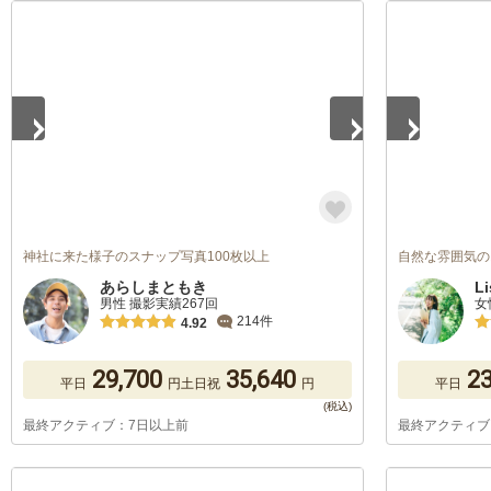
1
/
5
1
/
5
神社に来た様子のスナップ写真100枚以上
自然な雰囲気の
あらしまともき
Li
男性 撮影実績267回
女
214件
4.92
29,700
35,640
23
平日
円
土日祝
円
平日
最終アクティブ：7日以上前
最終アクティブ