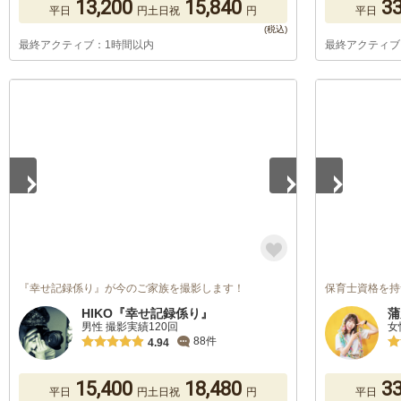
13,200
15,840
33
平日
円
土日祝
円
平日
最終アクティブ：1時間以内
最終アクティブ
1
/
2
1
/
4
『幸せ記録係り』が今のご家族を撮影します！
保育士資格を持つカ
HIKO『幸せ記録係り』
蒲
男性 撮影実績120回
女
88件
4.94
15,400
18,480
33
平日
円
土日祝
円
平日