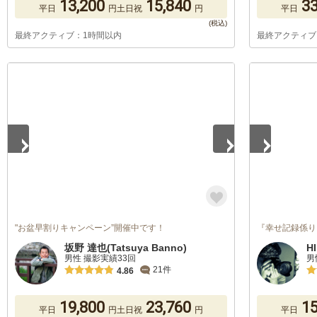
13,200
15,840
33
平日
円
土日祝
円
平日
最終アクティブ：1時間以内
最終アクティブ
1
/
5
1
/
2
"お盆早割りキャンペーン”開催中です！
『幸せ記録係り
坂野 達也(Tatsuya Banno)
H
男性 撮影実績33回
男
21件
4.86
19,800
23,760
15
平日
円
土日祝
円
平日