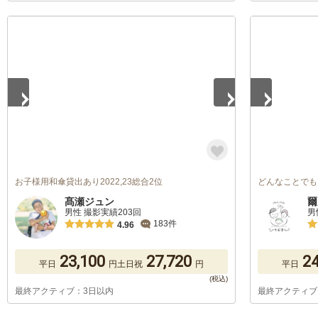
1
/
5
1
/
5
お子様用和傘貸出あり2022,23総合2位
どんなことでも
髙瀬ジュン
爾
男性 撮影実績203回
男
183件
4.96
23,100
27,720
24
平日
円
土日祝
円
平日
最終アクティブ：3日以内
最終アクティブ