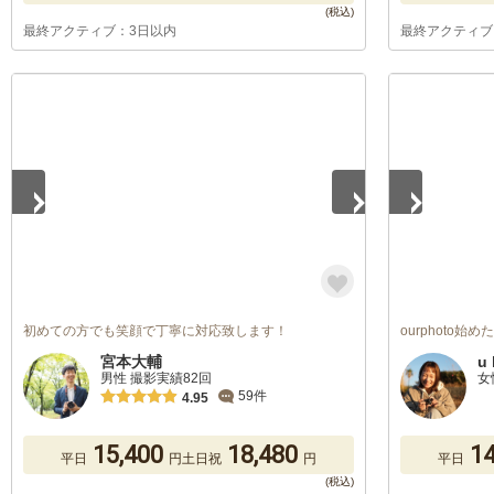
最終アクティブ：3日以内
最終アクティブ
1
/
5
1
/
5
初めての方でも笑顔で丁寧に対応致します！
ourphoto始
宮本大輔
u 
男性 撮影実績82回
女
59件
4.95
15,400
18,480
14
平日
円
土日祝
円
平日