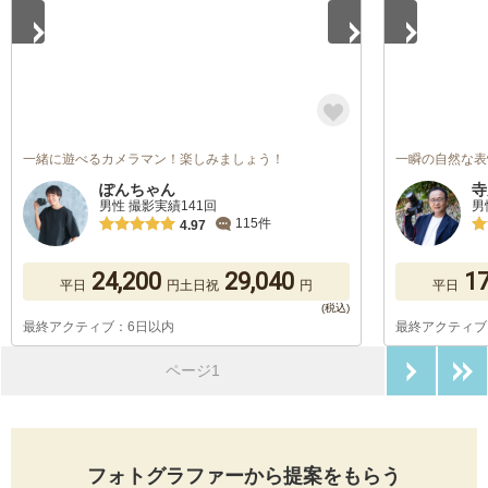
一緒に遊べるカメラマン！楽しみましょう！
一瞬の自然な表
ぽんちゃん
寺
男性 撮影実績141回
男
115件
4.97
24,200
29,040
17
平日
円
土日祝
円
平日
最終アクティブ：6日以内
最終アクティブ
次のペ
ページ1
フォトグラファーから提案をもらう