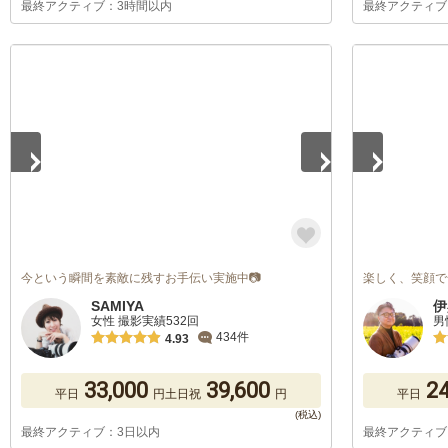
最終アクティブ：3時間以内
最終アクティブ
1
/
3
1
/
5
今という瞬間を素敵に残すお手伝い実施中📷
楽しく、笑顔で
SAMIYA
伊
女性 撮影実績532回
男
434件
4.93
33,000
39,600
24
平日
円
土日祝
円
平日
最終アクティブ：3日以内
最終アクティブ