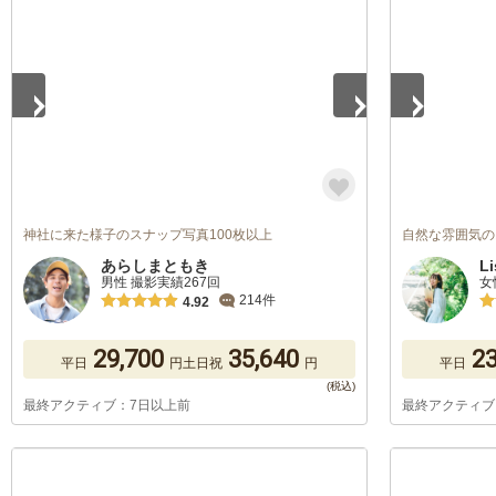
1
/
5
1
/
5
神社に来た様子のスナップ写真100枚以上
自然な雰囲気の
あらしまともき
Li
男性 撮影実績267回
女
214件
4.92
29,700
35,640
23
平日
円
土日祝
円
平日
最終アクティブ：7日以上前
最終アクティブ
1
/
5
1
/
5