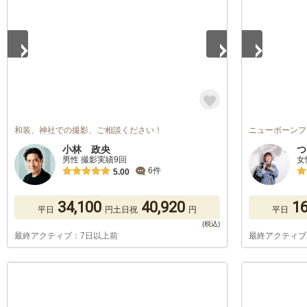
和装、神社での撮影、ご相談ください！
ニューボーンフ
小林 政央
つ
男性 撮影実績9回
女
6件
5.00
34,100
40,920
16
平日
円
土日祝
円
平日
最終アクティブ：7日以上前
最終アクティブ
1
/
5
1
/
5