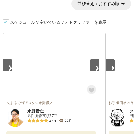
並び替え：
おすすめ順
スケジュールが空いているフォトグラファーを表示
1
/
5
1
/
4
＼まるで出張スタジオ撮影／
お手頃価格のう
水野貴仁
ス
男性 撮影実績37回
男
22件
4.91