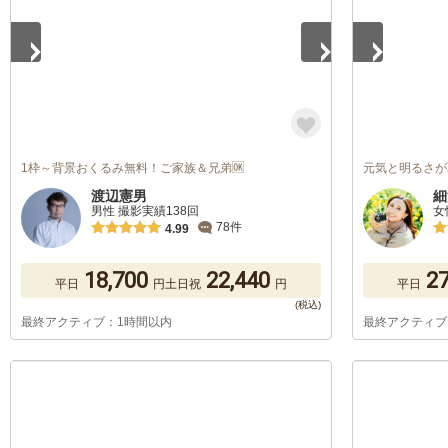
1枠～背景おくるみ無料！ご家族＆兄弟🆗
元気と明るさが
渡辺憲男
細
男性 撮影実績138回
女
78件
4.99
18,700
22,440
27
平日
円
土日祝
円
平日
最終アクティブ：1時間以内
最終アクティブ
1
/
5
1
/
5