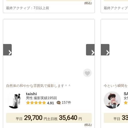
最終アクティブ：7日以上前
最終アクティブ
1
/
3
1
/
3
自然体の和やかな雰囲気で撮影します＾＾
今という瞬間を
taishi
S
男性 撮影実績195回
女
157件
4.91
29,700
35,640
33
平日
円
土日祝
円
平日