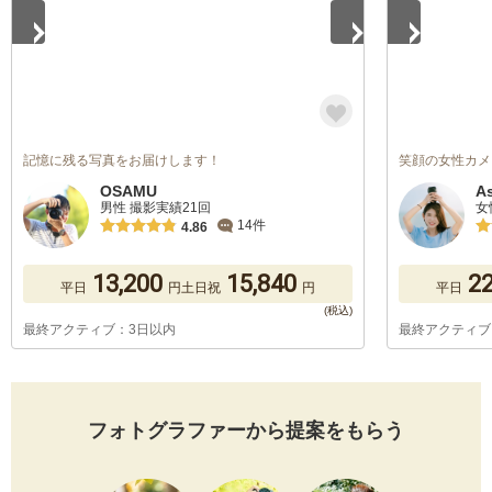
記憶に残る写真をお届けします！
笑顔の女性カメ
OSAMU
A
男性 撮影実績21回
女
14件
4.86
13,200
15,840
22
平日
円
土日祝
円
平日
最終アクティブ：3日以内
最終アクティブ
フォトグラファーから提案をもらう