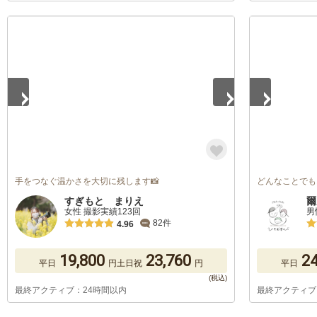
1
/
5
1
/
5
手をつなぐ温かさを大切に残します📸
どんなことでも
すぎもと まりえ
爾
女性 撮影実績123回
男
82件
4.96
19,800
23,760
24
平日
円
土日祝
円
平日
最終アクティブ：24時間以内
最終アクティブ