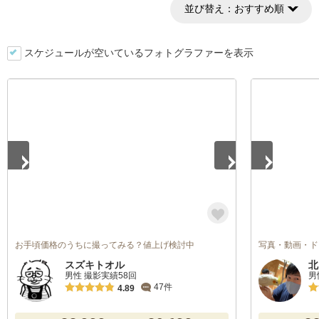
並び替え：
おすすめ順
スケジュールが空いているフォトグラファーを表示
1
/
4
1
/
5
お手頃価格のうちに撮ってみる？値上げ検討中
写真・動画・ド
スズキトオル
北
男性 撮影実績58回
男
47件
4.89