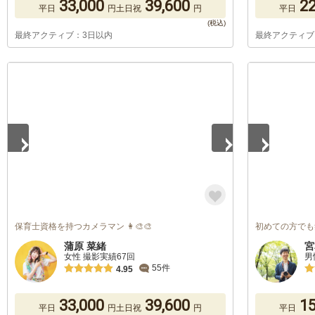
33,000
39,600
22
平日
円
土日祝
円
平日
最終アクティブ：3日以内
最終アクティブ
1
/
4
1
/
5
保育士資格を持つカメラマン 👩‍🎨🎨
初めての方でも
蒲原 菜緒
宮
女性 撮影実績67回
男
55件
4.95
33,000
39,600
15
平日
円
土日祝
円
平日