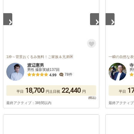
1枠～背景おくるみ無料！ご家族＆兄弟🆗
一瞬の自然な表
渡辺憲男
寺
男性 撮影実績137回
男
78件
4.99
18,700
22,440
17
平日
円
土日祝
円
平日
最終アクティブ：3時間以内
最終アクティブ
1
/
5
1
/
5