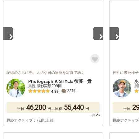
1
/
5
1
/
5
記憶のさらに先、大切な日の物語を写真で紡ぐ
神社に来た様子
Photograph K STYLE 後藤一貴
あ
男性 撮影実績299回
男
227件
4.89
46,200
55,440
29
平日
円
土日祝
円
平日
最終アクティブ：7日以上前
最終アクティブ