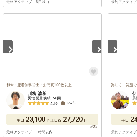
最終アクティブ：6日以内
最終アクティブ
1
/
5
1
/
5
和傘・産着無料貸出・お写真100枚以上
楽しく、笑顔で
川梅 清孝
伊
男性 撮影実績150回
男
124件
4.90
23,100
27,720
24
平日
円
土日祝
円
平日
最終アクティブ：1時間以内
最終アクティブ