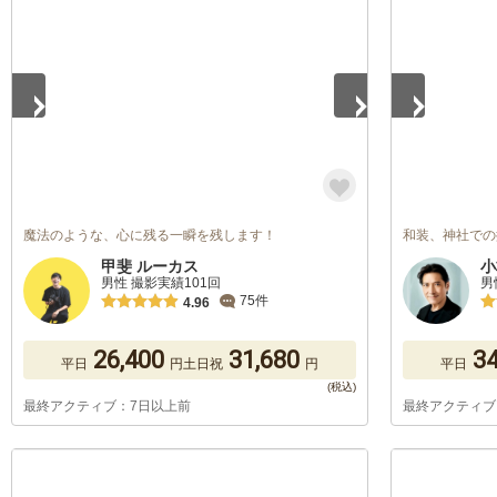
1
/
5
1
/
5
魔法のような、心に残る一瞬を残します！
和装、神社での
甲斐 ルーカス
小
男性 撮影実績101回
男
75件
4.96
26,400
31,680
34
平日
円
土日祝
円
平日
最終アクティブ：7日以上前
最終アクティブ
1
/
5
1
/
5