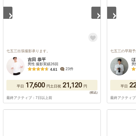
七五三出張撮影承ります。
七五三の早期予
吉田 恭平
ほ
男性 撮影実績26回
男
23件
4.61
17,600
21,120
22
平日
円
土日祝
円
平日
最終アクティブ：7日以上前
最終アクティブ
1
/
5
1
/
5