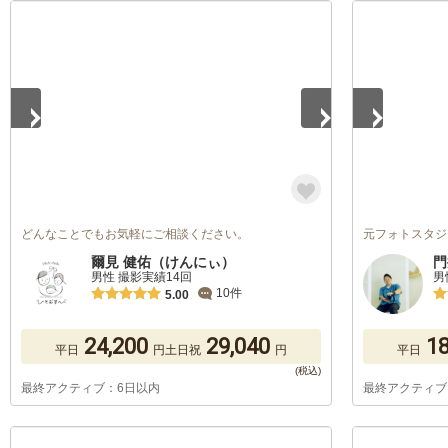
1
/
5
1
/
4
どんなことでもお気軽にご相談ください。
元フォトスタジ
爾見 健佑（けんにぃ）
門
男性 撮影実績14回
男
10件
5.00
24,200
29,040
18
平日
円
土日祝
円
平日
最終アクティブ：6日以内
最終アクティブ