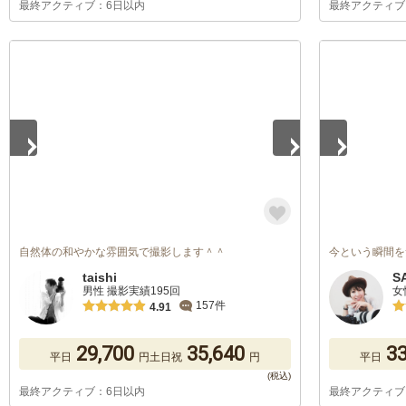
最終アクティブ：6日以内
最終アクティブ
1
/
3
1
/
3
自然体の和やかな雰囲気で撮影します＾＾
今という瞬間を
taishi
S
男性 撮影実績195回
女
157件
4.91
29,700
35,640
33
平日
円
土日祝
円
平日
最終アクティブ：6日以内
最終アクティブ