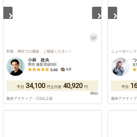
和装、神社での撮影、ご相談ください！
ニューボーンフ
小林 政央
つ
男性 撮影実績9回
女
6件
5.00
34,100
40,920
16
平日
円
土日祝
円
平日
最終アクティブ：7日以上前
最終アクティブ
1
/
5
1
/
5