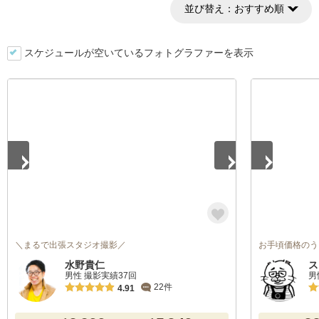
並び替え：
おすすめ順
スケジュールが空いているフォトグラファーを表示
1
/
5
1
/
4
＼まるで出張スタジオ撮影／
お手頃価格のう
水野貴仁
ス
男性 撮影実績37回
男
22件
4.91