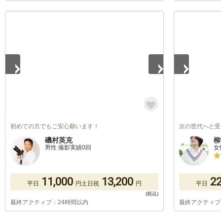
1
/
2
1
/
5
初めての方でもご安心願います！
次の世代へと受
磯村英克
柳
男性 撮影実績0回
女
11,000
13,200
22
平日
円
土日祝
円
平日
最終アクティブ：24時間以内
最終アクティブ