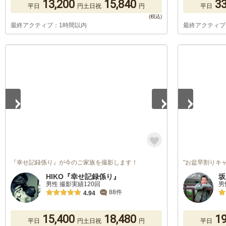
13,200
15,840
33
平日
円
土日祝
円
平日
最終アクティブ：1時間以内
最終アクティブ
1
/
2
1
/
5
『幸せ記録係り』が今のご家族を撮影します！
"お盆早割りキ
HIKO『幸せ記録係り』
坂
男性 撮影実績120回
男
88件
4.94
15,400
18,480
19
平日
円
土日祝
円
平日