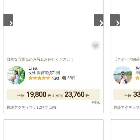
自然な雰囲気のお写真お任せください！
【全データ納品
Lisa
お
女性 撮影実績71回
男
55件
4.93
19,800
23,760
33
平日
円
土日祝
円
平日
最終アクティブ：12時間以内
最終アクティブ
1
/
5
1
/
5