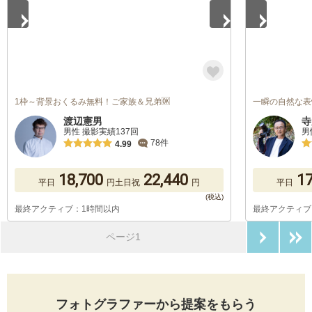
1枠～背景おくるみ無料！ご家族＆兄弟🆗
一瞬の自然な表
渡辺憲男
寺
男性 撮影実績137回
男
78件
4.99
18,700
22,440
17
平日
円
土日祝
円
平日
最終アクティブ：1時間以内
最終アクティブ
次のペ
ページ1
フォトグラファーから提案をもらう