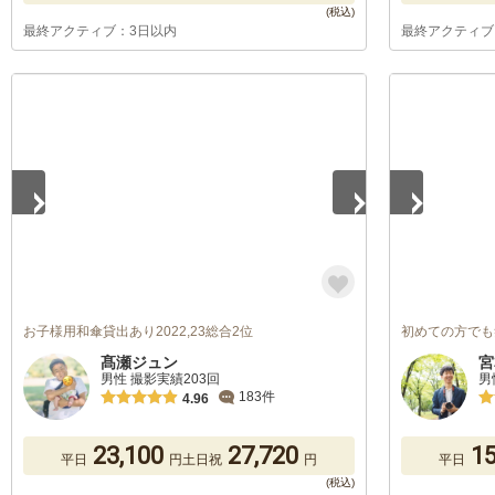
最終アクティブ：3日以内
最終アクティブ
1
/
5
1
/
5
お子様用和傘貸出あり2022,23総合2位
初めての方でも
髙瀬ジュン
宮
男性 撮影実績203回
男
183件
4.96
23,100
27,720
15
平日
円
土日祝
円
平日