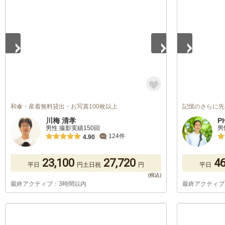
1
/
5
1
/
5
和傘・産着無料貸出・お写真100枚以上
記憶のさらに先
川梅 清孝
P
男性 撮影実績150回
男
124件
4.90
23,100
27,720
46
平日
円
土日祝
円
平日
最終アクティブ：3時間以内
最終アクティブ
1
/
5
1
/
5