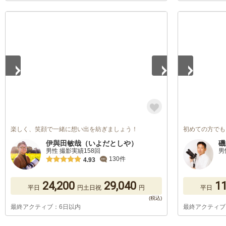
1
/
5
1
/
2
楽しく、笑顔で一緒に想い出を紡ぎましょう！
初めての方でも
伊與田敏哉（いよだとしや）
磯
男性 撮影実績158回
男
130件
4.93
24,200
29,040
11
平日
円
土日祝
円
平日
最終アクティブ：6日以内
最終アクティブ