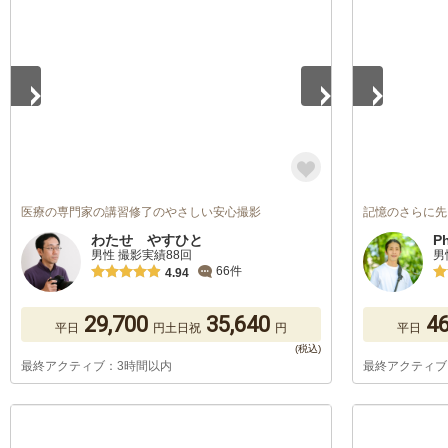
1
/
5
1
/
5
医療の専門家の講習修了のやさしい安心撮影
記憶のさらに先
わたせ やすひと
P
男性 撮影実績88回
男
66件
4.94
29,700
35,640
46
平日
円
土日祝
円
平日
最終アクティブ：3時間以内
最終アクティブ
1
/
5
1
/
5