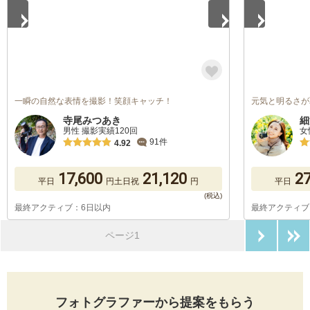
一瞬の自然な表情を撮影！笑顔キャッチ！
元気と明るさが
寺尾みつあき
細
男性 撮影実績120回
女
91件
4.92
17,600
21,120
27
平日
円
土日祝
円
平日
最終アクティブ：6日以内
最終アクティブ
次のペ
ページ1
フォトグラファーから提案をもらう