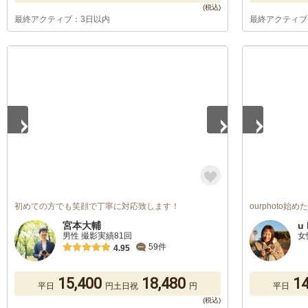
最終アクティブ：3日以内
最終アクティブ
1
/
5
1
/
5
初めての方でも笑顔で丁寧に対応致します！
ourphoto始
宮本大輔
u 
男性 撮影実績81回
女
59件
4.95
15,400
18,480
14
平日
円
土日祝
円
平日