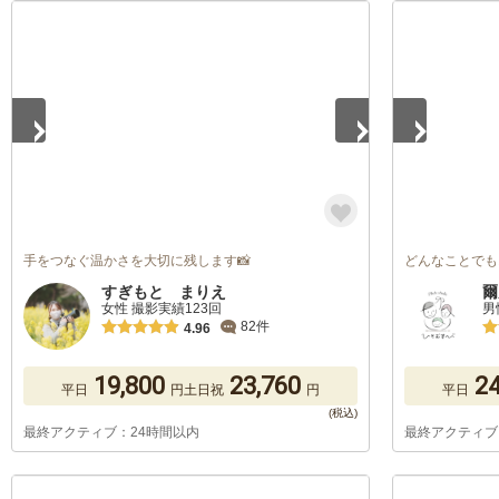
1
/
5
1
/
5
手をつなぐ温かさを大切に残します📸
どんなことでも
すぎもと まりえ
爾
女性 撮影実績123回
男
82件
4.96
19,800
23,760
24
平日
円
土日祝
円
平日
最終アクティブ：24時間以内
最終アクティブ