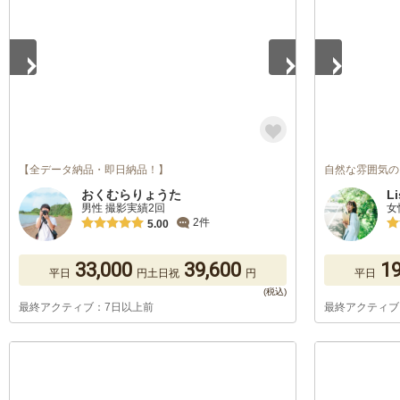
【全データ納品・即日納品！】
自然な雰囲気の
おくむらりょうた
Li
男性 撮影実績2回
女
2件
5.00
33,000
39,600
19
平日
円
土日祝
円
平日
最終アクティブ：7日以上前
最終アクティブ
1
/
5
1
/
5