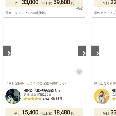
33,000
39,600
22
平日
円
土日祝
円
平日
最終アクティブ：24時間以内
最終アクティブ
1
/
2
1
/
4
『幸せ記録係り』が今のご家族を撮影します！
保育士資格を持つカ
HIKO『幸せ記録係り』
蒲
男性 撮影実績120回
女
88件
4.94
15,400
18,480
33
平日
円
土日祝
円
平日