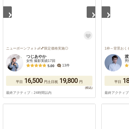
ニューボーンフォト👶💕限定価格実施◎
1枠～背景おく
つじあやか
渡
女性 撮影実績17回
男
13件
5.00
16,500
19,800
18
平日
円
土日祝
円
平日
最終アクティブ：24時間以内
最終アクティブ
1
/
5
1
/
5