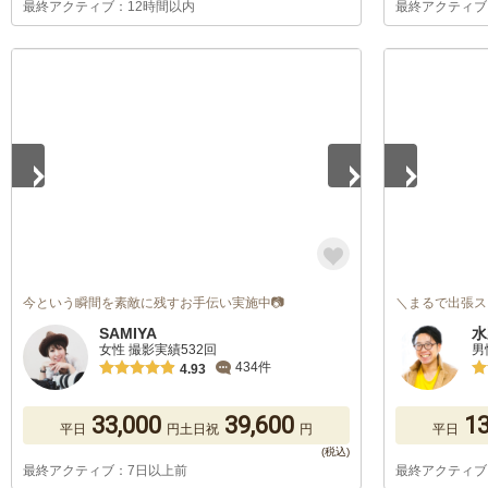
最終アクティブ：12時間以内
最終アクティブ
1
/
3
1
/
5
今という瞬間を素敵に残すお手伝い実施中📷
＼まるで出張ス
SAMIYA
水
女性 撮影実績532回
男
434件
4.93
33,000
39,600
13
平日
円
土日祝
円
平日
最終アクティブ：7日以上前
最終アクティブ