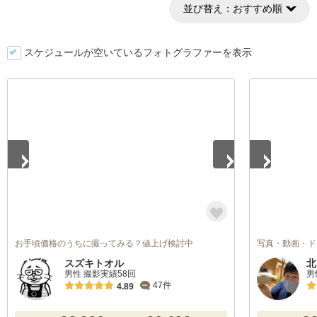
並び替え：
おすすめ順
スケジュールが空いているフォトグラファーを表示
1
/
4
1
/
5
お手頃価格のうちに撮ってみる？値上げ検討中
写真・動画・ド
スズキトオル
北
男性 撮影実績58回
男
47件
4.89