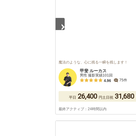
魔法のような、心に残る一瞬を残します！
甲斐 ルーカス
男性 撮影実績101回
75件
4.96
26,400
31,680
平日
円
土日祝
最終アクティブ：24時間以内
1
/
5