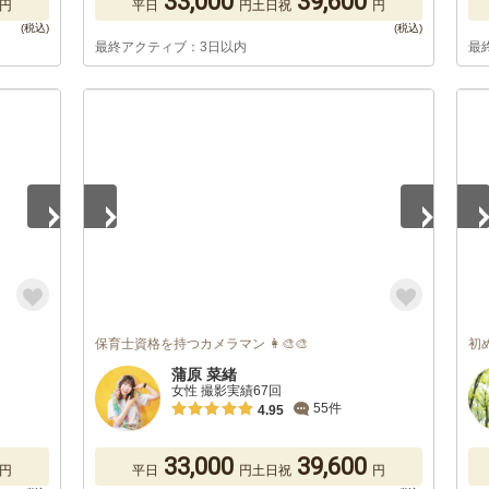
33,000
39,600
円
平日
円
土日祝
円
最終アクティブ：3日以内
最
1
/
4
1
/
保育士資格を持つカメラマン 👩‍🎨🎨
初
蒲原 菜緒
女性 撮影実績67回
55件
4.95
33,000
39,600
円
平日
円
土日祝
円