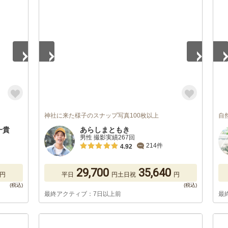
1
/
5
1
/
神社に来た様子のスナップ写真100枚以上
自
藤一貴
あらしまともき
男性 撮影実績267回
214件
4.92
29,700
35,640
円
平日
円
土日祝
円
最終アクティブ：7日以上前
最
1
/
5
1
/