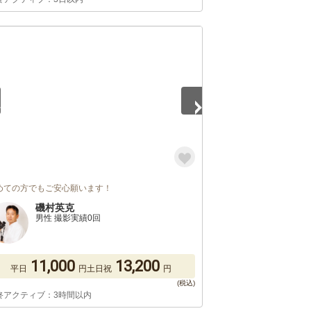
2
めての方でもご安心願います！
磯村英克
男性 撮影実績0回
11,000
13,200
平日
円
土日祝
円
終アクティブ：3時間以内