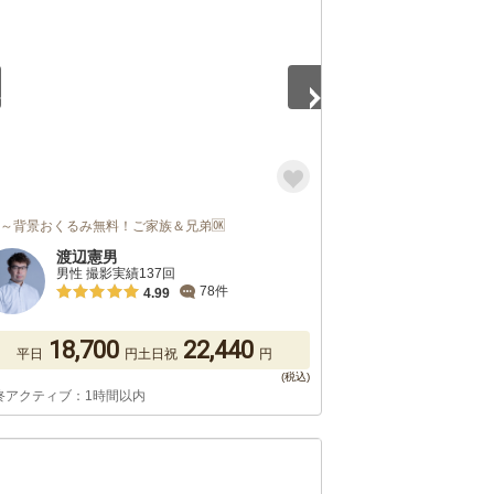
枠～背景おくるみ無料！ご家族＆兄弟🆗
渡辺憲男
男性 撮影実績137回
78件
4.99
18,700
22,440
平日
円
土日祝
円
終アクティブ：1時間以内
5