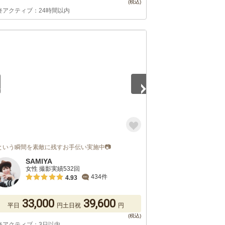
終アクティブ：24時間以内
3
という瞬間を素敵に残すお手伝い実施中📷
SAMIYA
女性 撮影実績532回
434件
4.93
33,000
39,600
平日
円
土日祝
円
終アクティブ：3日以内