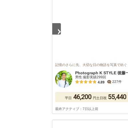
1
/
5
記憶のさらに先、大切な日の物語を写真で紡ぐ
Photograph K STYLE 後
男性 撮影実績299回
227件
4.89
46,200
55,440
平日
円
土日祝
最終アクティブ：7日以上前
1
/
5