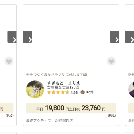
1
/
5
1
/
手をつなぐ温かさを大切に残します📸
医
すぎもと まりえ
女性 撮影実績123回
82件
4.96
19,800
23,760
円
平日
円
土日祝
円
最終アクティブ：24時間以内
最