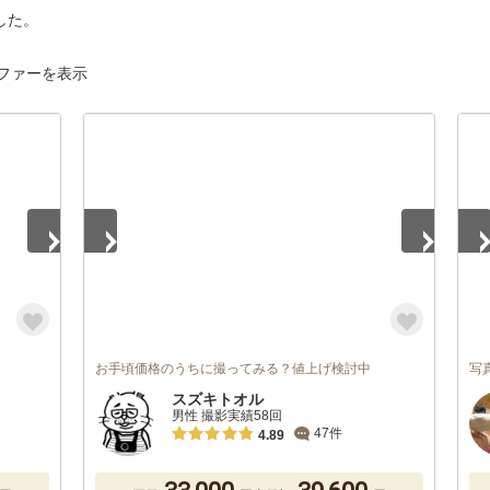
した。
ファーを表示
1
/
4
1
/
お手頃価格のうちに撮ってみる？値上げ検討中
写
スズキトオル
男性 撮影実績58回
47件
4.89