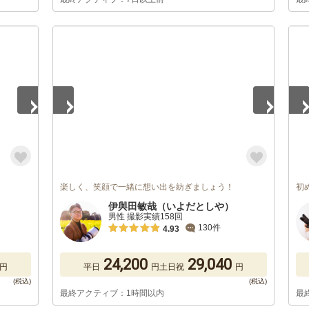
1
/
5
1
/
楽しく、笑顔で一緒に想い出を紡ぎましょう！
初
伊與田敏哉（いよだとしや）
男性 撮影実績158回
130件
4.93
24,200
29,040
円
平日
円
土日祝
円
最終アクティブ：1時間以内
最