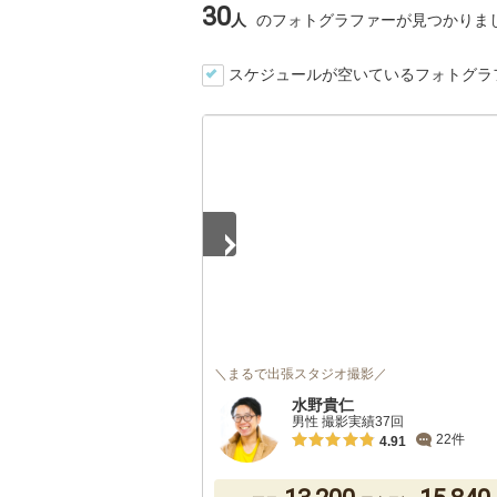
30
人
のフォトグラファーが見つかりま
スケジュールが空いているフォトグラ
1
/
5
＼まるで出張スタジオ撮影／
水野貴仁
男性 撮影実績37回
22件
4.91