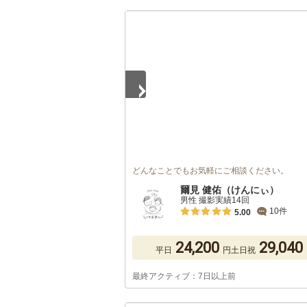
1
/
5
どんなことでもお気軽にご相談ください。
爾見 健佑（けんにぃ）
男性 撮影実績14回
10件
5.00
24,200
29,040
平日
円
土日祝
最終アクティブ：7日以上前