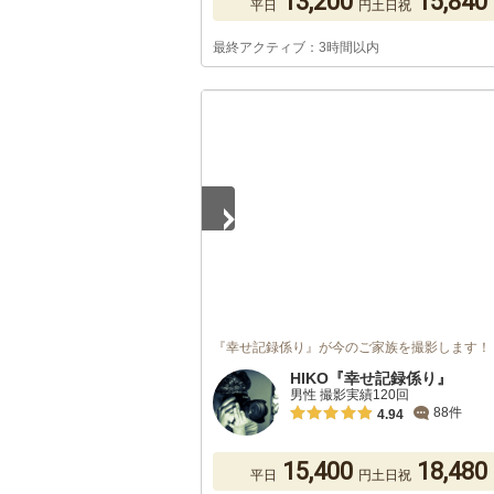
13,200
15,840
平日
円
土日祝
最終アクティブ：3時間以内
1
/
2
『幸せ記録係り』が今のご家族を撮影します！
HIKO『幸せ記録係り』
男性 撮影実績120回
88件
4.94
15,400
18,480
平日
円
土日祝