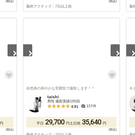
最終アクティブ：7日以上前
最
1
/
3
1
/
自然体の和やかな雰囲気で撮影します＾＾
今
taishi
男性 撮影実績195回
157件
4.91
29,700
35,640
円
平日
円
土日祝
円
最終アクティブ：7日以上前
最