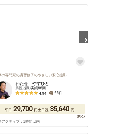
5
療の専門家の講習修了のやさしい安心撮影
わたせ やすひと
男性 撮影実績88回
66件
4.94
29,700
35,640
平日
円
土日祝
円
終アクティブ：1時間以内