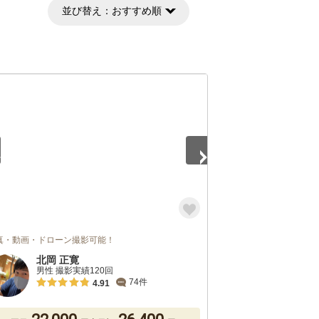
並び替え：
おすすめ順
5
真・動画・ドローン撮影可能！
北岡 正寛
男性 撮影実績120回
74件
4.91