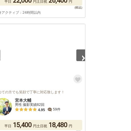
22,000
26,400
平日
円
土日祝
円
終アクティブ：24時間以内
5
めての方でも笑顔で丁寧に対応致します！
宮本大輔
男性 撮影実績82回
59件
4.95
15,400
18,480
平日
円
土日祝
円