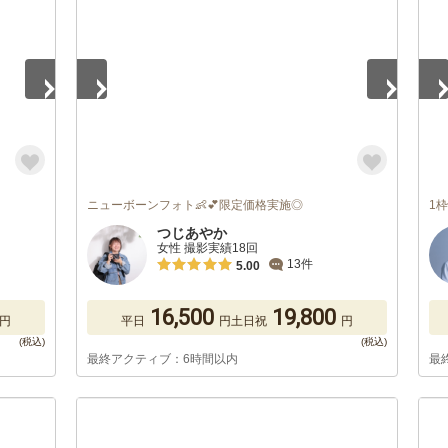
ニューボーンフォト👶💕限定価格実施◎
1
つじあやか
女性 撮影実績18回
13件
5.00
16,500
19,800
円
平日
円
土日祝
円
最終アクティブ：6時間以内
最
1
/
5
1
/