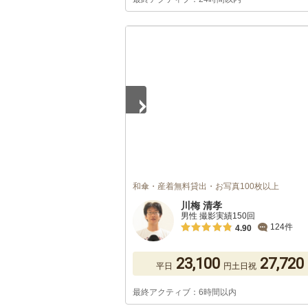
1
/
5
和傘・産着無料貸出・お写真100枚以上
川梅 清孝
男性 撮影実績150回
124件
4.90
23,100
27,720
平日
円
土日祝
最終アクティブ：6時間以内