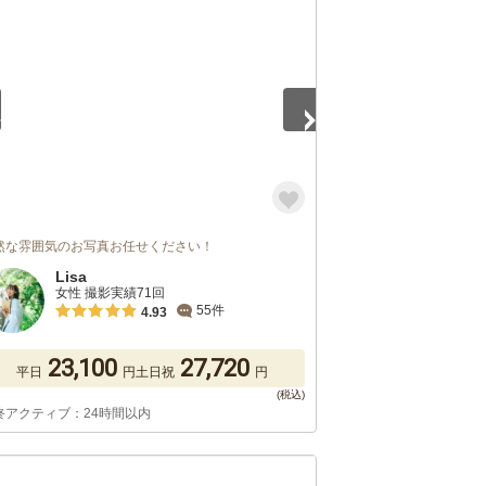
5
然な雰囲気のお写真お任せください！
Lisa
女性 撮影実績71回
55件
4.93
23,100
27,720
平日
円
土日祝
円
終アクティブ：24時間以内
5