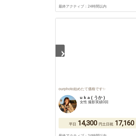
最終アクティブ：24時間以内
1
/
5
ourphoto始めたて価格です✨
u k a ( うか )
女性 撮影実績0回
14,300
17,160
平日
円
土日祝
最終アクティブ：24時間以内