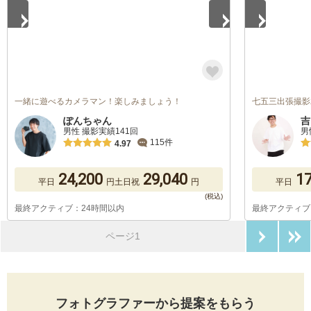
一緒に遊べるカメラマン！楽しみましょう！
七五三出張撮影
ぽんちゃん
吉
男性 撮影実績141回
男
115件
4.97
24,200
29,040
17
平日
円
土日祝
円
平日
最終アクティブ：24時間以内
最終アクティブ
次のペ
ページ1
フォトグラファーから提案をもらう