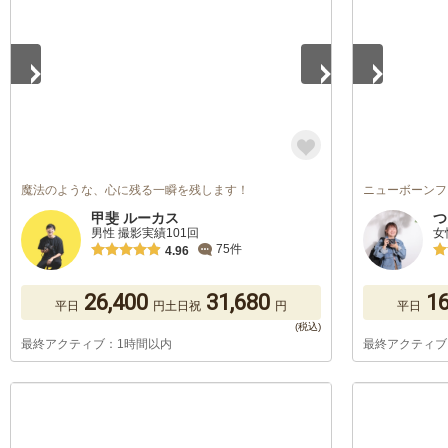
魔法のような、心に残る一瞬を残します！
ニューボーンフ
甲斐 ルーカス
つ
男性 撮影実績101回
女
75件
4.96
26,400
31,680
16
平日
円
土日祝
円
平日
最終アクティブ：1時間以内
最終アクティブ
1
/
5
1
/
5