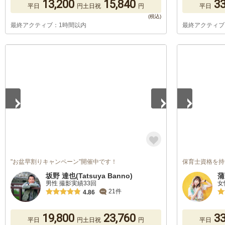
13,200
15,840
33
平日
円
土日祝
円
平日
最終アクティブ：1時間以内
最終アクティブ
1
/
5
1
/
4
"お盆早割りキャンペーン”開催中です！
保育士資格を持つカ
坂野 達也(Tatsuya Banno)
蒲
男性 撮影実績33回
女
21件
4.86
19,800
23,760
33
平日
円
土日祝
円
平日