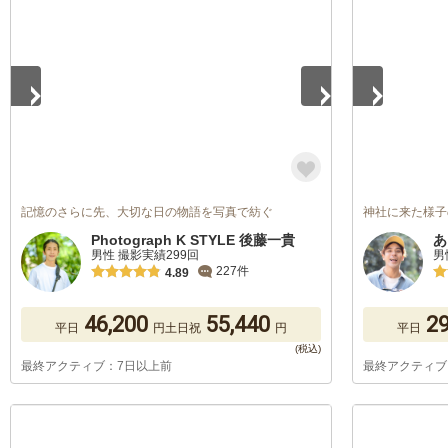
1
/
5
1
/
5
記憶のさらに先、大切な日の物語を写真で紡ぐ
神社に来た様子
Photograph K STYLE 後藤一貴
あ
男性 撮影実績299回
男
227件
4.89
46,200
55,440
29
平日
円
土日祝
円
平日
最終アクティブ：7日以上前
最終アクティブ
1
/
5
1
/
5