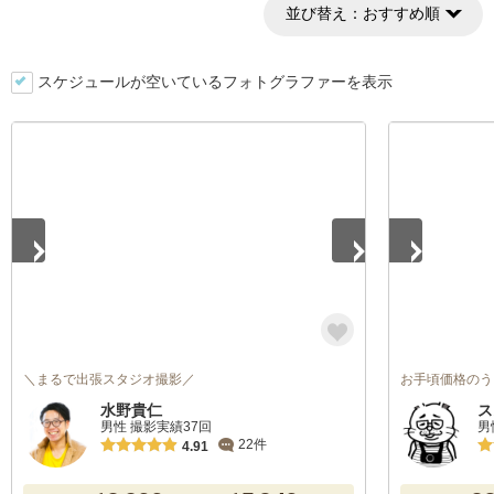
並び替え：
おすすめ順
スケジュールが空いているフォトグラファーを表示
1
/
5
1
/
4
＼まるで出張スタジオ撮影／
お手頃価格のう
水野貴仁
ス
男性 撮影実績37回
男
22件
4.91