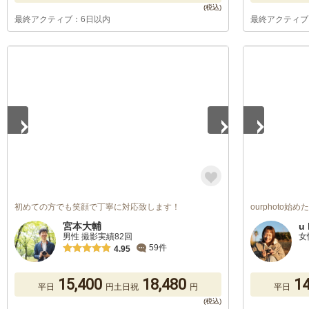
最終アクティブ：6日以内
最終アクティブ
1
/
5
1
/
5
初めての方でも笑顔で丁寧に対応致します！
ourphoto始
宮本大輔
u 
男性 撮影実績82回
女
59件
4.95
15,400
18,480
14
平日
円
土日祝
円
平日