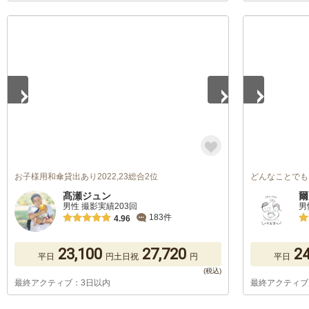
1
/
5
1
/
5
お子様用和傘貸出あり2022,23総合2位
どんなことでも
髙瀬ジュン
爾
男性 撮影実績203回
男
183件
4.96
23,100
27,720
24
平日
円
土日祝
円
平日
最終アクティブ：3日以内
最終アクティブ