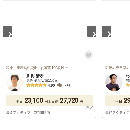
1
/
5
1
/
5
和傘・産着無料貸出・お写真100枚以上
医療の専門家の
川梅 清孝
わ
男性 撮影実績150回
男
124件
4.90
23,100
27,720
29
平日
円
土日祝
円
平日
最終アクティブ：3時間以内
最終アクティブ