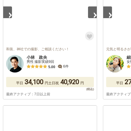
和装、神社での撮影、ご相談ください！
元気と明るさが
小林 政央
細
男性 撮影実績9回
女
6件
5.00
34,100
40,920
27
平日
円
土日祝
円
平日
最終アクティブ：7日以上前
最終アクティブ
1
/
5
1
/
5