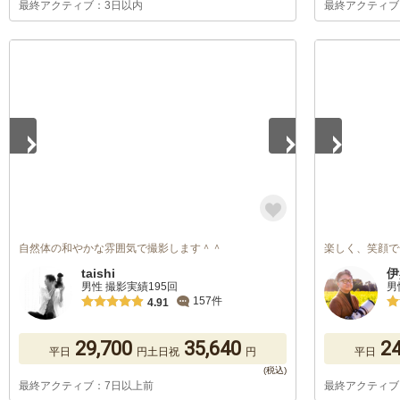
最終アクティブ：3日以内
最終アクティブ
1
/
3
1
/
5
自然体の和やかな雰囲気で撮影します＾＾
楽しく、笑顔で
taishi
伊
男性 撮影実績195回
男
157件
4.91
29,700
35,640
24
平日
円
土日祝
円
平日
最終アクティブ：7日以上前
最終アクティブ