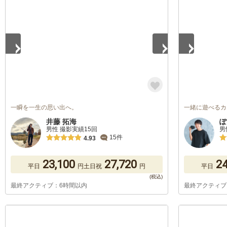
1
/
5
1
/
5
一瞬を一生の思い出へ。
一緒に遊べるカ
井藤 拓海
ぽ
男性 撮影実績15回
男
15件
4.93
23,100
27,720
24
平日
円
土日祝
円
平日
最終アクティブ：6時間以内
最終アクティブ
1
/
5
1
/
5