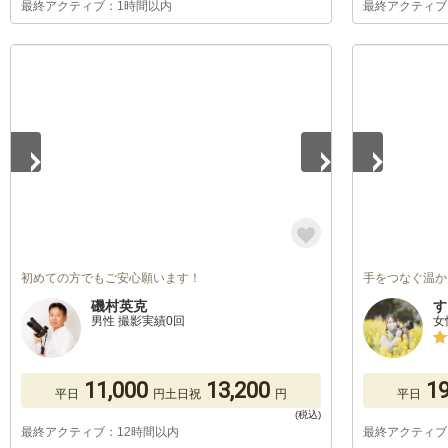
最終アクティブ：1時間以内
最終アクティブ
1
/
2
1
/
5
初めての方でもご安心願います！
手をつなぐ温か
磯村英克
す
男性 撮影実績0回
女
11,000
13,200
19
平日
円
土日祝
円
平日
最終アクティブ：12時間以内
最終アクティブ