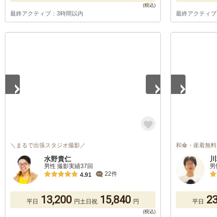
最終アクティブ：3時間以内
最終アクティブ
1
/
5
1
/
5
＼まるで出張スタジオ撮影／
和傘・産着無料
水野貴仁
川
男性 撮影実績37回
男
22件
4.91
13,200
15,840
23
平日
円
土日祝
円
平日