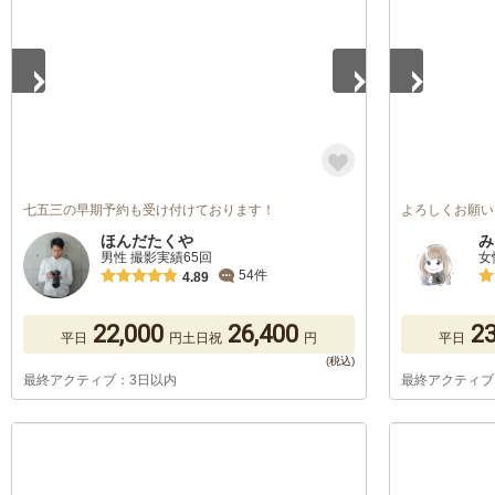
七五三の早期予約も受け付けております！
よろしくお願い
ほんだたくや
み
男性 撮影実績65回
女
54件
4.89
22,000
26,400
23
平日
円
土日祝
円
平日
最終アクティブ：3日以内
最終アクティブ
1
/
5
1
/
5