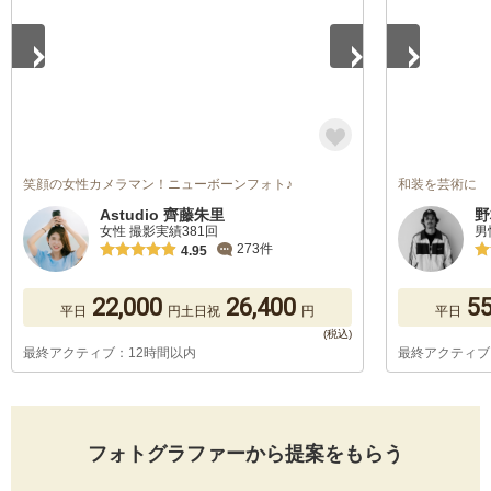
笑顔の女性カメラマン！ニューボーンフォト♪
和装を芸術に
Astudio 齊藤朱里
野
女性 撮影実績381回
男
273件
4.95
22,000
26,400
55
平日
円
土日祝
円
平日
最終アクティブ：12時間以内
最終アクティブ
フォトグラファーから提案をもらう