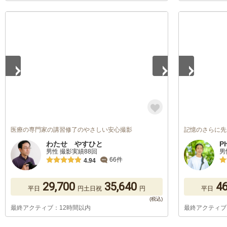
1
/
5
1
/
5
医療の専門家の講習修了のやさしい安心撮影
記憶のさらに先
わたせ やすひと
P
男性 撮影実績88回
男
66件
4.94
29,700
35,640
46
平日
円
土日祝
円
平日
最終アクティブ：12時間以内
最終アクティブ