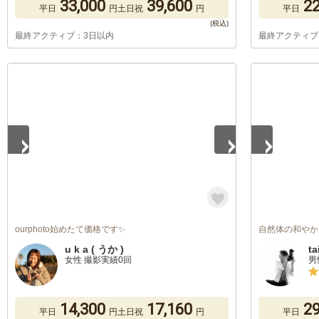
33,000
39,600
22
平日
円
土日祝
円
平日
最終アクティブ：3日以内
最終アクティブ
1
/
5
1
/
3
ourphoto始めたて価格です✨
自然体の和やか
u k a ( うか )
ta
女性 撮影実績0回
男
14,300
17,160
29
平日
円
土日祝
円
平日