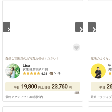
1
/
5
1
/
5
自然な雰囲気のお写真お任せください！
魔法のような、
Lisa
甲
女性 撮影実績71回
男
55件
4.93
19,800
23,760
26
平日
円
土日祝
円
平日
最終アクティブ：3時間以内
最終アクティブ