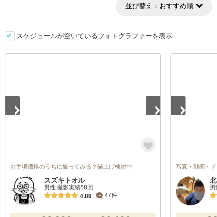
並び替え：
おすすめ順
スケジュールが空いているフォトグラファーを表示
1
/
4
1
/
5
お手頃価格のうちに撮ってみる？値上げ検討中
写真・動画・ド
スズキトオル
北
男性 撮影実績58回
男
47件
4.89