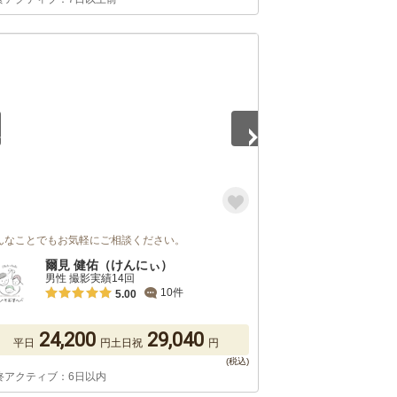
5
んなことでもお気軽にご相談ください。
爾見 健佑（けんにぃ）
男性 撮影実績14回
10件
5.00
24,200
29,040
平日
円
土日祝
円
終アクティブ：6日以内