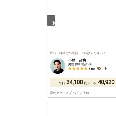
和装、神社での撮影、ご相談ください！
小林 政央
男性 撮影実績9回
6件
5.00
34,100
40,920
平日
円
土日祝
最終アクティブ：7日以上前
1
/
5