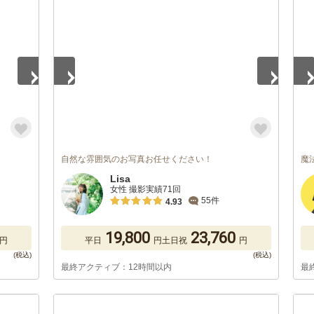
1
/
5
1
/
自然な雰囲気のお写真お任せください！
魔
Lisa
女性 撮影実績71回
55件
4.93
19,800
23,760
円
平日
円
土日祝
円
最終アクティブ：12時間以内
最
1
/
5
1
/