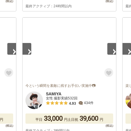
最終アクティブ：24時間以内
最
1
/
3
1
/
今という瞬間を素敵に残すお手伝い実施中📷
楽
SAMIYA
女性 撮影実績532回
434件
4.93
33,000
39,600
円
平日
円
土日祝
円
最終アクティブ：3時間以内
最