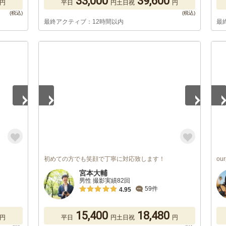
33,000
39,600
円
平日
円
土日祝
円
最終アクティブ：12時間以内
最
1
/
5
1
/
初めての方でも笑顔で丁寧に対応致します！
ou
宮本大輔
男性 撮影実績82回
59件
4.95
15,400
18,480
円
平日
円
土日祝
円