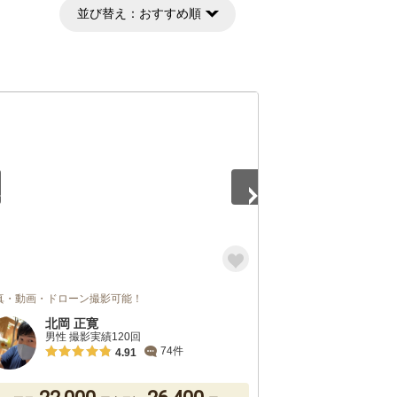
並び替え：
おすすめ順
5
真・動画・ドローン撮影可能！
北岡 正寛
男性 撮影実績120回
74件
4.91