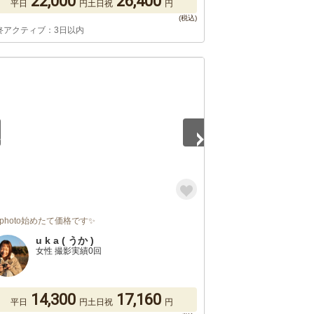
22,000
26,400
平日
円
土日祝
円
終アクティブ：3日以内
5
rphoto始めたて価格です✨
u k a ( うか )
女性 撮影実績0回
14,300
17,160
平日
円
土日祝
円