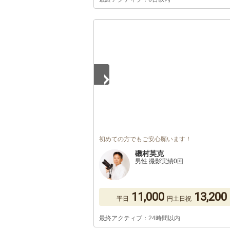
1
/
2
初めての方でもご安心願います！
磯村英克
男性 撮影実績0回
11,000
13,200
平日
円
土日祝
最終アクティブ：24時間以内