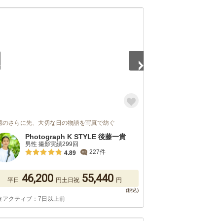
5
憶のさらに先、大切な日の物語を写真で紡ぐ
Photograph K STYLE 後藤一貴
男性 撮影実績299回
227件
4.89
46,200
55,440
平日
円
土日祝
円
終アクティブ：7日以上前