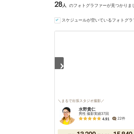
28
人
のフォトグラファーが見つかりま
スケジュールが空いているフォトグラ
1
/
5
＼まるで出張スタジオ撮影／
水野貴仁
男性 撮影実績37回
22件
4.91