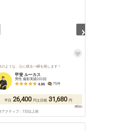
5
法のような、心に残る一瞬を残します！
甲斐 ルーカス
男性 撮影実績101回
75件
4.96
26,400
31,680
平日
円
土日祝
円
終アクティブ：7日以上前
5