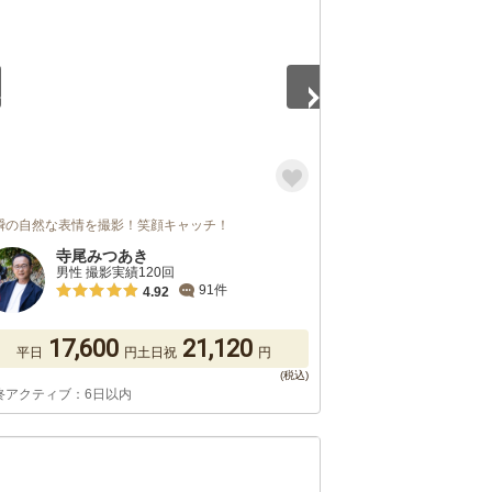
瞬の自然な表情を撮影！笑顔キャッチ！
寺尾みつあき
男性 撮影実績120回
91件
4.92
17,600
21,120
平日
円
土日祝
円
終アクティブ：6日以内
5