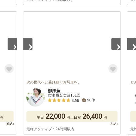
1
/
5
1
/
次の世代へと受け継ぐお写真を。
ど
柳澤薫
女性 撮影実績151回
90件
4.96
22,000
26,400
円
平日
円
土日祝
円
最終アクティブ：24時間以内
最