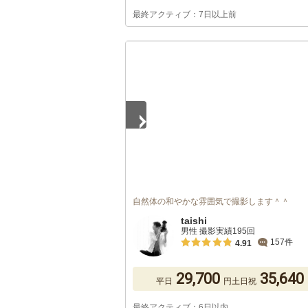
最終アクティブ：7日以上前
1
/
3
自然体の和やかな雰囲気で撮影します＾＾
taishi
男性 撮影実績195回
157件
4.91
29,700
35,640
平日
円
土日祝
最終アクティブ：6日以内