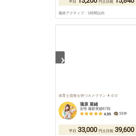
13,200
15,840
平日
円
土日祝
最終アクティブ：1時間以内
1
/
4
保育士資格を持つカメラマン 👩‍🎨🎨
蒲原 菜緒
女性 撮影実績67回
55件
4.95
33,000
39,600
平日
円
土日祝