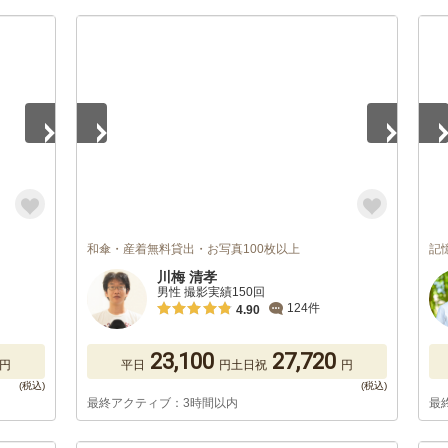
1
/
5
1
/
和傘・産着無料貸出・お写真100枚以上
記
川梅 清孝
男性 撮影実績150回
124件
4.90
23,100
27,720
円
平日
円
土日祝
円
最終アクティブ：3時間以内
最