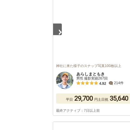
1
/
5
神社に来た様子のスナップ写真100枚以上
あらしまともき
男性 撮影実績267回
214件
4.92
29,700
35,640
平日
円
土日祝
最終アクティブ：7日以上前
1
/
5