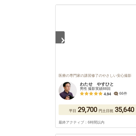
1
/
5
医療の専門家の講習修了のやさしい安心撮影
わたせ やすひと
男性 撮影実績88回
66件
4.94
29,700
35,640
平日
円
土日祝
最終アクティブ：6時間以内