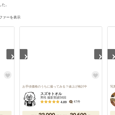
した。
ファーを表示
1
/
4
1
/
お手頃価格のうちに撮ってみる？値上げ検討中
写
スズキトオル
男性 撮影実績58回
47件
4.89