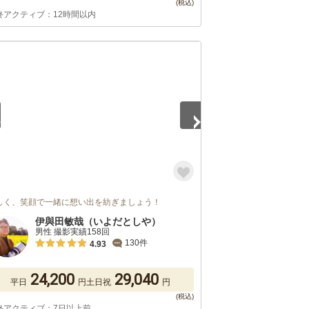
終アクティブ：12時間以内
5
しく、笑顔で一緒に想い出を紡ぎましょう！
伊與田敏哉（いよだとしや）
男性 撮影実績158回
130件
4.93
24,200
29,040
平日
円
土日祝
円
終アクティブ：7日以上前