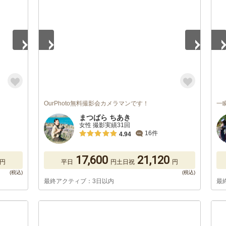
OurPhoto無料撮影会カメラマンです！
一
まつばら ちあき
女性 撮影実績31回
16件
4.94
17,600
21,120
円
平日
円
土日祝
円
最終アクティブ：3日以内
最
1
/
5
1
/