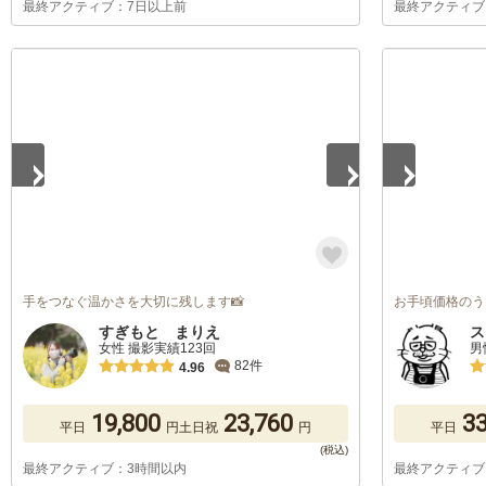
最終アクティブ：7日以上前
最終アクティブ
1
/
5
1
/
5
手をつなぐ温かさを大切に残します📸
お手頃価格のう
すぎもと まりえ
ス
女性 撮影実績123回
男
82件
4.96
19,800
23,760
33
平日
円
土日祝
円
平日
最終アクティブ：3時間以内
最終アクティブ