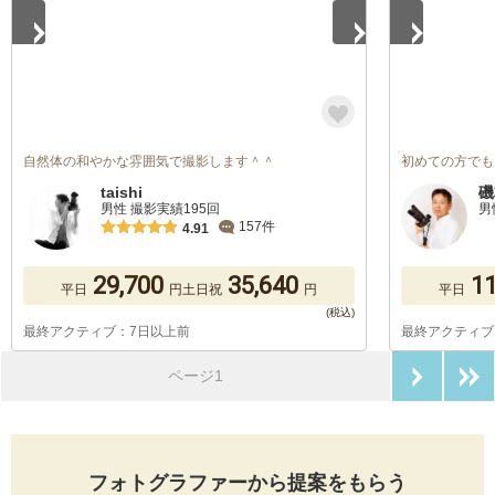
自然体の和やかな雰囲気で撮影します＾＾
初めての方でも
taishi
磯
男性 撮影実績195回
男
157件
4.91
29,700
35,640
11
平日
円
土日祝
円
平日
最終アクティブ：7日以上前
最終アクティブ
次のペ
ページ1
フォトグラファーから提案をもらう