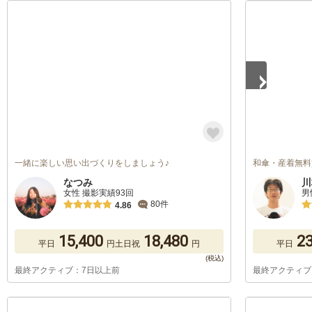
1
/
5
一緒に楽しい思い出づくりをしましょう♪
和傘・産着無料
なつみ
川
女性 撮影実績93回
男
80件
4.86
15,400
18,480
23
平日
円
土日祝
円
平日
最終アクティブ：7日以上前
最終アクティブ