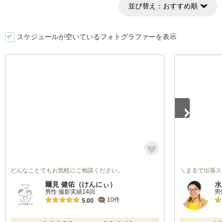
並び替え：
おすすめ順
スケジュールが空いているフォトグラファーを表示
1
/
5
どんなことでもお気軽にご相談ください。
＼まるで出張ス
爾見 健佑（けんにぃ）
水
男性 撮影実績14回
男
10件
5.00