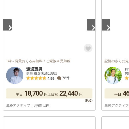
1
/
5
1
/
5
1枠～背景おくるみ無料！ご家族＆兄弟🆗
記憶のさらに先
渡辺憲男
P
男性 撮影実績138回
男
78件
4.99
18,700
22,440
46
平日
円
土日祝
円
平日
最終アクティブ：3時間以内
最終アクティブ
1
/
5
1
/
5