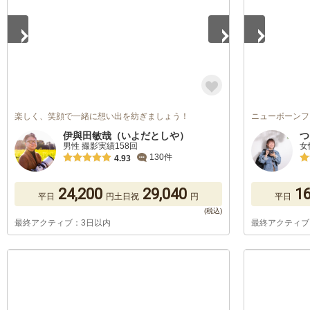
楽しく、笑顔で一緒に想い出を紡ぎましょう！
ニューボーンフ
伊與田敏哉（いよだとしや）
つ
男性 撮影実績158回
女
130件
4.93
24,200
29,040
16
平日
円
土日祝
円
平日
最終アクティブ：3日以内
最終アクティブ
1
/
5
1
/
5