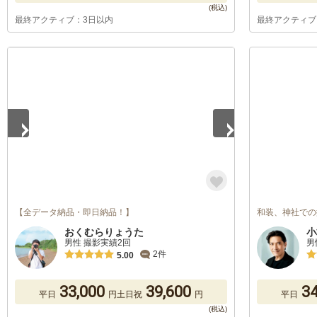
最終アクティブ：3日以内
最終アクティブ
1
/
5
【全データ納品・即日納品！】
和装、神社での
おくむらりょうた
小
男性 撮影実績2回
男
2件
5.00
33,000
39,600
34
平日
円
土日祝
円
平日