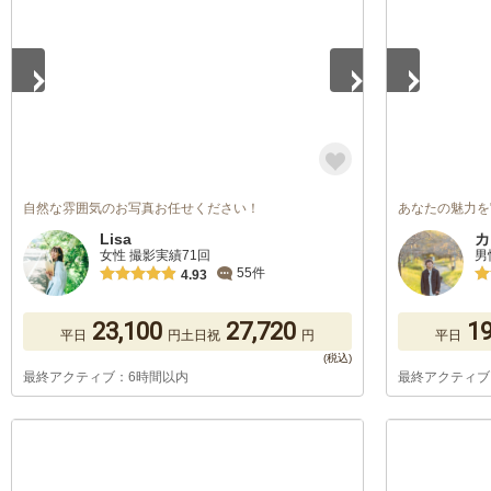
自然な雰囲気のお写真お任せください！
あなたの魅力を
Lisa
カ
女性 撮影実績71回
男
55件
4.93
23,100
27,720
19
平日
円
土日祝
円
平日
最終アクティブ：6時間以内
最終アクティブ
1
/
5
1
/
5