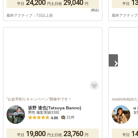
24,200
29,040
13
平日
円
土日祝
円
平日
最終アクティブ：7日以上前
最終アクティブ
1
/
5
"お盆早割りキャンペーン”開催中です！
ourphoto始
坂野 達也(Tatsuya Banno)
u 
男性 撮影実績33回
女
21件
4.86
19,800
23,760
14
平日
円
土日祝
円
平日