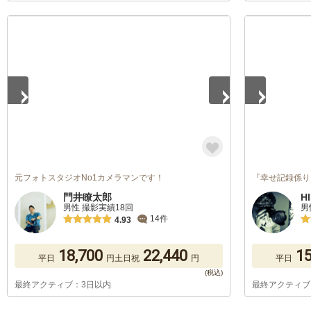
1
/
4
1
/
5
元フォトスタジオNo1カメラマンです！
『幸せ記録係り
門井瞭太郎
H
男性 撮影実績18回
男
14件
4.93
18,700
22,440
15
平日
円
土日祝
円
平日
最終アクティブ：3日以内
最終アクティブ