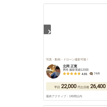
1
/
5
写真・動画・ドローン撮影可能！
北岡 正寛
男性 撮影実績120回
74件
4.91
22,000
26,400
平日
円
土日祝
最終アクティブ：1時間以内