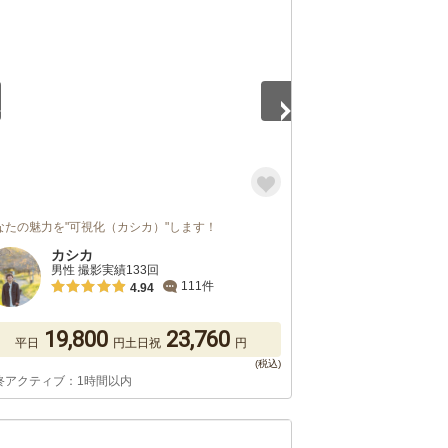
5
なたの魅力を"可視化（カシカ）"します！
カシカ
男性 撮影実績133回
111件
4.94
19,800
23,760
平日
円
土日祝
円
終アクティブ：1時間以内
5