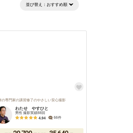
並び替え：
おすすめ順
療の専門家の講習修了のやさしい安心撮影
わたせ やすひと
男性 撮影実績88回
66件
4.94