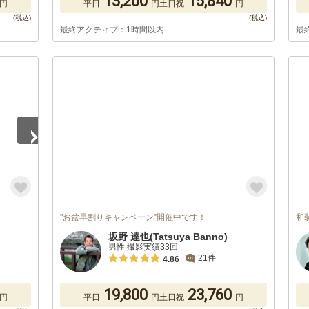
13,200
15,840
円
平日
円
土日祝
円
最終アクティブ：1時間以内
最
"お盆早割りキャンペーン”開催中です！
和
坂野 達也(Tatsuya Banno)
男性 撮影実績33回
21件
4.86
19,800
23,760
円
平日
円
土日祝
円