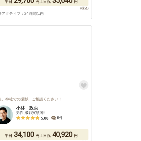
29,700
35,640
平日
円
土日祝
円
終アクティブ：24時間以内
装、神社での撮影、ご相談ください！
小林 政央
男性 撮影実績9回
6件
5.00
34,100
40,920
平日
円
土日祝
円