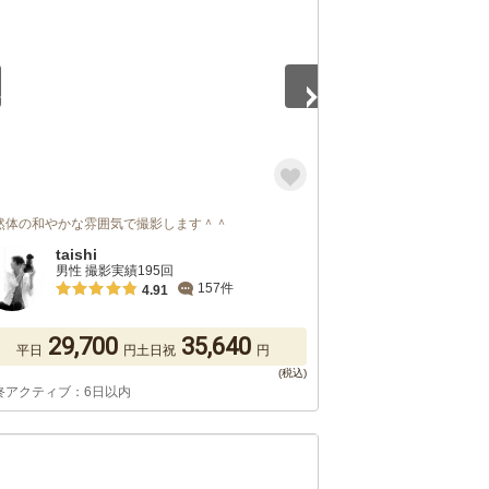
然体の和やかな雰囲気で撮影します＾＾
taishi
男性 撮影実績195回
157件
4.91
29,700
35,640
平日
円
土日祝
円
終アクティブ：6日以内
5