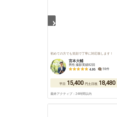
初めての方でも笑顔で丁寧に対応致します！
宮本大輔
男性 撮影実績82回
59件
4.95
15,400
18,480
平日
円
土日祝
最終アクティブ：24時間以内
1
/
5