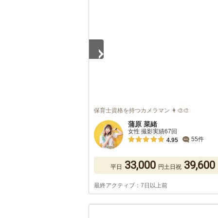
1
/
5
保育士資格を持つカメラマン 👩‍🎨🎨
蒲原 菜緒
女性 撮影実績67回
55件
4.95
33,000
39,600
平日
円
土日祝
最終アクティブ：7日以上前
1
/
5