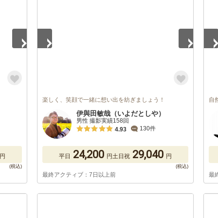
楽しく、笑顔で一緒に想い出を紡ぎましょう！
自
伊與田敏哉（いよだとしや）
男性 撮影実績158回
130件
4.93
24,200
29,040
円
平日
円
土日祝
円
最終アクティブ：7日以上前
最
1
/
5
1
/