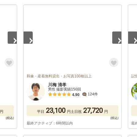
1
/
5
1
/
和傘・産着無料貸出・お写真100枚以上
記
川梅 清孝
男性 撮影実績150回
124件
4.90
23,100
27,720
円
平日
円
土日祝
円
最終アクティブ：6時間以内
最