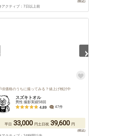
終アクティブ：7日以上前
5
手頃価格のうちに撮ってみる？値上げ検討中
スズキトオル
男性 撮影実績58回
47件
4.89
33,000
39,600
平日
円
土日祝
円
終アクティブ：24時間以内