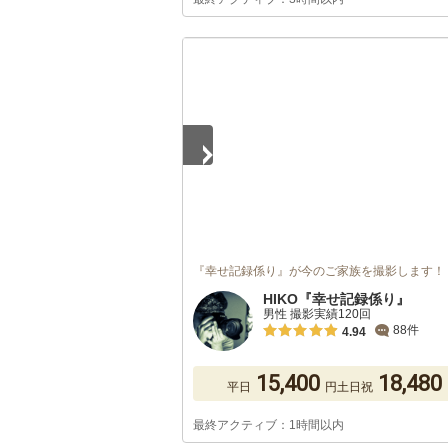
1
/
5
『幸せ記録係り』が今のご家族を撮影します！
HIKO『幸せ記録係り』
男性 撮影実績120回
88件
4.94
15,400
18,480
平日
円
土日祝
最終アクティブ：1時間以内