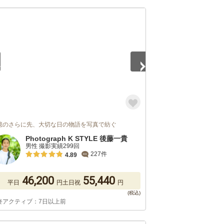
5
憶のさらに先、大切な日の物語を写真で紡ぐ
Photograph K STYLE 後藤一貴
男性 撮影実績299回
227件
4.89
46,200
55,440
平日
円
土日祝
円
終アクティブ：7日以上前