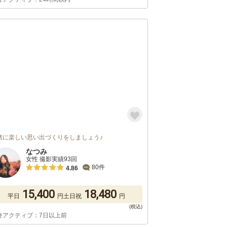
緒に楽しい思い出づくりをしましょう♪
なつみ
女性 撮影実績93回
80件
4.86
15,400
18,480
平日
円
土日祝
円
終アクティブ：7日以上前