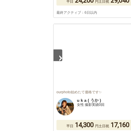
24,200
29,040
平日
円
土日祝
最終アクティブ：6日以内
1
/
5
ourphoto始めたて価格です✨
u k a ( うか )
女性 撮影実績0回
14,300
17,160
平日
円
土日祝