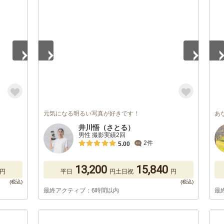
1
/
5
1
/
元気になる明るい写真が好きです！
あ
井川悟（さとる）
男性 撮影実績2回
2件
5.00
13,200
15,840
円
平日
円
土日祝
円
最終アクティブ：6時間以内
最
1
/
5
1
/