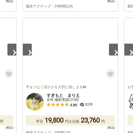
最終アクティブ：24時間以内
最
1
/
5
1
/
手をつなぐ温かさを大切に残します📸
お
すぎもと まりえ
女性 撮影実績123回
82件
4.96
19,800
23,760
円
平日
円
土日祝
円
最終アクティブ：1時間以内
最