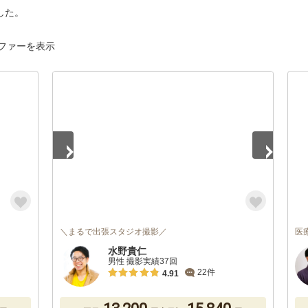
した。
ファーを表示
1
/
5
＼まるで出張スタジオ撮影／
医
水野貴仁
男性 撮影実績37回
22件
4.91