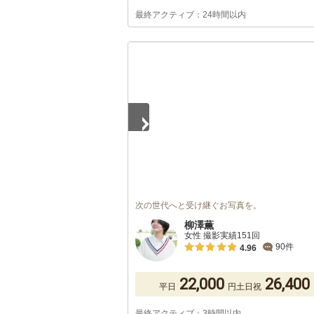
最終アクティブ：24時間以内
1
/
5
次の世代へと受け継ぐお写真を。
柳澤薫
女性 撮影実績151回
90件
4.96
22,000
26,400
平日
円
土日祝
最終アクティブ：3時間以内