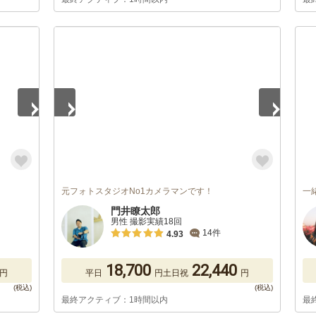
1
/
4
元フォトスタジオNo1カメラマンです！
一
門井瞭太郎
男性 撮影実績18回
14件
4.93
18,700
22,440
円
平日
円
土日祝
円
最終アクティブ：1時間以内
最